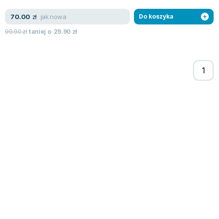
Zygmunt Freud
jak nowa
70.00
zł
Do koszyka
Agata Passent
99.90
zł
taniej o
29.90
zł
Michel Moran
Maciej Orłoś
Jo Nesbo
Katarzyna Miller
Antoine de Saint Exupery
Lew Tołstoj
Mark Twain
Marcin Meller
Paulina Młynarska
ks. Piotr Pawlukiewicz
Jarosław Sokołowski
Piotr Latocha
Michael Scott
Piotr Semka
Jarosław Iwaszkiewicz