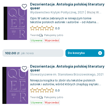
Książki: Psychologia, motywacja
Nauki historyczne - książki
Dan Brown
Dezorientacje. Antologia polskiej literatury
Książki o naukach politycznych dla studentów
Bolesław Prus
queer
Książki do nauk przyrodniczych dla studentów
Clive Cussler
Wydawnictwo Krytyki Politycznej
,
2021
|
Błażej Warkocki
Opis W setce zebranych w niniejszym tomie
Książki do nauk społecznych dla studentów
Wanda Chotomska
tekstów polskich autorek i autorów - od Adama
Książki do nauk ścisłych dla studentów
Józef Ignacy Kraszewski
Mickiewicza, przez Jarosława Iwaszkiewicza...
0.0
Prawo - książki dla studentów
Clive Staples Lewis
Twarda
Pakujemy jutro
Technologia żywności - książki
Martyna Wojciechowska
Używana
Wyprzedaż
Zarządzanie i marketing - książki
Melissa De la Cruz
Nauka języków obcych - książki
Blanka Lipińska
jak nowa
102.00
zł
Do koszyka
Podręczniki dla nauczycieli - metodyka
Jaś Kapela
Repetytoria, testy i materiały pomocnicze
Agatha Christie
Dezorientacje. Antologia polskiej literatury
Witold Gadowski
queer
Jan Pietrzak
Stowarzyszenie im. Stanisława Brzozowskiego
,
2021
|
Niniejsza książka to zbiór stu tekstów polskich
Marcin Kowalczyk
autorek i autorów, wśród których znajdują się takie
Piotr Zychowicz
nazwiska jak Adam Mickiewicz,...
0.0
Joanna Jabłczyńska
Twarda
Pakujemy jutro
Piotr Kościelny
Używana
Wyprzedaż
Jan Piński