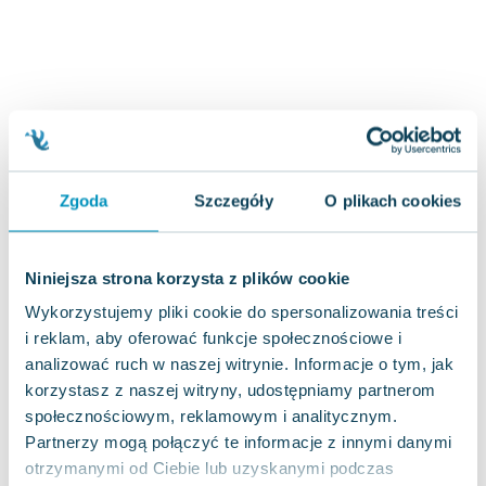
Joseph Murphy
Jan Sztaudynger
Aleksander Puszkin
Oscar Wilde
Małgorzata Ohme
Maddie Ziegler
Leszek Czarnecki
Zgoda
Szczegóły
O plikach cookies
Joanna Racewicz
Maria Seweryn
Janina Zającówna
Niniejsza strona korzysta z plików cookie
Eric Helms
Wykorzystujemy pliki cookie do spersonalizowania treści
Anna Prus (oprac.)
i reklam, aby oferować funkcje społecznościowe i
Nela Mała Reporterka
analizować ruch w naszej witrynie. Informacje o tym, jak
Agnieszka Maciąg
korzystasz z naszej witryny, udostępniamy partnerom
Barbara Wrzesińska
społecznościowym, reklamowym i analitycznym.
Terry Pratchett
Partnerzy mogą połączyć te informacje z innymi danymi
Virginia Woolf
otrzymanymi od Ciebie lub uzyskanymi podczas