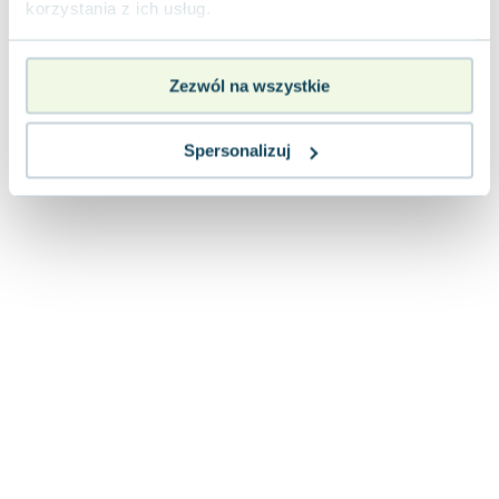
korzystania z ich usług.
Lorraine Warren
Ajahn Brahm
Lucinda Riley
Zezwól na wszystkie
Jacek Walkiewicz
Spersonalizuj