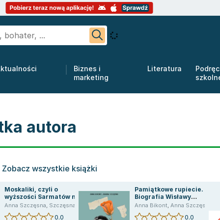
ktualności
Biznes i
Literatura
Podręc
marketing
szkoln
tka autora
Zobacz wszystkie książki
Moskaliki, czyli o
Pamiątkowe rupiecie.
wyższości Sarmatów nad
Biografia Wisławy
inszymi nacjami
Szymborskiej
Anna Szczęsna
,
Szczęsna Joanna
Anna Bikont
,
Anna Szczęsna
,
S
0.0
0.0