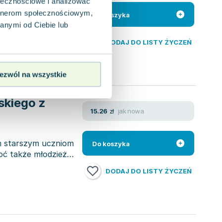
nych porad, które
ołecznościowe i analizować
satysfakcji. Zawarte
artnerom społecznościowym,
Do koszyka
anymi od Ciebie lub
DODAJ DO LISTY ŻYCZEŃ
ezwól na wszystkie
skiego z
jak nowa
15.26
zł
m starszym uczniom
Do koszyka
oć także młodzież
DODAJ DO LISTY ŻYCZEŃ