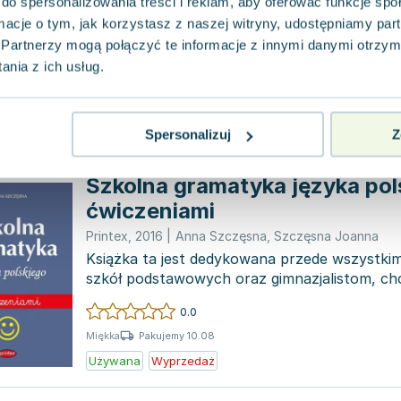
Ta książka jest skarbnicą około 500 praktycz
do spersonalizowania treści i reklam, aby oferować funkcje sp
pomogą Ci prowadzić życie pełne szczęścia i 
ormacje o tym, jak korzystasz z naszej witryny, udostępniamy p
w n...
Partnerzy mogą połączyć te informacje z innymi danymi otrzym
0.0
nia z ich usług.
Pakujemy 10.08
Miękka
Używana
Spersonalizuj
Z
Szkolna gramatyka języka pol
ćwiczeniami
Printex
,
2016
|
Anna Szczęsna
,
Szczęsna Joanna
Książka ta jest dedykowana przede wszystki
szkół podstawowych oraz gimnazjalistom, ch
ze szkół...
0.0
Pakujemy 10.08
Miękka
Używana
Wyprzedaż