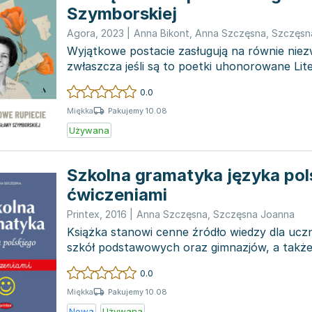
Szymborskiej
Agora
,
2023
|
Anna Bikont
,
Anna Szczęsna
,
Szczęsn
Wyjątkowe postacie zasługują na równie niezw
zwłaszcza jeśli są to poetki uhonorowane Li
Nobla. Życi...
0.0
Pakujemy 10.08
Miękka
Używana
Szkolna gramatyka języka pol
ćwiczeniami
Printex
,
2016
|
Anna Szczęsna
,
Szczęsna Joanna
Książka stanowi cenne źródło wiedzy dla uczn
szkół podstawowych oraz gimnazjów, a takż
doskonałym wspa...
0.0
Pakujemy 10.08
Miękka
Nowa
Używana