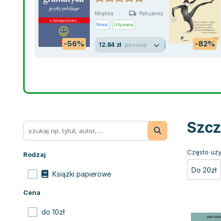
Miękka
Pakujemy 10.08
Nowa
Używana
-56%
-82%
12.84 zł
jak nowa
Szcz
Często uży
Rodzaj
Do 20zł
Książki papierowe
Cena
do 10zł