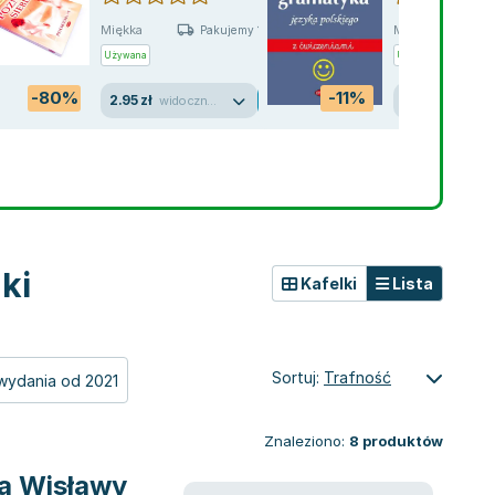
Miękka
Miękka
Pakujemy 10.08
Używana
Używana
Wyprzed
-80%
-11%
2.95 zł
15.26 zł
widoczne ślady używania
jak no
ki
Kafelki
Lista
Sortuj:
Trafność
wydania od 2021
Znaleziono:
8
produktów
ia Wisławy