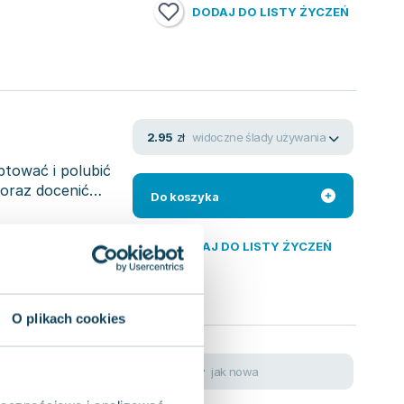
DODAJ DO LISTY ŻYCZEŃ
widoczne ślady używania
2.95
zł
ptować i polubić
oraz docenić
Do koszyka
DODAJ DO LISTY ŻYCZEŃ
O plikach cookies
jak nowa
4.45
zł