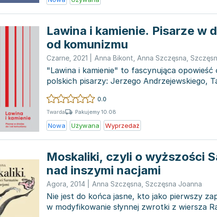
Lawina i kamienie. Pisarze w d
od komunizmu
Czarne
,
2021
|
Anna Bikont
,
Anna Szczęsna
,
Szczęsn
"Lawina i kamienie" to fascynująca opowieść 
polskich pisarzy: Jerzego Andrzejewskiego, 
Borowskiego, Kazi...
0.0
Pakujemy 10.08
Twarda
Nowa
Używana
Wyprzedaż
Moskaliki, czyli o wyższości
nad inszymi nacjami
Agora
,
2014
|
Anna Szczęsna
,
Szczęsna Joanna
Nie jest do końca jasne, kto jako pierwszy 
w modyfikowanie słynnej zwrotki z wiersza R