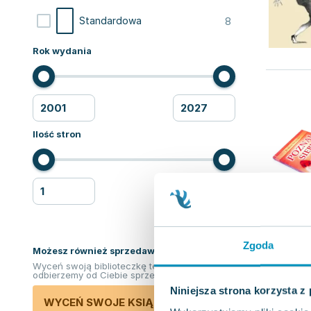
8
Standardowa
Rok wydania
Ilość stron
Zgoda
Możesz również sprzedawać ksiązki!
Wyceń swoją biblioteczkę teraz. Odkupimy i
odbierzemy od Ciebie sprzedane książki.
Niniejsza strona korzysta z
WYCEŃ SWOJE KSIĄŻKI