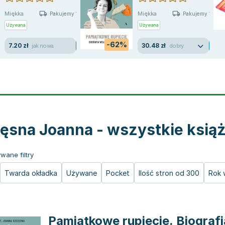
Miękka
Miękka
Pakujemy 10.08
Pakujemy 10.08
Używana
Używana
-62%
7.20 zł
30.48 zł
jak nowa
dobry
ęsna Joanna - wszystkie książ
wane filtry
Twarda okładka
Używane
Pocket
Ilość stron od 300
Rok 
Pamiątkowe rupiecie. Biograf