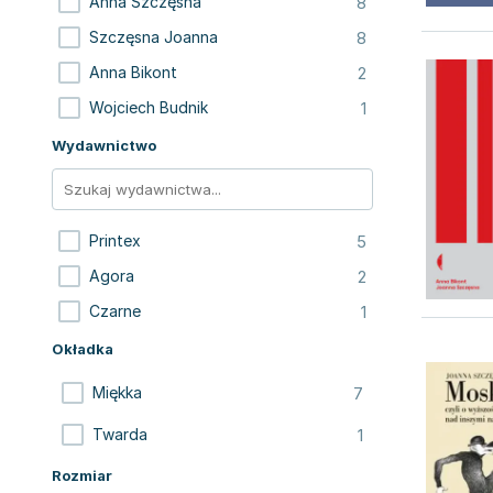
8
Anna Szczęsna
8
Szczęsna Joanna
2
Anna Bikont
1
Wojciech Budnik
Wydawnictwo
5
Printex
2
Agora
1
Czarne
Okładka
7
Miękka
1
Twarda
Rozmiar