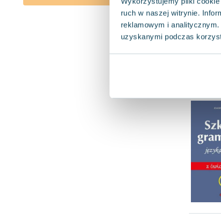
Wykorzystujemy pliki cookie 
ruch w naszej witrynie. Inf
reklamowym i analitycznym. 
uzyskanymi podczas korzysta