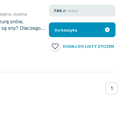
dobry
7.66
zł
zęsna Joanna
aturę snów,
 są sny? Dlaczego
Do koszyka
DODAJ DO LISTY ŻYCZEŃ