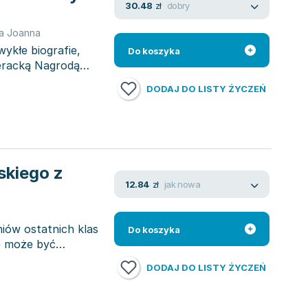
dobry
30.48
zł
a Joanna
ykłe biografie,
Do koszyka
teracką Nagrodą
DODAJ DO LISTY ŻYCZEŃ
skiego z
jak nowa
12.84
zł
iów ostatnich klas
Do koszyka
e może być
DODAJ DO LISTY ŻYCZEŃ