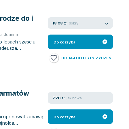
rodze do i
dobry
18.08
zł
a Joanna
o losach sześciu
Do koszyka
Tadeusza
DODAJ DO LISTY ŻYCZEŃ
 Sarmatów
jak nowa
7.20
zł
zaproponował zabawę
Do koszyka
ajnolda