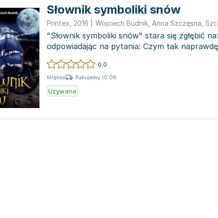
Słownik symboliki snów
Printex
,
2016
|
Wojciech Budnik
,
Anna Szczęsna
,
Szc
"Słownik symboliki snów" stara się zgłębić n
odpowiadając na pytania: Czym tak naprawdę
śnimy i jakie...
0.0
Pakujemy 10.08
Miękka
Używana