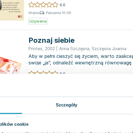
Suchodolskiego „...
0.0
Pakujemy 10.08
Miękka
Używana
Poznaj siebie
Printex
,
2002
|
Anna Szczęsna
,
Szczęsna Joanna
Aby w pełni cieszyć się życiem, warto zaakce
swoje „ja”, odnaleźć wewnętrzną równowagę 
swój charakter...
0.0
Pakujemy 10.08
Miękka
Używana
Wyprzedaż
Szczegóły
Żyj pozytywnie PRINTEX
 plików cookie
Printex
,
2011
|
Anna Szczęsna
,
Szczęsna Joanna