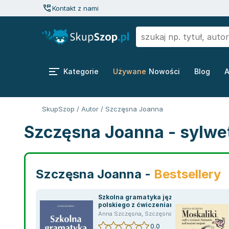
Kontakt z nami
Kategorie
Używane
Nowości
Blog
A
SkupSzop
/
Autor
/
Szczęsna Joanna
Szczęsna Joanna - sylwe
Szczęsna Joanna -
Bestsellery
Szkolna gramatyka języka
polskiego z ćwiczeniami
Anna Szczęsna
,
Szczęsna Joanna
0.0