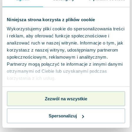
Joseph Murphy
Jan Sztaudynger
Niniejsza strona korzysta z plików cookie
Aleksander Puszkin
Oscar Wilde
Wykorzystujemy pliki cookie do spersonalizowania treści
Małgorzata Ohme
i reklam, aby oferować funkcje społecznościowe i
Maddie Ziegler
analizować ruch w naszej witrynie. Informacje o tym, jak
korzystasz z naszej witryny, udostępniamy partnerom
Leszek Czarnecki
społecznościowym, reklamowym i analitycznym.
Joanna Racewicz
Partnerzy mogą połączyć te informacje z innymi danymi
Maria Seweryn
otrzymanymi od Ciebie lub uzyskanymi podczas
Janina Zającówna
korzystania z ich usług.
Eric Helms
Anna Prus (oprac.)
Nela Mała Reporterka
Zezwól na wszystkie
Agnieszka Maciąg
Barbara Wrzesińska
Spersonalizuj
Terry Pratchett
Virginia Woolf