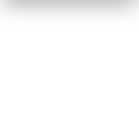
Lorraine Warren
Ajahn Brahm
Lucinda Riley
Jacek Walkiewicz