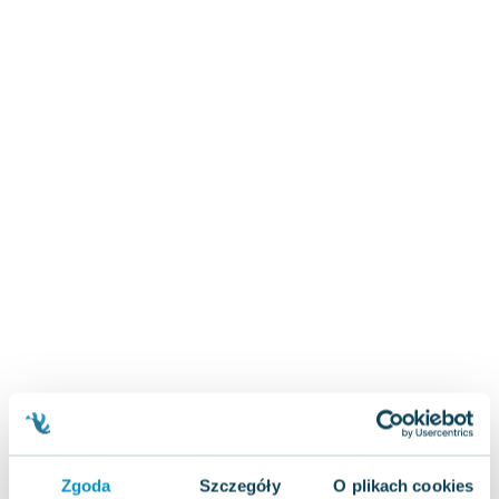
Zygmunt Freud
Agata Passent
Michel Moran
Maciej Orłoś
Jo Nesbo
Katarzyna Miller
Antoine de Saint Exupery
Lew Tołstoj
Mark Twain
Marcin Meller
Paulina Młynarska
ks. Piotr Pawlukiewicz
Jarosław Sokołowski
Piotr Latocha
Michael Scott
Piotr Semka
Zgoda
Szczegóły
O plikach cookies
Jarosław Iwaszkiewicz