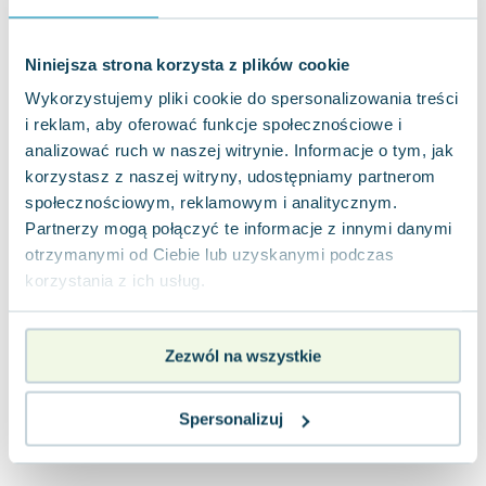
Joseph Murphy
Jan Sztaudynger
Niniejsza strona korzysta z plików cookie
Aleksander Puszkin
Wykorzystujemy pliki cookie do spersonalizowania treści
Oscar Wilde
i reklam, aby oferować funkcje społecznościowe i
Małgorzata Ohme
analizować ruch w naszej witrynie. Informacje o tym, jak
Maddie Ziegler
korzystasz z naszej witryny, udostępniamy partnerom
Leszek Czarnecki
społecznościowym, reklamowym i analitycznym.
Joanna Racewicz
Partnerzy mogą połączyć te informacje z innymi danymi
Maria Seweryn
otrzymanymi od Ciebie lub uzyskanymi podczas
Janina Zającówna
korzystania z ich usług.
Eric Helms
Anna Prus (oprac.)
Nela Mała Reporterka
Zezwól na wszystkie
Agnieszka Maciąg
Barbara Wrzesińska
Spersonalizuj
Terry Pratchett
Virginia Woolf