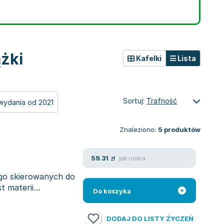
ążki
Kafelki
Lista
Sortuj:
Trafność
wydania od 2021
Znaleziono:
5
produktów
jak nowa
59.31
zł
ego skierowanych do
t materii
Do koszyka
DODAJ DO LISTY ŻYCZEŃ