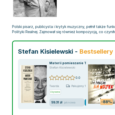
Polski pisarz, publicysta i krytyk muzyczny, pełnił także funk
Polityki Realnej. Zajmował się również kompozycją, co czyni
Stefan Kisielewski -
Bestsellery
Materii pomieszanie TW
Stefan Kisielewski
0.0
Twarda
Pakujemy 10.08
Używana
-88%
59.31 zł
jak nowa