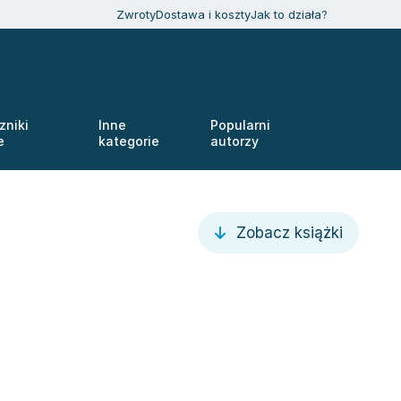
Zwroty
Dostawa i koszty
Jak to działa?
zniki
Inne
Popularni
e
kategorie
autorzy
Zobacz książki