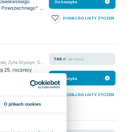
isielewskiego
Do koszyka
ka Powszechnego" w
DODAJ DO LISTY ŻYCZEŃ
jak nowa
7.96
zł
owe
,
Zyta Oryszyn
,
Stefan Kisielewski
i 25. rocznicy
cy Oficyny
Do koszyka
DODAJ DO LISTY ŻYCZEŃ
O plikach cookies
isiela