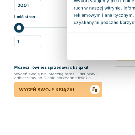
Wykorzystujemy pliki cookie 
ruch w naszej witrynie. Inf
reklamowym i analitycznym. 
Ilość stron
uzyskanymi podczas korzysta
Możesz również sprzedawać ksiązki!
Wyceń swoją biblioteczkę teraz. Odkupimy i
odbierzemy od Ciebie sprzedane książki.
WYCEŃ SWOJE KSIĄŻKI