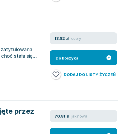
dobry
13.82
zł
, zatytułowana
 choć stała się
Do koszyka
DODAJ DO LISTY ŻYCZEŃ
jęte przez
jak nowa
70.81
zł