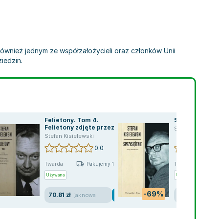
ył również jednym ze współzałożycieli oraz członków Unii
iedzin.
Felietony. Tom 4.
Sprzysiężenie
Felietony zdjęte przez
Stefan Kisielews
cenzurę
Stefan Kisielewski
0.0
Twarda
Twarda
Pakujemy 10.08
P
Używana
Używana
-69%
70.81 zł
13.82 zł
jak nowa
dobry