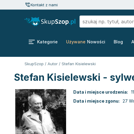
Kontakt z nami
Kategorie
Używane
Nowości
Blog
A
SkupSzop
/
Autor
/
Stefan Kisielewski
Stefan Kisielewski - sylw
Data i miejsce urodzenia:
1
Data i miejsce zgonu:
27 Wr