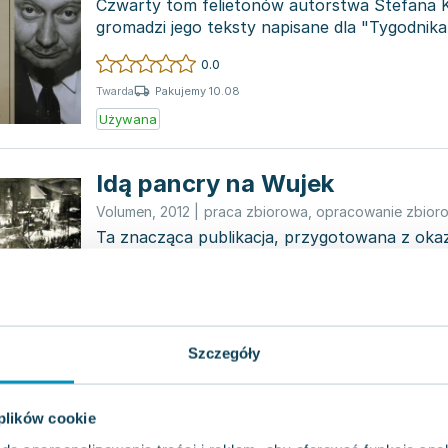
Czwarty tom felietonów autorstwa Stefana K
gromadzi jego teksty napisane dla "Tygodni
latach 1945-1...
0.0
Pakujemy 10.08
Twarda
Używana
Idą pancry na Wujek
Volumen
,
2012
|
praca zbiorowa
,
opracowanie zbior
Ta znacząca publikacja, przygotowana z okazj
stanu wojennego, ukazała się dzięki współpra
Wydawniczej Volu...
0.0
Pakujemy 10.08
Twarda
Używana
Wyprzedaż
Szczegóły
 plików cookie
Abecadło Kisiela. Testament K