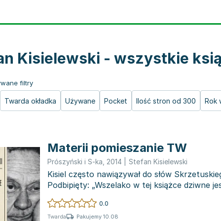
an Kisielewski - wszystkie ksi
wane filtry
Twarda okładka
Używane
Pocket
Ilość stron od 300
Rok 
Materii pomieszanie TW
Prószyński i S-ka
,
2014
|
Stefan Kisielewski
Kisiel często nawiązywał do słów Skrzetuski
Podbipięty: „Wszelako w tej książce dziwne jes
pomieszanie...
0.0
Pakujemy 10.08
Twarda