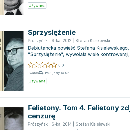
Używana
Sprzysiężenie
Prószyński i S-ka
,
2012
|
Stefan Kisielewski
Debiutancka powieść Stefana Kisielewskiego
"Sprzysiężenie", wywołała wiele kontrowersji,
jednocześnie...
0.0
Pakujemy 10.08
Twarda
Używana
Felietony. Tom 4. Felietony zd
cenzurę
Prószyński i S-ka
,
2014
|
Stefan Kisielewski