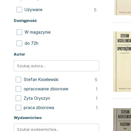
5
Używane
Dostępność
W magazynie
do 72h
Autor
5
Stefan Kisielewski
1
opracowanie zbiorowe
1
Zyta Oryszyn
1
praca zbiorowa
Wydawnictwo