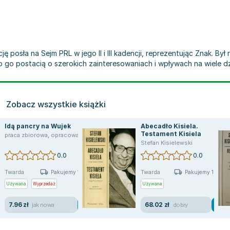
cję posła na Sejm PRL w jego II i III kadencji, reprezentując Znak. B
ło go postacią o szerokich zainteresowaniach i wpływach na wiele dz
Zobacz wszystkie książki
Idą pancry na Wujek
Abecadło Kisiela.
Testament Kisiela
praca zbiorowa
,
opracowanie zbiorowe
,
Zyta Oryszyn
,
Stefan Kisielewski
Stefan Kisielewski
0.0
0.0
Twarda
Twarda
Pakujemy 10.08
Pakujemy 10.08
Używana
Wyprzedaż
Używana
7.96 zł
68.02 zł
jak nowa
dobry