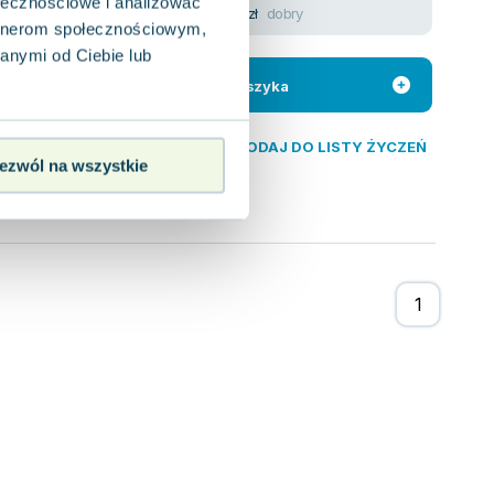
ołecznościowe i analizować
dobry
68.02
zł
artnerom społecznościowym,
Kisielewskiego,
anymi od Ciebie lub
w PRL-u, zawiera dwa
Do koszyka
DODAJ DO LISTY ŻYCZEŃ
ezwól na wszystkie