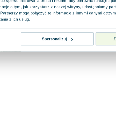
do spersonalizowania treści i reklam, aby oferować funkcje sp
Prószyński i S-ka
,
2011
|
Stefan Kisielewski
ormacje o tym, jak korzystasz z naszej witryny, udostępniamy p
Pierwsza część serii dzieł zebranych Stefana 
Partnerzy mogą połączyć te informacje z innymi danymi otrzym
jednej z najbardziej barwnych postaci czasó
nia z ich usług.
ostat...
0.0
Pakujemy 10.08
Twarda
Spersonalizuj
Z
Używana