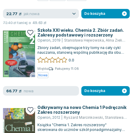
Zygmunt Freud
jak nowa
22.77
Agata Passent
zł
Do koszyka
Michel Moran
72.40
zł
taniej o
49.63
zł
Maciej Orłoś
Szkoła XXI wieku. Chemia 2. Zbiór zadań.
Zakresy podstawowy i rozszerzony
Jo Nesbo
Operon
,
2019
|
Stanisława Hejwowska
,
Alina Zielińska
,
Katarzyna Miller
Zbiory zadań, obejmujące trzy tomy na cały cykl
Antoine de Saint Exupery
nauczania, stanowią wspólną publikację dla obu
zakresów tematycznych. Cieszą się u...
0.0
Lew Tołstoj
Mark Twain
Miękka
Pakujemy 11.08
Nowa
Marcin Meller
Paulina Młynarska
nowa
66.77
ks. Piotr Pawlukiewicz
zł
Do koszyka
Jarosław Sokołowski
Piotr Latocha
Odkrywamy na nowo Chemia 1 Podręcznik
Zakres rozszerzony
Michael Scott
Operon
,
2012
|
Ryszard Marcinkowski
,
Stanisława Hejwowska
Piotr Semka
Książka "Chemia 1. Zakres rozszerzony"
Jarosław Iwaszkiewicz
skierowana do uczniów szkół ponadgimnazjalnych