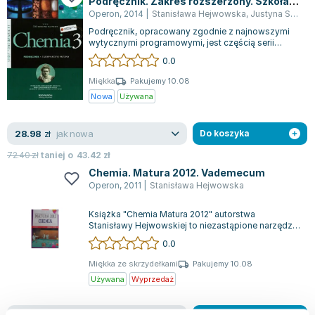
Podręcznik. Zakres rozszerzony. Szkoła
Lorraine Warren
ponadgimnazjalna
Operon
,
2014
|
Stanisława Hejwowska
,
Justyna Staluszka
Ajahn Brahm
Podręcznik, opracowany zgodnie z najnowszymi
Lucinda Riley
wytycznymi programowymi, jest częścią serii
ODKRYWAMY NA NOWO. Charakteryzuje się on...
0.0
Jacek Walkiewicz
Miękka
Pakujemy 10.08
Nowa
Używana
jak nowa
28.98
zł
Do koszyka
72.40
zł
taniej o
43.42
zł
Chemia. Matura 2012. Vademecum
Operon
,
2011
|
Stanisława Hejwowska
Książka "Chemia Matura 2012" autorstwa
Stanisławy Hejwowskiej to niezastąpione narzędzie
dla osób przygotowujących się do matury z...
0.0
Miękka ze skrzydełkami
Pakujemy 10.08
Używana
Wyprzedaż