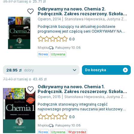
Książki: Psychologia, motywacja
Nauki historyczne - książki
Dan Brown
35.37
zł
taniej o
25.71
zł
Książki o naukach politycznych dla studentów
Bolesław Prus
Odkrywamy na nowo. Chemia 2.
Podręcznik. Zakres rozszerzony. Szkoła
Książki do nauk przyrodniczych dla studentów
Clive Cussler
ponadgimnazjalna
Operon
,
2014
|
Stanisława Hejwowska
,
Justyna Żebrowska
Książki do nauk społecznych dla studentów
Wanda Chotomska
Podręcznik bazujący na aktualnej podstawie
Książki do nauk ścisłych dla studentów
Józef Ignacy Kraszewski
programowej jest częścią serii ODKRYWAMY NA
NOWO, która charakteryzuje się unikalnym po...
0.0
Prawo - książki dla studentów
Clive Staples Lewis
Technologia żywności - książki
Martyna Wojciechowska
Miękka
Pakujemy 10.08
Nowa
Używana
Zarządzanie i marketing - książki
Melissa De la Cruz
Nauka języków obcych - książki
Blanka Lipińska
dobry
28.95
Podręczniki dla nauczycieli - metodyka
Jaś Kapela
zł
Do koszyka
Repetytoria, testy i materiały pomocnicze
Agatha Christie
72.40
zł
taniej o
43.45
zł
Witold Gadowski
Odkrywamy na nowo. Chemia 1.
Podręcznik. Zakres rozszerzony. Szkoła
Jan Pietrzak
ponadgimnazjalna
Operon
,
2015
|
Stanisława Hejwowska
,
Justyna Żebrowska
Marcin Kowalczyk
Podręcznik stanowiący integralną część
Piotr Zychowicz
najnowszego programu nauczania jest kluczowym
elementem serii "ODKRYWAMY NA NOWO". Co
0.0
Joanna Jabłczyńska
czyni...
Piotr Kościelny
Miękka
Pakujemy 10.08
Nowa
Używana
Wyprzedaż
Jan Piński