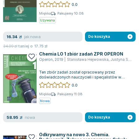
wyróżnia się przejrzystą strukturą, która ef...
0.0
Joseph Murphy
Jan Sztaudynger
Miękka
Pakujemy 10.08
Używana
Aleksander Puszkin
Oscar Wilde
jak nowa
16.34
Małgorzata Ohme
zł
Do koszyka
Maddie Ziegler
34.09
zł
taniej o
17.75
zł
Leszek Czarnecki
Chemia LO 1 zbiór zadań ZPR OPERON
Operon
,
2019
|
Stanisława Hejwowska
,
Justyna Staluszka
Joanna Racewicz
Maria Seweryn
Ten zbiór zadań został opracowany przez
Janina Zającówna
doświadczonych nauczycieli i specjalistów w
dziedzinie metodyki nauczania. Jest to pierwsz...
0.0
Eric Helms
Anna Prus (oprac.)
Miękka
Pakujemy 11.08
Nowa
Nela Mała Reporterka
Agnieszka Maciąg
nowa
58.95
Barbara Wrzesińska
zł
Do koszyka
Terry Pratchett
Virginia Woolf
Odkrywamy na nowo 3. Chemia.