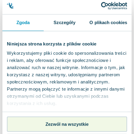
jak nowa
16.17
zł
Do koszyka
55.79
zł
taniej o
39.62
zł
Chemia Vademecum Matura 2014 Zakres
podstawowy i rozszerzony
Zgoda
Szczegóły
O plikach cookies
Operon
,
2013
|
Stanisława Hejwowska
Przygotowanie do matury z chemii wymaga nie
tylko zrozumienia teorii, ale także umiejętności jej
Niniejsza strona korzysta z plików cookie
zastosowania w praktyce. Vademecu...
0.0
Wykorzystujemy pliki cookie do spersonalizowania treści
Miękka
Pakujemy 10.08
i reklam, aby oferować funkcje społecznościowe i
Używana
analizować ruch w naszej witrynie. Informacje o tym, jak
korzystasz z naszej witryny, udostępniamy partnerom
dobry
23.18
zł
Do koszyka
społecznościowym, reklamowym i analitycznym.
58.45
zł
taniej o
35.27
zł
Partnerzy mogą połączyć te informacje z innymi danymi
otrzymanymi od Ciebie lub uzyskanymi podczas
korzystania z ich usług.
Zezwól na wszystkie