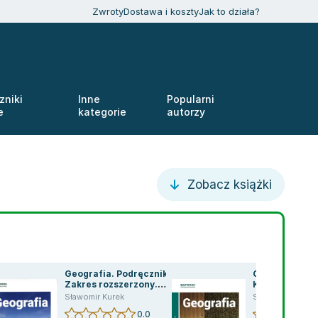
Zwroty
Dostawa i koszty
Jak to działa?
zniki
Inne
Popularni
e
kategorie
autorzy
Zobacz książki
Geografia. Podręcznik.
Geografia.Pod
Zakres rozszerzony.
Klasa 2. Liceu
Klasa 1. Liceum i
technikum. Z
Sławomir Kurek
Sławomir Kurek
technikum
rozszerzony
0.0