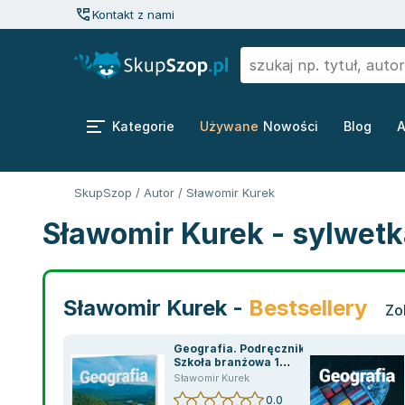
Kontakt z nami
Kategorie
Używane
Nowości
Blog
A
SkupSzop
/
Autor
/
Sławomir Kurek
Sławomir Kurek - sylwetk
Sławomir Kurek -
Bestsellery
Zo
Geografia. Podręcznik.
Szkoła branżowa 1
stopnia
Sławomir Kurek
0.0