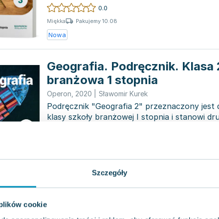
ośmioletnią...
0.0
Pakujemy 10.08
Miękka
Nowa
Geografia. Podręcznik. Klasa 
branżowa 1 stopnia
Operon
,
2020
|
Sławomir Kurek
Podręcznik "Geografia 2" przeznaczony jest d
klasy szkoły branżowej I stopnia i stanowi dru
edukac...
0.0
Pakujemy 10.08
Miękka
Nowa
Szczegóły
Odkrywamy na nowo. Geograf
Podręcznik. Zakres podstawo
 plików cookie