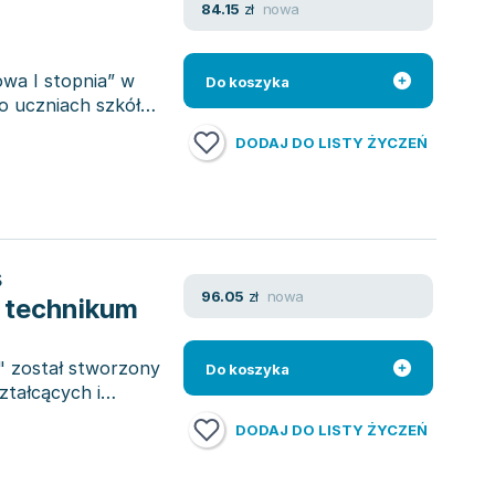
nowa
84.15
zł
owa I stopnia” w
Do koszyka
o uczniach szkół
DODAJ DO LISTY ŻYCZEŃ
s
nowa
96.05
zł
i technikum
" został stworzony
Do koszyka
ztałcących i
DODAJ DO LISTY ŻYCZEŃ