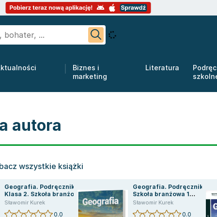
ktualności
Biznes i
Literatura
Podręc
marketing
szkoln
a autora
bacz wszystkie książki
Geografia. Podręcznik.
Geografia. Podręcznik 3.
Klasa 2. Szkoła branżowa
Szkoła branżowa 1
1 stopnia
stopnia
Sławomir Kurek
Sławomir Kurek
0.0
0.0