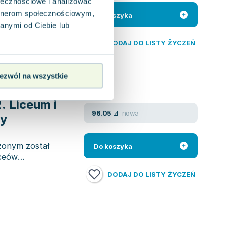
ołecznościowe i analizować
artnerom społecznościowym,
stkim linearnością i
Do koszyka
wane wątki
anymi od Ciebie lub
DODAJ DO LISTY ŻYCZEŃ
ezwól na wszystkie
. Liceum i
nowa
96.05
zł
ny
zonym został
Do koszyka
iceów
DODAJ DO LISTY ŻYCZEŃ