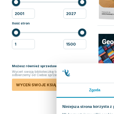
Ilość stron
Możesz również sprzedawać ksiązki!
Wyceń swoją biblioteczkę teraz. Odkupimy i
odbierzemy od Ciebie sprzedane książki.
WYCEŃ SWOJE KSIĄŻKI
Zgoda
Niniejsza strona korzysta z