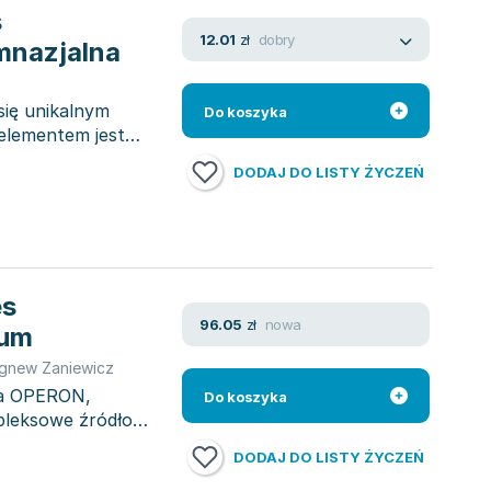
s
dobry
12.01
zł
mnazjalna
ię unikalnym
Do koszyka
 elementem jest
DODAJ DO LISTY ŻYCZEŃ
es
nowa
96.05
zł
kum
gnew Zaniewicz
wa OPERON,
Do koszyka
pleksowe źródło
DODAJ DO LISTY ŻYCZEŃ