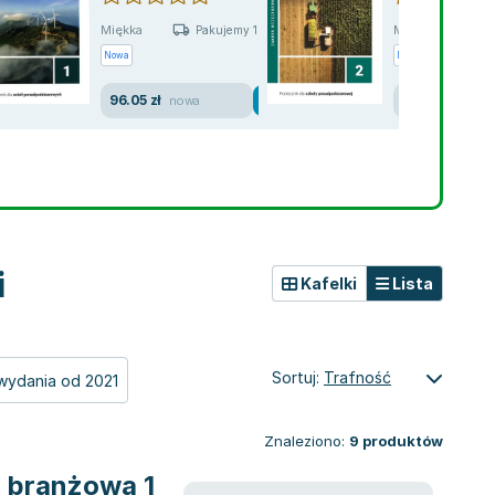
Miękka
Miękka
Pakujemy 10.08
P
Nowa
Nowa
96.05 zł
96.05 zł
nowa
nowa
i
Kafelki
Lista
Sortuj:
Trafność
wydania od 2021
Znaleziono:
9
produktów
a branżowa 1