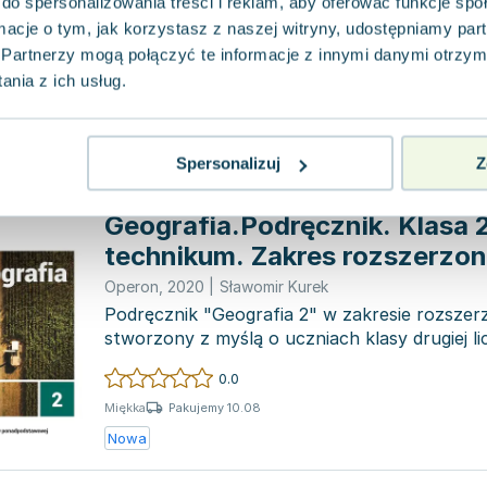
ponadgimnazjalne
do spersonalizowania treści i reklam, aby oferować funkcje sp
Operon
,
2015
|
Sławomir Kurek
ormacje o tym, jak korzystasz z naszej witryny, udostępniamy p
Czym charakteryzuje się ta seria? Przede wszy
harmonią. Zawiera podział treści na rozbudo
Partnerzy mogą połączyć te informacje z innymi danymi otrzym
tematyczne...
nia z ich usług.
0.0
Miękka
Pakujemy dzisiaj
Używana
Wyprzedaż
Spersonalizuj
Z
Geografia.Podręcznik. Klasa 2
technikum. Zakres rozszerzo
Operon
,
2020
|
Sławomir Kurek
Podręcznik "Geografia 2" w zakresie rozszer
stworzony z myślą o uczniach klasy drugiej l
ogólnokształcących i tec...
0.0
Pakujemy 10.08
Miękka
Nowa