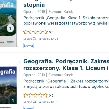
stopnia
Operon
,
2019
|
Sławomir Kurek
Podręcznik „Geografia. Klasa 1. Szkoła branż
poprawionej wersji został stworzony z myślą 
branżowy...
0.0
Pakujemy 10.08
Miękka
Nowa
Geografia. Podręcznik. Zakre
rozszerzony. Klasa 1. Liceum 
Operon
,
2019
|
Sławomir Kurek
Podręcznik "Geografia 1. Zakres rozszerzony
z myślą o pierwszoklasistach liceów ogólnoks
techników....
0.0
Pakujemy 10.08
Miękka
Nowa