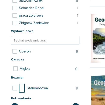
9
Sławomir Kurek
1
Sebastian Ropel
1
praca zbiorowa
1
Zbignew Zaniewicz
Wydawnictwo
9
Operon
Okładka
9
Miękka
Rozmiar
9
Standardowa
Rok wydania