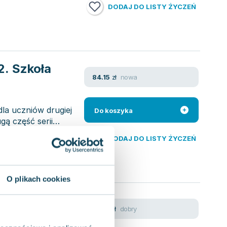
DODAJ DO LISTY ŻYCZEŃ
2. Szkoła
nowa
84.15
zł
la uczniów drugiej
Do koszyka
gą część serii
DODAJ DO LISTY ŻYCZEŃ
O plikach cookies
ia.
dobry
17.49
zł
wy. Szkoły