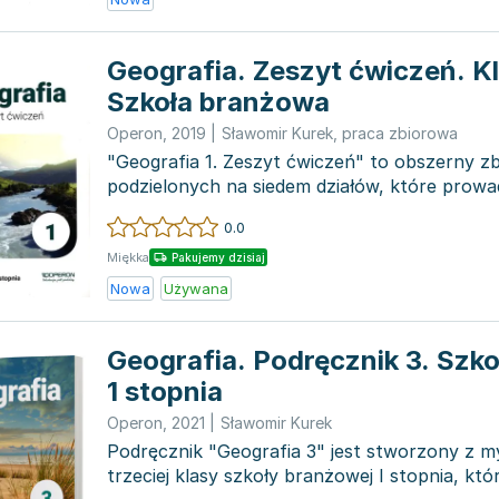
Geografia. Zeszyt ćwiczeń. Kl
Szkoła branżowa
Operon
,
2019
|
Sławomir Kurek
,
praca zbiorowa
"Geografia 1. Zeszyt ćwiczeń" to obszerny zb
podzielonych na siedem działów, które prowa
przez różnorodne...
0.0
Miękka
Pakujemy dzisiaj
Nowa
Używana
Geografia. Podręcznik 3. Szk
1 stopnia
Operon
,
2021
|
Sławomir Kurek
Podręcznik "Geografia 3" jest stworzony z m
trzeciej klasy szkoły branżowej I stopnia, któ