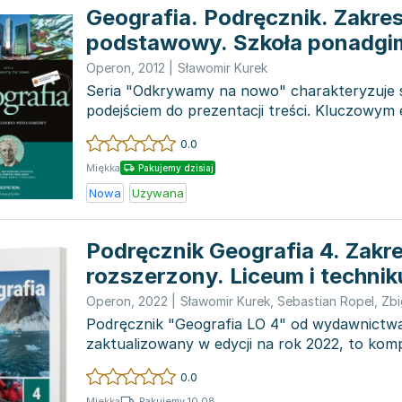
Geografia. Podręcznik. Zakre
podstawowy. Szkoła ponadgi
Operon
,
2012
|
Sławomir Kurek
Seria "Odkrywamy na nowo" charakteryzuje s
podejściem do prezentacji treści. Kluczowym
linearność, któr...
0.0
Miękka
Pakujemy dzisiaj
Nowa
Używana
Podręcznik Geografia 4. Zakr
rozszerzony. Liceum i techni
Operon
,
2022
|
Sławomir Kurek
,
Sebastian Ropel
,
Zbi
Podręcznik "Geografia LO 4" od wydawnict
zaktualizowany w edycji na rok 2022, to kom
wiedzy dla uczniów l...
0.0
Pakujemy 10.08
Miękka