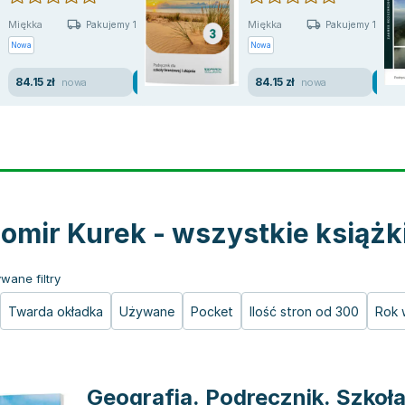
Miękka
Miękka
Pakujemy 10.08
Pakujemy 10.08
Nowa
Nowa
84.15 zł
84.15 zł
nowa
nowa
omir Kurek - wszystkie książk
wane filtry
Twarda okładka
Używane
Pocket
Ilość stron od 300
Rok 
Geografia. Podręcznik. Szkoł