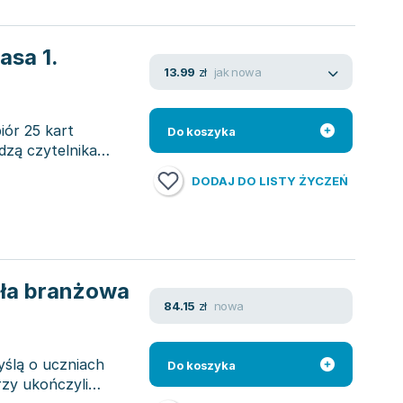
asa 1.
jak nowa
13.99
zł
iór 25 kart
Do koszyka
dzą czytelnika
DODAJ DO LISTY ŻYCZEŃ
oła branżowa
nowa
84.15
zł
yślą o uczniach
Do koszyka
rzy ukończyli