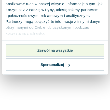
Joseph Murphy
analizować ruch w naszej witrynie. Informacje o tym, jak
korzystasz z naszej witryny, udostępniamy partnerom
Jan Sztaudynger
społecznościowym, reklamowym i analitycznym.
Aleksander Puszkin
Partnerzy mogą połączyć te informacje z innymi danymi
Oscar Wilde
otrzymanymi od Ciebie lub uzyskanymi podczas
Małgorzata Ohme
korzystania z ich usług.
Maddie Ziegler
Leszek Czarnecki
Joanna Racewicz
Zezwól na wszystkie
Maria Seweryn
Janina Zającówna
Spersonalizuj
Eric Helms
Anna Prus (oprac.)
Nela Mała Reporterka
Agnieszka Maciąg
Barbara Wrzesińska
Terry Pratchett
Virginia Woolf