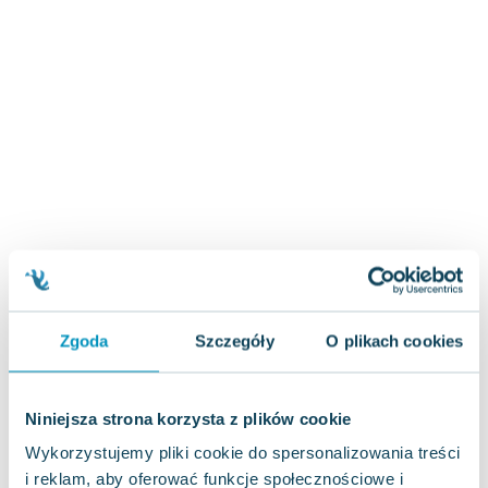
Zygmunt Freud
Agata Passent
Michel Moran
Maciej Orłoś
Jo Nesbo
Katarzyna Miller
Antoine de Saint Exupery
Lew Tołstoj
Mark Twain
Marcin Meller
Paulina Młynarska
ks. Piotr Pawlukiewicz
Zgoda
Szczegóły
O plikach cookies
Jarosław Sokołowski
Piotr Latocha
Niniejsza strona korzysta z plików cookie
Michael Scott
Piotr Semka
Wykorzystujemy pliki cookie do spersonalizowania treści
Jarosław Iwaszkiewicz
i reklam, aby oferować funkcje społecznościowe i