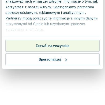
analizować ruch w naszej witrynie. Informacje o tym, jak
Joseph Murphy
korzystasz z naszej witryny, udostępniamy partnerom
Jan Sztaudynger
społecznościowym, reklamowym i analitycznym.
Aleksander Puszkin
Partnerzy mogą połączyć te informacje z innymi danymi
Oscar Wilde
otrzymanymi od Ciebie lub uzyskanymi podczas
Małgorzata Ohme
korzystania z ich usług.
Maddie Ziegler
Leszek Czarnecki
Zezwól na wszystkie
Joanna Racewicz
Maria Seweryn
Janina Zającówna
Spersonalizuj
Eric Helms
Anna Prus (oprac.)
Nela Mała Reporterka
Agnieszka Maciąg
Barbara Wrzesińska
Terry Pratchett
Virginia Woolf