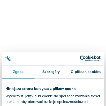
Zygmunt Freud
Agata Passent
Michel Moran
Maciej Orłoś
Jo Nesbo
Katarzyna Miller
Antoine de Saint Exupery
Lew Tołstoj
Mark Twain
Marcin Meller
Paulina Młynarska
Zgoda
Szczegóły
O plikach cookies
ks. Piotr Pawlukiewicz
Jarosław Sokołowski
Piotr Latocha
Niniejsza strona korzysta z plików cookie
Michael Scott
Wykorzystujemy pliki cookie do spersonalizowania treści
Piotr Semka
i reklam, aby oferować funkcje społecznościowe i
Jarosław Iwaszkiewicz