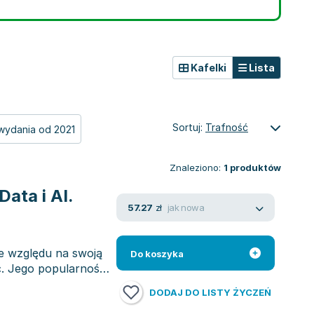
Kafelki
Lista
Sortuj:
Trafność
wydania od 2021
Znaleziono:
1
produktów
ata i AI.
jak nowa
57.27
zł
e względu na swoją
Do koszyka
ć. Jego popularność
DODAJ DO LISTY ŻYCZEŃ