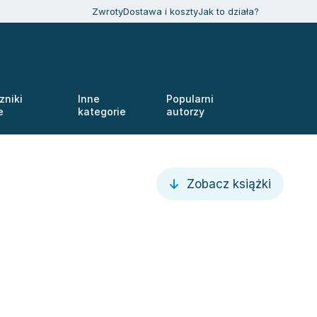
Zwroty
Dostawa i koszty
Jak to działa?
zniki
Inne
Popularni
e
kategorie
autorzy
Zobacz książki