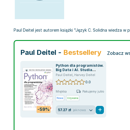
Paul Deitel jest autorem książki "Język C. Solidna wiedza w 
Paul Deitel -
Bestsellery
Zobacz ws
Python dla programistów.
Big Data i AI. Studia
przypadków
Paul Deitel
,
Harvey Deitel
0.0
Miękka
Pakujemy jutro
Nowa
Używana
-59%
57.27 zł
jak nowa