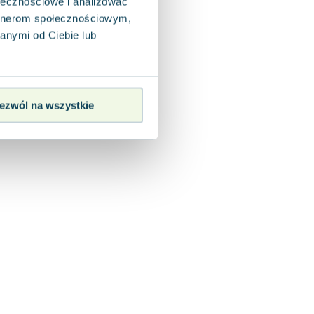
ołecznościowe i analizować
artnerom społecznościowym,
anymi od Ciebie lub
ezwól na wszystkie