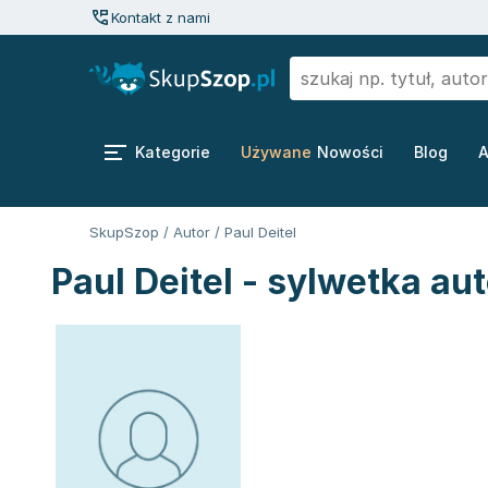
Kontakt z nami
Kategorie
Używane
Nowości
Blog
A
SkupSzop
/
Autor
/
Paul Deitel
Paul Deitel - sylwetka au