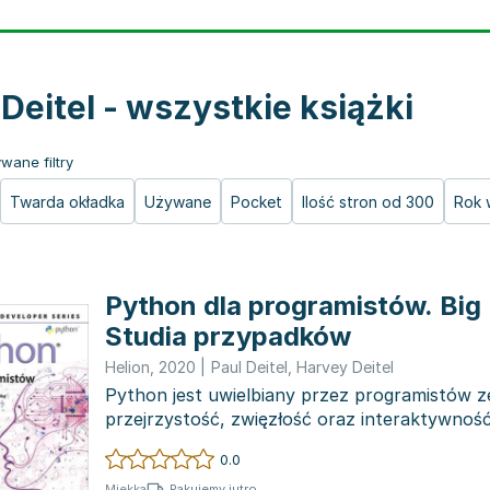
 Deitel - wszystkie książki
wane filtry
Twarda okładka
Używane
Pocket
Ilość stron od 300
Rok 
Python dla programistów. Big D
Studia przypadków
Helion
,
2020
|
Paul Deitel
,
Harvey Deitel
Python jest uwielbiany przez programistów z
przejrzystość, zwięzłość oraz interaktywnoś
wspie...
0.0
Pakujemy jutro
Miękka