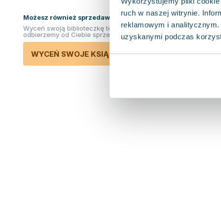
Wykorzystujemy pliki cookie 
ruch w naszej witrynie. Inf
Możesz również sprzedawać ksiązki!
reklamowym i analitycznym. 
Wyceń swoją biblioteczkę teraz. Odkupimy i
odbierzemy od Ciebie sprzedane książki.
uzyskanymi podczas korzysta
WYCEŃ SWOJE KSIĄŻKI