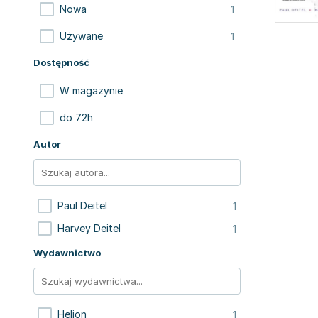
1
Nowa
1
Używane
Dostępność
W magazynie
do 72h
Autor
1
Paul Deitel
1
Harvey Deitel
Wydawnictwo
1
Helion