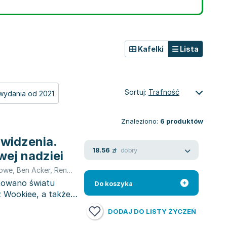
Kafelki
Lista
Sortuj:
Trafność
wydania od 2021
Znaleziono:
6
produktów
widzenia.
dobry
18.56
zł
ej nadziei
rowe
,
Ben Acker
,
Renée Ahdieh
,
Tom Angleberger
,
Jeffrey Brown
,
Pi
towano światu
Do koszyka
z Wookiee, a także
DODAJ DO LISTY ŻYCZEŃ