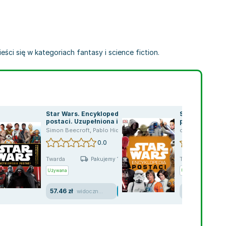
ści się w kategoriach fantasy i science fiction.
Star Wars. Encyklopedia
Star Wars. En
postaci. Uzupełniona i
postaci. Wyda
rozszerzona
uzupełnione
ae Carson
,
Adam Christopher
Simon Beecroft
,
Zoraida Córdova
,
Pablo Hidalgo
,
Delilah S. Dawson
opracowanie zb
,
Kelly Sue DeC
0.0
Twarda
Twarda
Pakujemy 10.08
Używana
Używana
57.46 zł
77.43 zł
widoczne ślady używania