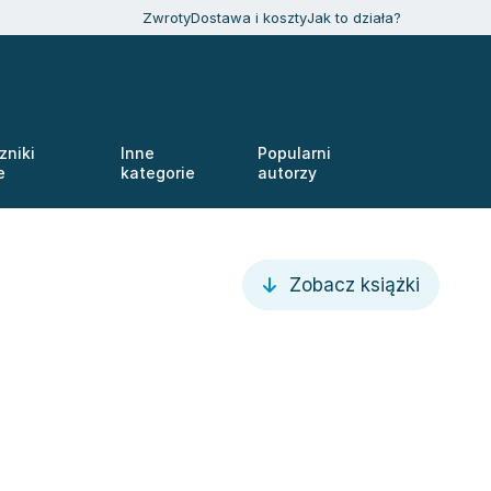
Zwroty
Dostawa i koszty
Jak to działa?
zniki
Inne
Popularni
e
kategorie
autorzy
Zobacz książki