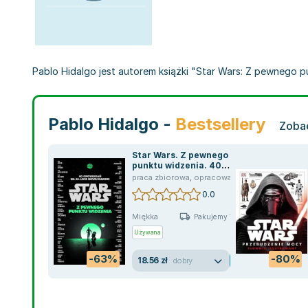
Pablo Hidalgo jest autorem książki "Star Wars: Z pewnego pu
Pablo Hidalgo -
Bestsellery
Zobac
Star Wars. Z pewnego
punktu widzenia. 40
opowiadań na 40-lecie
praca zbiorowa
,
opracowanie zbiorowe
,
Ben A
Nowej nadziei
0.0
Miękka
Pakujemy 10.08
Używana
-63%
-80%
18.56 zł
dobry