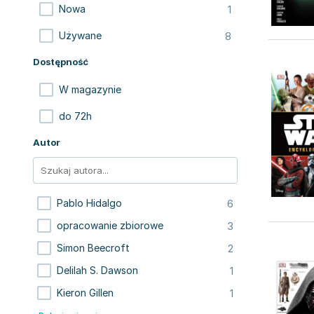
1
Nowa
8
Używane
Dostępność
W magazynie
do 72h
Autor
6
Pablo Hidalgo
3
opracowanie zbiorowe
2
Simon Beecroft
1
Delilah S. Dawson
1
Kieron Gillen