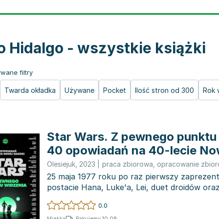
o Hidalgo - wszystkie książki
wane filtry
Twarda okładka
Używane
Pocket
Ilość stron od 300
Rok 
Star Wars. Z pewnego punktu 
40 opowiadań na 40-lecie Now
Olesiejuk
,
2023
|
praca zbiorowa
,
opracowanie zbio
25 maja 1977 roku po raz pierwszy zaprezen
postacie Hana, Luke'a, Lei, duet droidów ora
tajemniczeg...
0.0
Pakujemy 10.08
Miękka