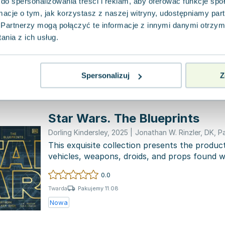
historie. Przewodnik ilustrow
do spersonalizowania treści i reklam, aby oferować funkcje sp
ormacje o tym, jak korzystasz z naszej witryny, udostępniamy p
HarperKids
,
2016
|
Pablo Hidalgo
Partnerzy mogą połączyć te informacje z innymi danymi otrzym
W tej niezwykłej książce zgłębisz nieskończon
nia z ich usług.
tylko zadbasz o zadanie właściwego pytania. 
wiedzę Jed...
0.0
Pakujemy 10.08
Twarda
Spersonalizuj
Z
Używana
Star Wars. The Blueprints
Dorling Kindersley
,
2025
|
Jonathan W. Rinzler
,
DK
,
P
This exquisite collection presents the product
vehicles, weapons, droids, and props found wi
0.0
Pakujemy 11.08
Twarda
Nowa