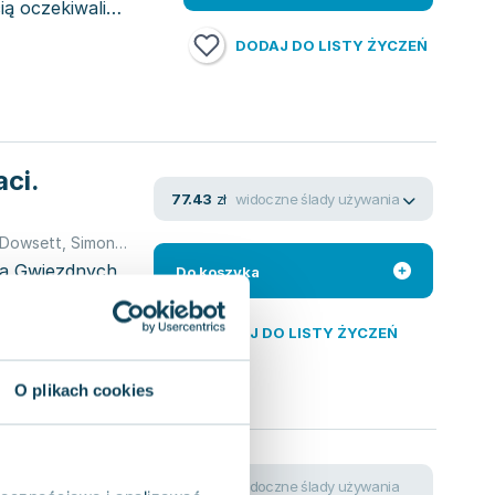
ią oczekiwali
DODAJ DO LISTY ŻYCZEŃ
ci.
widoczne ślady używania
77.43
zł
 Dowsett
,
Simon Beecroft
,
Pablo Hidalgo
ta Gwiezdnych
Do koszyka
żnych
DODAJ DO LISTY ŻYCZEŃ
O plikach cookies
ojny –
widoczne ślady używania
30.46
zł