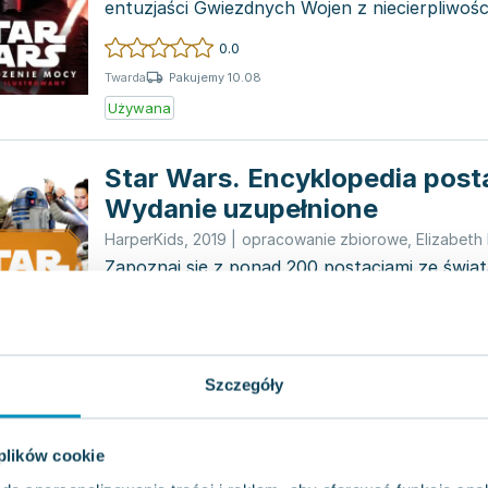
entuzjaści Gwiezdnych Wojen z niecierpliwośc
kolejnego epi...
0.0
Pakujemy 10.08
Twarda
Używana
Star Wars. Encyklopedia posta
Wydanie uzupełnione
HarperKids
,
2019
|
opracowanie zbiorowe
,
Elizabeth
Zapoznaj się z ponad 200 postaciami ze świa
Wojen! Zanurz się w fascynujący świat odwa
bohaterów, niebezpiecznyc...
0.0
Pakujemy 10.08
Twarda
Szczegóły
Używana
Star Wars. Łotr 1. Gwiezdne w
 plików cookie