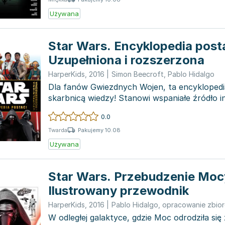
Używana
Star Wars. Encyklopedia posta
Uzupełniona i rozszerzona
HarperKids
,
2016
|
Simon Beecroft
,
Pablo Hidalgo
Dla fanów Gwiezdnych Wojen, ta encyklopedi
skarbnicą wiedzy! Stanowi wspaniałe źródło i
najbardziej kul...
0.0
Pakujemy 10.08
Twarda
Używana
Star Wars. Przebudzenie Moc
Ilustrowany przewodnik
HarperKids
,
2016
|
Pablo Hidalgo
,
opracowanie zbio
W odległej galaktyce, gdzie Moc odrodziła się 