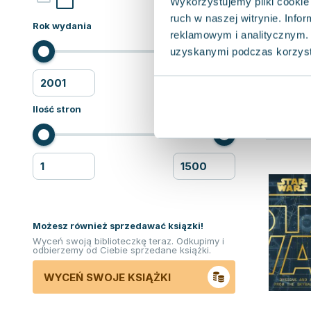
Wykorzystujemy pliki cookie 
ruch w naszej witrynie. Inf
Rok wydania
reklamowym i analitycznym. 
uzyskanymi podczas korzysta
Ilość stron
Możesz również sprzedawać ksiązki!
Wyceń swoją biblioteczkę teraz. Odkupimy i
odbierzemy od Ciebie sprzedane książki.
WYCEŃ SWOJE KSIĄŻKI