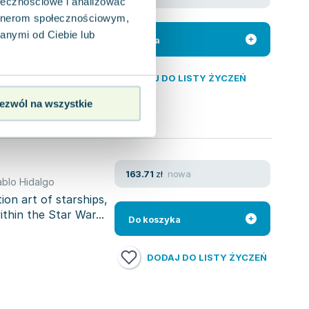
any
ołecznościowe i analizować
artnerom społecznościowym,
anymi od Ciebie lub
ą mądrość, jeśli
Do koszyka
Otwórz się na
DODAJ DO LISTY ŻYCZEŃ
ezwól na wszystkie
nowa
163.71
zł
ablo Hidalgo
ion art of starships,
thin the Star War...
Do koszyka
DODAJ DO LISTY ŻYCZEŃ