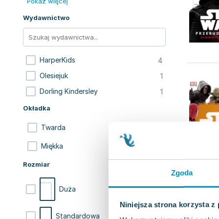
Pokaż więcej
Wydawnictwo
4
HarperKids
1
Olesiejuk
1
Dorling Kindersley
Okładka
5
Twarda
1
Miękka
Rozmiar
Zgoda
3
Duża
Niniejsza strona korzysta z
3
Standardowa