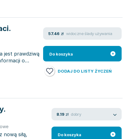
ci.
widoczne ślady używania
57.46
zł
a jest prawdziwą
Do koszyka
nformacji o
DODAJ DO LISTY ŻYCZEŃ
y.
dobry
8.19
zł
rowe
z nową siłą,
Do koszyka