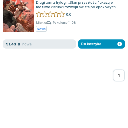
Drugi tom z trylogii „Stan przyszłości” ukazuje
Zygmunt Freud
możliwe kierunki rozwoju świata po epokowych
zmianach wywołanych przez „Batman: De...
Agata Passent
0.0
Michel Moran
Miękka
Pakujemy 11.08
Maciej Orłoś
Nowa
Jo Nesbo
Katarzyna Miller
nowa
91.43
zł
Do koszyka
Antoine de Saint Exupery
Lew Tołstoj
Mark Twain
Marcin Meller
Paulina Młynarska
ks. Piotr Pawlukiewicz
Jarosław Sokołowski
Piotr Latocha
Michael Scott
Piotr Semka
Jarosław Iwaszkiewicz