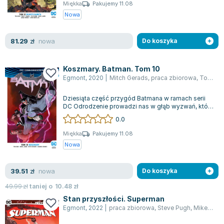
Książki: Psychologia, motywacja
Nauki historyczne - książki
Dan Brown
Miękka
Pakujemy 11.08
Książki o naukach politycznych dla studentów
Bolesław Prus
Nowa
Książki do nauk przyrodniczych dla studentów
Clive Cussler
Książki do nauk społecznych dla studentów
Wanda Chotomska
nowa
81.29
zł
Do koszyka
Książki do nauk ścisłych dla studentów
Józef Ignacy Kraszewski
Prawo - książki dla studentów
Clive Staples Lewis
Koszmary. Batman. Tom 10
Technologia żywności - książki
Martyna Wojciechowska
Egmont
,
2020
|
Mitch Gerads
,
praca zbiorowa
,
Tom King
Zarządzanie i marketing - książki
Melissa De la Cruz
Dziesiąta część przygód Batmana w ramach serii
Nauka języków obcych - książki
Blanka Lipińska
DC Odrodzenie prowadzi nas w głąb wyzwań, które
stają się dla Mrocznego Rycerza nie...
Podręczniki dla nauczycieli - metodyka
Jaś Kapela
0.0
Repetytoria, testy i materiały pomocnicze
Agatha Christie
Miękka
Pakujemy 11.08
Witold Gadowski
Nowa
Jan Pietrzak
Marcin Kowalczyk
nowa
39.51
zł
Do koszyka
Piotr Zychowicz
49.99
zł
taniej o
10.48
zł
Joanna Jabłczyńska
Stan przyszłości. Superman
Piotr Kościelny
Egmont
,
2022
|
praca zbiorowa
,
Steve Pugh
,
Mikel Janin
Jan Piński