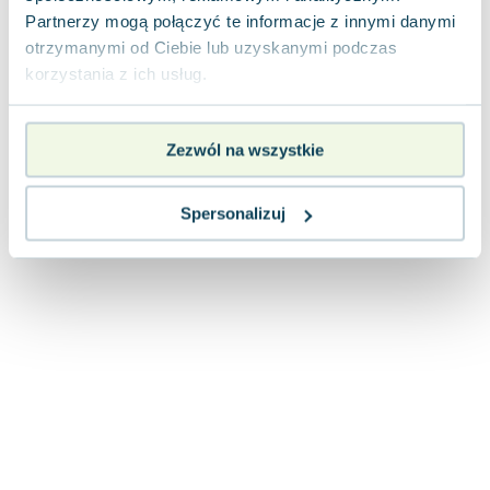
Lorraine Warren
Partnerzy mogą połączyć te informacje z innymi danymi
Ajahn Brahm
otrzymanymi od Ciebie lub uzyskanymi podczas
Lucinda Riley
korzystania z ich usług.
Jacek Walkiewicz
Zezwól na wszystkie
Spersonalizuj