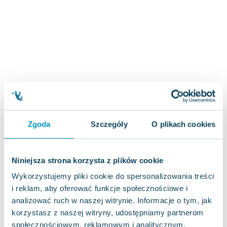
Joseph Murphy
Jan Sztaudynger
Aleksander Puszkin
Oscar Wilde
Małgorzata Ohme
Maddie Ziegler
Leszek Czarnecki
Joanna Racewicz
Maria Seweryn
Zgoda
Szczegóły
O plikach cookies
Janina Zającówna
Eric Helms
Anna Prus (oprac.)
Niniejsza strona korzysta z plików cookie
Nela Mała Reporterka
Wykorzystujemy pliki cookie do spersonalizowania treści
Agnieszka Maciąg
i reklam, aby oferować funkcje społecznościowe i
Barbara Wrzesińska
analizować ruch w naszej witrynie. Informacje o tym, jak
Terry Pratchett
korzystasz z naszej witryny, udostępniamy partnerom
Virginia Woolf
społecznościowym, reklamowym i analitycznym.