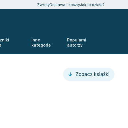
Zwroty
Dostawa i koszty
Jak to działa?
zniki
Inne
Popularni
e
kategorie
autorzy
Zobacz książki