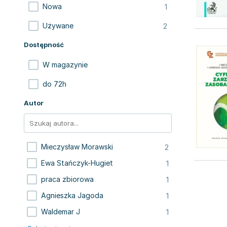
1
Nowa
2
Używane
Dostępność
W magazynie
do 72h
Autor
2
Mieczysław Morawski
1
Ewa Stańczyk-Hugiet
1
praca zbiorowa
1
Agnieszka Jagoda
1
Waldemar J