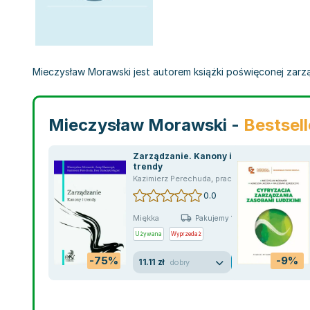
Mieczysław Morawski jest autorem książki poświęconej zarząd
Mieczysław Morawski -
Bestsell
Zarządzanie. Kanony i
trendy
Kazimierz Perechuda
,
praca zbiorowa
,
Jerzy N
0.0
Miękka
Pakujemy 10.08
Używana
Wyprzedaż
-75%
-9%
11.11 zł
dobry