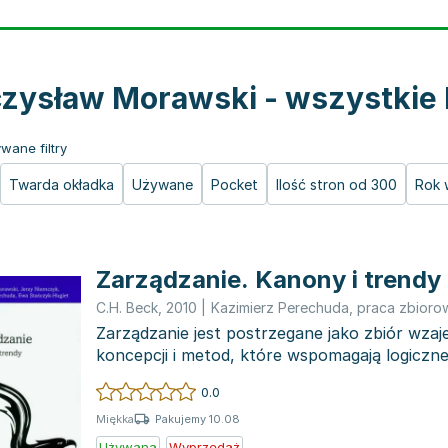
zysław Morawski - wszystkie 
wane filtry
Twarda okładka
Używane
Pocket
Ilość stron od 300
Rok 
Zarządzanie. Kanony i trendy
C.H. Beck
,
2010
|
Kazimierz Perechuda
,
praca zbioro
Zarządzanie jest postrzegane jako zbiór wza
koncepcji i metod, które wspomagają logiczne,
twórcze p...
0.0
Pakujemy 10.08
Miękka
Używana
Wyprzedaż