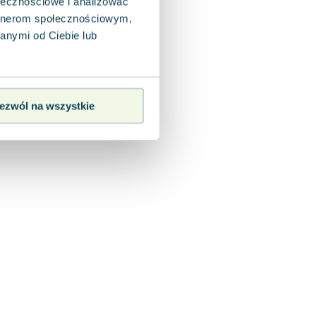
ołecznościowe i analizować
artnerom społecznościowym,
anymi od Ciebie lub
ezwól na wszystkie