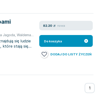
bami
nowa
82.20
zł
ka Jagoda
,
Waldemar J
,
Jędrzejczyk Waldemar
,
Mieczysław Morawsk
ajdują się ludzie
Do koszyka
 które stają się
DODAJ DO LISTY ŻYCZEŃ