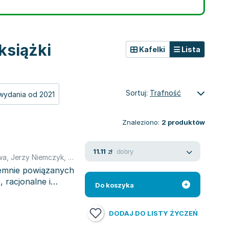
książki
Kafelki
Lista
Sortuj:
Trafność
wydania od 2021
Znaleziono:
2
produktów
dobry
11.11
zł
wa
,
Jerzy Niemczyk
,
Ewa Stańczyk-Hugiet
,
Mieczysław Morawski
jemnie powiązanych
 racjonalne i
Do koszyka
DODAJ DO LISTY ŻYCZEŃ