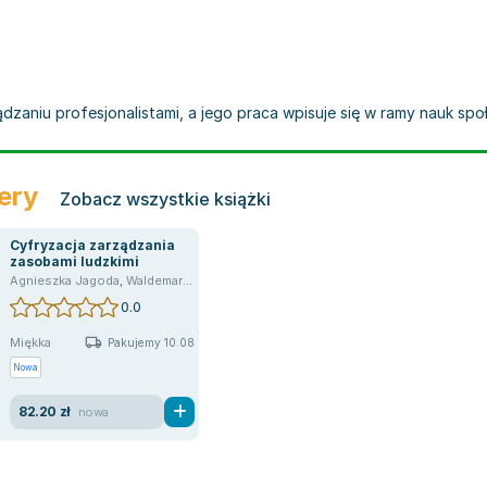
zaniu profesjonalistami, a jego praca wpisuje się w ramy nauk społ
ery
Zobacz wszystkie książki
Cyfryzacja zarządzania
zasobami ludzkimi
iemczyk
Agnieszka Jagoda
,
Ewa Stańczyk-Hugiet
,
Waldemar J
,
Mieczysław Morawski
,
Jędrzejczyk Waldemar
,
Mieczysław Morawski
0.0
Miękka
Pakujemy 10.08
Nowa
82.20 zł
nowa