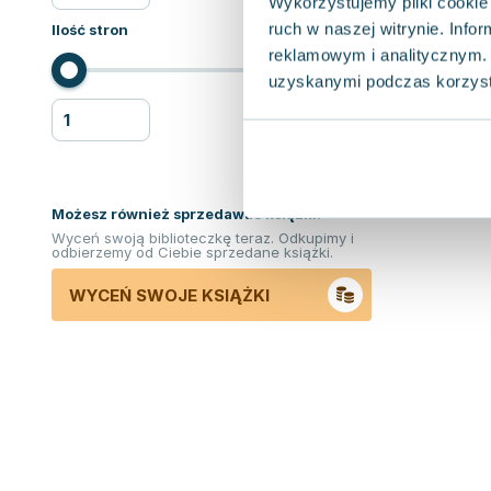
Wykorzystujemy pliki cookie 
ruch w naszej witrynie. Inf
Ilość stron
reklamowym i analitycznym. 
uzyskanymi podczas korzysta
Możesz również sprzedawać ksiązki!
Wyceń swoją biblioteczkę teraz. Odkupimy i
odbierzemy od Ciebie sprzedane książki.
WYCEŃ SWOJE KSIĄŻKI