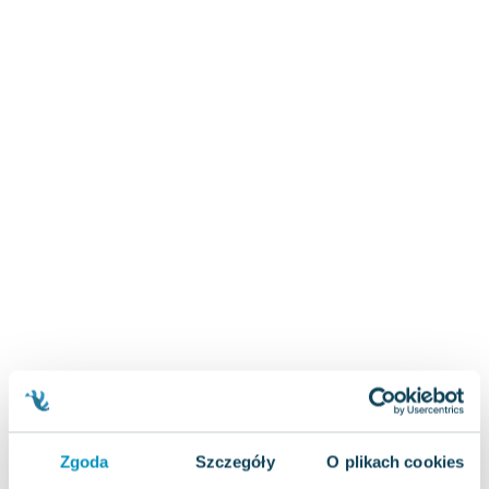
Zygmunt Freud
Agata Passent
Michel Moran
Maciej Orłoś
Jo Nesbo
Katarzyna Miller
Antoine de Saint Exupery
Lew Tołstoj
Mark Twain
Marcin Meller
Paulina Młynarska
ks. Piotr Pawlukiewicz
Jarosław Sokołowski
Piotr Latocha
Michael Scott
Piotr Semka
Zgoda
Szczegóły
O plikach cookies
Jarosław Iwaszkiewicz