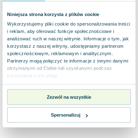
Joseph Murphy
Jan Sztaudynger
Niniejsza strona korzysta z plików cookie
Aleksander Puszkin
Wykorzystujemy pliki cookie do spersonalizowania treści
Oscar Wilde
i reklam, aby oferować funkcje społecznościowe i
Małgorzata Ohme
analizować ruch w naszej witrynie. Informacje o tym, jak
Maddie Ziegler
korzystasz z naszej witryny, udostępniamy partnerom
Leszek Czarnecki
społecznościowym, reklamowym i analitycznym.
Joanna Racewicz
Partnerzy mogą połączyć te informacje z innymi danymi
otrzymanymi od Ciebie lub uzyskanymi podczas
Maria Seweryn
korzystania z ich usług.
Janina Zającówna
Eric Helms
Anna Prus (oprac.)
Zezwól na wszystkie
Nela Mała Reporterka
Agnieszka Maciąg
Spersonalizuj
Barbara Wrzesińska
Terry Pratchett
Virginia Woolf