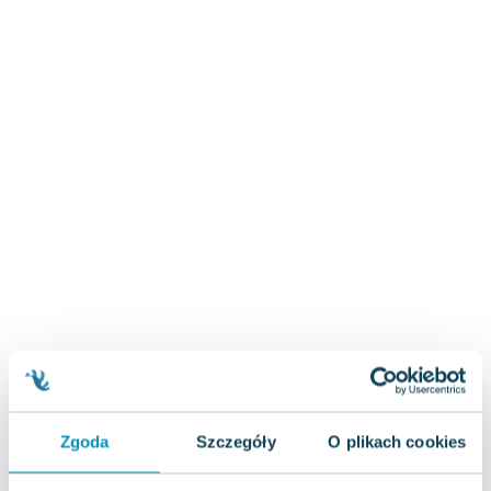
Zygmunt Freud
Agata Passent
Michel Moran
Maciej Orłoś
Jo Nesbo
Katarzyna Miller
Antoine de Saint Exupery
Lew Tołstoj
Mark Twain
Marcin Meller
Paulina Młynarska
ks. Piotr Pawlukiewicz
Jarosław Sokołowski
Piotr Latocha
Michael Scott
Zgoda
Szczegóły
O plikach cookies
Piotr Semka
Jarosław Iwaszkiewicz