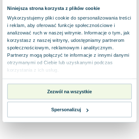
Joseph Murphy
Niniejsza strona korzysta z plików cookie
Jan Sztaudynger
Wykorzystujemy pliki cookie do spersonalizowania treści
Aleksander Puszkin
i reklam, aby oferować funkcje społecznościowe i
Oscar Wilde
analizować ruch w naszej witrynie. Informacje o tym, jak
Małgorzata Ohme
korzystasz z naszej witryny, udostępniamy partnerom
Maddie Ziegler
społecznościowym, reklamowym i analitycznym.
Leszek Czarnecki
Partnerzy mogą połączyć te informacje z innymi danymi
Joanna Racewicz
otrzymanymi od Ciebie lub uzyskanymi podczas
Maria Seweryn
korzystania z ich usług.
Janina Zającówna
Eric Helms
Zezwól na wszystkie
Anna Prus (oprac.)
Nela Mała Reporterka
Agnieszka Maciąg
Spersonalizuj
Barbara Wrzesińska
Terry Pratchett
Virginia Woolf