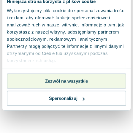
Niniejsza strona korzysta z plików cookie
Joseph Murphy
Wykorzystujemy pliki cookie do spersonalizowania treści
Jan Sztaudynger
i reklam, aby oferować funkcje społecznościowe i
Aleksander Puszkin
analizować ruch w naszej witrynie. Informacje o tym, jak
Oscar Wilde
korzystasz z naszej witryny, udostępniamy partnerom
Małgorzata Ohme
społecznościowym, reklamowym i analitycznym.
Maddie Ziegler
Partnerzy mogą połączyć te informacje z innymi danymi
Leszek Czarnecki
otrzymanymi od Ciebie lub uzyskanymi podczas
Joanna Racewicz
korzystania z ich usług.
Maria Seweryn
Janina Zającówna
Zezwól na wszystkie
Eric Helms
Anna Prus (oprac.)
Nela Mała Reporterka
Spersonalizuj
Agnieszka Maciąg
Barbara Wrzesińska
Terry Pratchett
Virginia Woolf