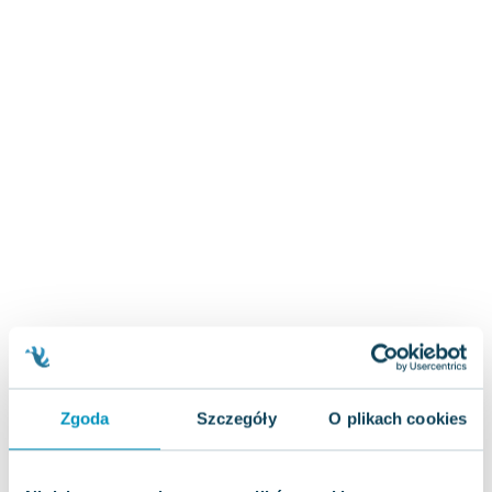
Zygmunt Freud
Agata Passent
Michel Moran
Maciej Orłoś
Jo Nesbo
Katarzyna Miller
Antoine de Saint Exupery
Lew Tołstoj
Mark Twain
Marcin Meller
Paulina Młynarska
ks. Piotr Pawlukiewicz
Jarosław Sokołowski
Piotr Latocha
Zgoda
Szczegóły
O plikach cookies
Michael Scott
Piotr Semka
Jarosław Iwaszkiewicz