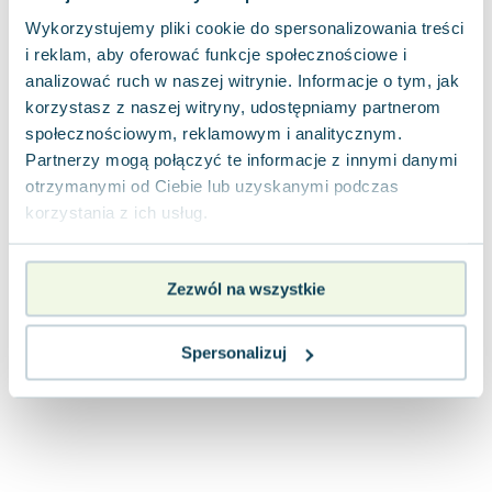
Joseph Murphy
Wykorzystujemy pliki cookie do spersonalizowania treści
Jan Sztaudynger
i reklam, aby oferować funkcje społecznościowe i
Aleksander Puszkin
analizować ruch w naszej witrynie. Informacje o tym, jak
Oscar Wilde
korzystasz z naszej witryny, udostępniamy partnerom
Małgorzata Ohme
społecznościowym, reklamowym i analitycznym.
Maddie Ziegler
Partnerzy mogą połączyć te informacje z innymi danymi
otrzymanymi od Ciebie lub uzyskanymi podczas
Leszek Czarnecki
korzystania z ich usług.
Joanna Racewicz
Maria Seweryn
Janina Zającówna
Zezwól na wszystkie
Eric Helms
Anna Prus (oprac.)
Spersonalizuj
Nela Mała Reporterka
Agnieszka Maciąg
Barbara Wrzesińska
Terry Pratchett
Virginia Woolf