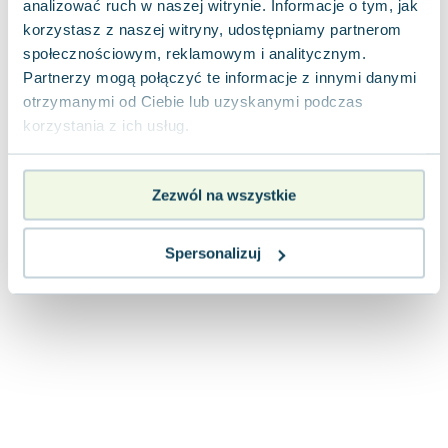
analizować ruch w naszej witrynie. Informacje o tym, jak
Joseph Murphy
korzystasz z naszej witryny, udostępniamy partnerom
Jan Sztaudynger
społecznościowym, reklamowym i analitycznym.
Aleksander Puszkin
Partnerzy mogą połączyć te informacje z innymi danymi
Oscar Wilde
otrzymanymi od Ciebie lub uzyskanymi podczas
Małgorzata Ohme
korzystania z ich usług.
Maddie Ziegler
Leszek Czarnecki
Zezwól na wszystkie
Joanna Racewicz
Maria Seweryn
Janina Zającówna
Spersonalizuj
Eric Helms
Anna Prus (oprac.)
Nela Mała Reporterka
Agnieszka Maciąg
Barbara Wrzesińska
Terry Pratchett
Virginia Woolf