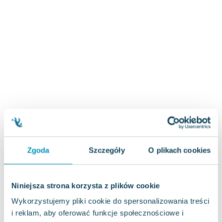
Zygmunt Freud
Agata Passent
Michel Moran
Maciej Orłoś
Jo Nesbo
Katarzyna Miller
Antoine de Saint Exupery
Lew Tołstoj
Mark Twain
Marcin Meller
Paulina Młynarska
Zgoda
Szczegóły
O plikach cookies
ks. Piotr Pawlukiewicz
Jarosław Sokołowski
Piotr Latocha
Niniejsza strona korzysta z plików cookie
Michael Scott
Wykorzystujemy pliki cookie do spersonalizowania treści
Piotr Semka
i reklam, aby oferować funkcje społecznościowe i
Jarosław Iwaszkiewicz