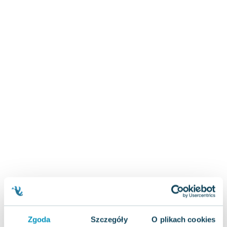
Zygmunt Freud
Agata Passent
Michel Moran
Maciej Orłoś
Jo Nesbo
Katarzyna Miller
Antoine de Saint Exupery
Lew Tołstoj
Mark Twain
Marcin Meller
Paulina Młynarska
ks. Piotr Pawlukiewicz
Jarosław Sokołowski
Piotr Latocha
Michael Scott
Piotr Semka
Zgoda
Szczegóły
O plikach cookies
Jarosław Iwaszkiewicz