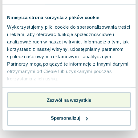
Joseph Murphy
Jan Sztaudynger
Niniejsza strona korzysta z plików cookie
Aleksander Puszkin
Wykorzystujemy pliki cookie do spersonalizowania treści
Oscar Wilde
i reklam, aby oferować funkcje społecznościowe i
Małgorzata Ohme
analizować ruch w naszej witrynie. Informacje o tym, jak
Maddie Ziegler
korzystasz z naszej witryny, udostępniamy partnerom
Leszek Czarnecki
społecznościowym, reklamowym i analitycznym.
Joanna Racewicz
Partnerzy mogą połączyć te informacje z innymi danymi
Maria Seweryn
otrzymanymi od Ciebie lub uzyskanymi podczas
Janina Zającówna
korzystania z ich usług.
Eric Helms
Anna Prus (oprac.)
Zezwól na wszystkie
Nela Mała Reporterka
Agnieszka Maciąg
Barbara Wrzesińska
Spersonalizuj
Terry Pratchett
Virginia Woolf