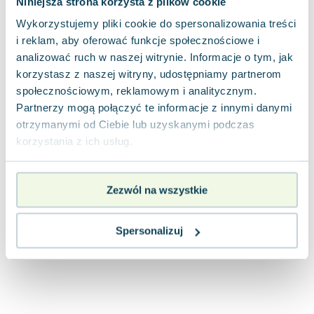
Niniejsza strona korzysta z plików cookie
Joseph Murphy
Wykorzystujemy pliki cookie do spersonalizowania treści
Jan Sztaudynger
i reklam, aby oferować funkcje społecznościowe i
Aleksander Puszkin
analizować ruch w naszej witrynie. Informacje o tym, jak
Oscar Wilde
korzystasz z naszej witryny, udostępniamy partnerom
Małgorzata Ohme
społecznościowym, reklamowym i analitycznym.
Maddie Ziegler
Partnerzy mogą połączyć te informacje z innymi danymi
Leszek Czarnecki
otrzymanymi od Ciebie lub uzyskanymi podczas
Joanna Racewicz
korzystania z ich usług.
Maria Seweryn
Janina Zającówna
Zezwól na wszystkie
Eric Helms
Anna Prus (oprac.)
Nela Mała Reporterka
Spersonalizuj
Agnieszka Maciąg
Barbara Wrzesińska
Terry Pratchett
Virginia Woolf