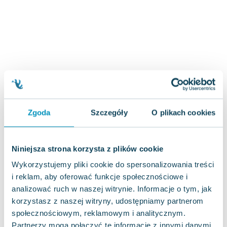
Zygmunt Freud
Agata Passent
Michel Moran
Maciej Orłoś
Jo Nesbo
Katarzyna Miller
Antoine de Saint Exupery
Lew Tołstoj
Zgoda
Szczegóły
O plikach cookies
Mark Twain
Marcin Meller
Paulina Młynarska
Niniejsza strona korzysta z plików cookie
ks. Piotr Pawlukiewicz
Wykorzystujemy pliki cookie do spersonalizowania treści
Jarosław Sokołowski
i reklam, aby oferować funkcje społecznościowe i
Piotr Latocha
analizować ruch w naszej witrynie. Informacje o tym, jak
Michael Scott
korzystasz z naszej witryny, udostępniamy partnerom
Piotr Semka
społecznościowym, reklamowym i analitycznym.
Jarosław Iwaszkiewicz
Partnerzy mogą połączyć te informacje z innymi danymi