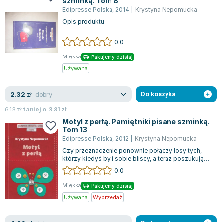
szminką. Tom 8
Edipresse Polska
,
2014
|
Krystyna Nepomucka
Opis produktu
0.0
Miękka
Pakujemy dzisiaj
Używana
dobry
2.32
zł
Do koszyka
6.13
zł
taniej o
3.81
zł
Motyl z perłą. Pamiętniki pisane szminką.
Tom 13
Edipresse Polska
,
2012
|
Krystyna Nepomucka
Czy przeznaczenie ponownie połączy losy tych,
którzy kiedyś byli sobie bliscy, a teraz poszukują
się nawzajem na różnych ścieżkach...
0.0
Miękka
Pakujemy dzisiaj
Używana
Wyprzedaż