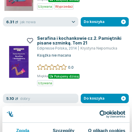
Używana
Wyprzedaż
jak nowa
6.31
zł
Do koszyka
Serafina i kochankowie cz.2. Pamiętniki
pisane szminką. Tom 21
Edipresse Polska
,
2014
|
Krystyna Nepomucka
Książka nie macana
0.0
Miękka
Pakujemy dzisiaj
Używana
dobry
5.10
zł
Do koszyka
6.14
zł
taniej o
1.04
zł
Oczekiwanie
Akapit Press
,
2008
|
Krystyna Nepomucka
Zgoda
Szczegóły
O plikach cookies
Książka "Oczekiwanie" to najnowszy zbiór