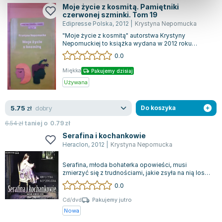
Moje życie z kosmitą. Pamiętniki
czerwonej szminki. Tom 19
Edipresse Polska
,
2012
|
Krystyna Nepomucka
"Moje życie z kosmitą" autorstwa Krystyny
Nepomuckiej to książka wydana w 2012 roku
nakładem wydawnictwa Edipresse Książki. Jest t...
0.0
Miękka
Pakujemy dzisiaj
Używana
dobry
5.75
zł
Do koszyka
6.54
zł
taniej o
0.79
zł
Serafina i kochankowie
Heraclon
,
2012
|
Krystyna Nepomucka
Serafina, młoda bohaterka opowieści, musi
zmierzyć się z trudnościami, jakie zsyła na nią los
po utracie rodzinnego domu. Opiekę n...
0.0
Cd/dvd
Pakujemy jutro
Nowa