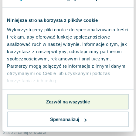
opowiadań Krystyny Nepomuckiej, autorki, której
twórczość zyskała uznanie zarówno w Polsc...
0.0
Niniejsza strona korzysta z plików cookie
Miękka
Pakujemy dzisiaj
Używana
Wyprzedaż
Wykorzystujemy pliki cookie do spersonalizowania treści
i reklam, aby oferować funkcje społecznościowe i
analizować ruch w naszej witrynie. Informacje o tym, jak
dobry
5.62
zł
Do koszyka
korzystasz z naszej witryny, udostępniamy partnerom
21.29
zł
taniej o
15.67
zł
społecznościowym, reklamowym i analitycznym.
Floryda story
Partnerzy mogą połączyć te informacje z innymi danymi
Akapit Press
,
2009
|
Krystyna Nepomucka
otrzymanymi od Ciebie lub uzyskanymi podczas
Szanowny Czytelniku, Przedstawiamy Ci kolejną
korzystania z ich usług.
książkę autorstwa szanowanej pisarki Krystyny
Nepomuckiej. "Floryda Story" to tragik...
0.0
Miękka
Pakujemy dzisiaj
Zezwól na wszystkie
Używana
Wyprzedaż
Spersonalizuj
dobry
7.57
zł
Do koszyka
24.90
zł
taniej o
17.33
zł