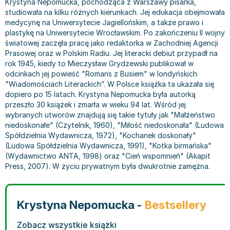
Krystyna Nepomucka, pochodząca z Warszawy pisarka,
Bajki wiersze
Książki: finanse, księgowość, bankowość
Książki: pamiętniki, dzienniki i listy
Liceum i technikum
Książki o sportowcach
Julian Tuwim
studiowała na kilku różnych kierunkach. Jej edukacja obejmowała
medycynę na Uniwersytecie Jagiellońskim, a także prawo i
Do kolorowania i naklejania
Książki o gospodarce
Wywiady, wspomnienia - książki
Podręczniki do 1 klasy liceum i technikum
Książki: Turystyka i podróże
Bracia Grimm
plastykę na Uniwersytecie Wrocławskim. Po zakończeniu II wojny
Kontrastowe obrazki
Inne
Komiksy
Podręczniki do 2 klasy liceum i technikum
Albumy krajoznawcze
Stephen King
światowej zaczęła pracę jako redaktorka w Zachodniej Agencji
Kreatywne / Aktywizujące
Książki o marketingu
Komiksy dla dorosłych
Podręczniki do 3 klasy liceum i technikum
Albumy krajoznawcze - Polska
Tanya Valko
Prasowej oraz w Polskim Radiu. Jej literacki debiut przypadł na
Poznawanie świata
Książki o zarządzaniu
Komiksy dla dzieci
Podręczniki do klasy 4 liceum i technikum
Albumy krajoznawcze - Świat
Lauren Kate
rok 1945, kiedy to Mieczysław Grydzewski publikował w
odcinkach jej powieść "Romans z Busiem" w londyńskich
Podręczniki szkolne
Historia - książki
Komiksy dla młodzieży
Podręczniki do szkoły zawodowej
Atlasy
Jan Brzechwa
"Wiadomościach Literackich”. W Polsce książka ta ukazała się
Edukacja przedszkolna
Archeologia - książki
Komiksy obcojęzyczne
Podręczniki do 1 klasy szkoły zawodowej
Atlasy - Polska
E. L. James
dopiero po 15 latach. Krystyna Nepomucka była autorką
Liceum, Technikum
Historia Polski - książki
Fantastyka, horror - książki
Podręczniki do 2 klasy szkoły zawodowej
Atlasy - świat
Virginia C. Andrews
przeszło 30 książek i zmarła w wieku 94 lat. Wśród jej
wybranych utworów znajdują się takie tytuły jak "Małżeństwo
Szkoła podstawowa
Historia świata - książki
Książki fantasy
Podręczniki do 3 klasy szkoły zawodowej
Globusy
Waldemar Łysiak
niedoskonałe" (Czytelnik, 1960), "Miłość niedoskonała" (Ludowa
Szkoły wyższe
II Wojna Światowa - książki
Książki horrory
Książki dla dzieci
Mapy
Monika Szwaja
Spółdzielnia Wydawnicza, 1972), "Kochanek doskonały"
Szkoła zawodowa
Książki militarne
Science Fiction - książki
Książki dla dzieci do 2 lat
Mapy - Polska
Camilla Läckberg
(Ludowa Spółdzielnia Wydawnicza, 1991), "Kotka birmańska"
(Wydawnictwo ANTA, 1998) oraz "Cień wspomnień" (Akapit
Książki: Prawo
Książki kryminały
Książki: bajki dla dzieci do 2 lat
Mapy - Świat
Jan Kochanowski
Press, 2007). W życiu prywatnym była dwukrotnie zamężna.
Inne
Książki z poezją, aforyzmami i dramaty
Do kąpieli i zabawy
Przewodniki turystyczne
Henning Mankell
Książki: Prawo administracyjne
Książki dramaty
Kolorowanki i książki do naklejania do 2 lat
Przewodniki turystyczne - Polska
Beata Pawlikowska
Książki: Prawo cywilne
Książki humorystyczne i aforyzmy
Książki grające, z puzzlami i magnesami do 2 lat
Przewodniki turystyczne - Świat
L.J. Smith
Krystyna Nepomucka -
Bestsellery
Książki: Prawo finansowe
Tomiki poezji
Obrazki kontrastowe dla niemowląt
Książki: Zdrowie, rodzina, związki
Diana Palmer
Książki: Prawo karne
Książki o sztuce
Poznawanie świata dla dzieci do 2 lat - książki
Książki: Rodzina, związki
Bear Grylls
Zobacz wszystkie książki