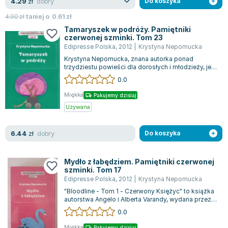
dobry
4.29
zł
Do koszyka
4.90
zł
taniej o
0.61
zł
Tamaryszek w podróży. Pamiętniki
czerwonej szminki. Tom 23
Edipresse Polska
,
2012
|
Krystyna Nepomucka
Krystyna Nepomucka, znana autorka ponad
trzydziestu powieści dla dorosłych i młodzieży, jest
postacią niezwykłą. W swojej edukacyj...
0.0
Miękka
Pakujemy dzisiaj
Używana
dobry
6.44
zł
Do koszyka
Mydło z łabędziem. Pamiętniki czerwonej
szminki. Tom 17
Edipresse Polska
,
2012
|
Krystyna Nepomucka
"Bloodline - Tom 1 - Czerwony Księżyc" to książka
autorstwa Angelo i Alberta Varandy, wydana przez
Motopol - Twój Komiks Sp. z o.o...
0.0
Miękka
Pakujemy dzisiaj