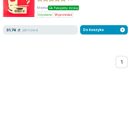
Miękka
Pakujemy dzisiaj
Używana
Wyprzedaż
jak nowa
31.74
zł
Do koszyka