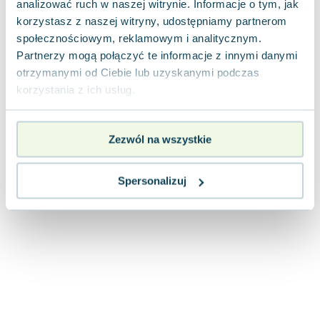
analizować ruch w naszej witrynie. Informacje o tym, jak
Joseph Murphy
korzystasz z naszej witryny, udostępniamy partnerom
Jan Sztaudynger
społecznościowym, reklamowym i analitycznym.
Aleksander Puszkin
Partnerzy mogą połączyć te informacje z innymi danymi
Oscar Wilde
otrzymanymi od Ciebie lub uzyskanymi podczas
Małgorzata Ohme
korzystania z ich usług.
Maddie Ziegler
Leszek Czarnecki
Zezwól na wszystkie
Joanna Racewicz
Maria Seweryn
Janina Zającówna
Spersonalizuj
Eric Helms
Anna Prus (oprac.)
Nela Mała Reporterka
Agnieszka Maciąg
Barbara Wrzesińska
Terry Pratchett
Virginia Woolf