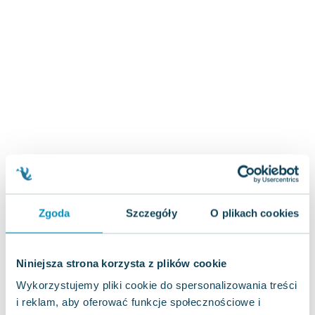
Zygmunt Freud
Agata Passent
Michel Moran
Maciej Orłoś
Jo Nesbo
Katarzyna Miller
Antoine de Saint Exupery
Lew Tołstoj
Mark Twain
Marcin Meller
Paulina Młynarska
Zgoda
Szczegóły
O plikach cookies
ks. Piotr Pawlukiewicz
Jarosław Sokołowski
Piotr Latocha
Niniejsza strona korzysta z plików cookie
Michael Scott
Wykorzystujemy pliki cookie do spersonalizowania treści
Piotr Semka
i reklam, aby oferować funkcje społecznościowe i
Jarosław Iwaszkiewicz