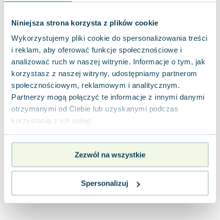
Joseph Murphy
Jan Sztaudynger
Niniejsza strona korzysta z plików cookie
Aleksander Puszkin
Wykorzystujemy pliki cookie do spersonalizowania treści
Oscar Wilde
i reklam, aby oferować funkcje społecznościowe i
Małgorzata Ohme
analizować ruch w naszej witrynie. Informacje o tym, jak
Maddie Ziegler
korzystasz z naszej witryny, udostępniamy partnerom
Leszek Czarnecki
społecznościowym, reklamowym i analitycznym.
Joanna Racewicz
Partnerzy mogą połączyć te informacje z innymi danymi
otrzymanymi od Ciebie lub uzyskanymi podczas
Maria Seweryn
korzystania z ich usług.
Janina Zającówna
Eric Helms
Anna Prus (oprac.)
Zezwól na wszystkie
Nela Mała Reporterka
Agnieszka Maciąg
Spersonalizuj
Barbara Wrzesińska
Terry Pratchett
Virginia Woolf