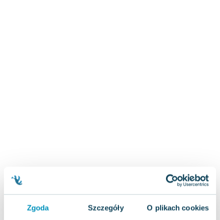
Zygmunt Freud
Agata Passent
Michel Moran
Maciej Orłoś
Jo Nesbo
Katarzyna Miller
Antoine de Saint Exupery
Lew Tołstoj
Mark Twain
Marcin Meller
Paulina Młynarska
ks. Piotr Pawlukiewicz
Jarosław Sokołowski
Piotr Latocha
Michael Scott
Piotr Semka
Zgoda
Szczegóły
O plikach cookies
Jarosław Iwaszkiewicz