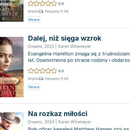
0.0
Pakujemy 11.08
Miękka
Nowa
Dalej, niż sięga wzrok
Dreams
,
2023
|
Karen Witemeyer
Evangeline Hamilton zmaga się z trudnościam
lat. Osamotniona po stracie rodziny i obdar
różnyc...
0.0
Pakujemy 11.08
Miękka
Nowa
Na rozkaz miłości
Dreams
,
2024
|
Karen Witemeyer
Były oficer kawalerii Matthew Hanger stoi na