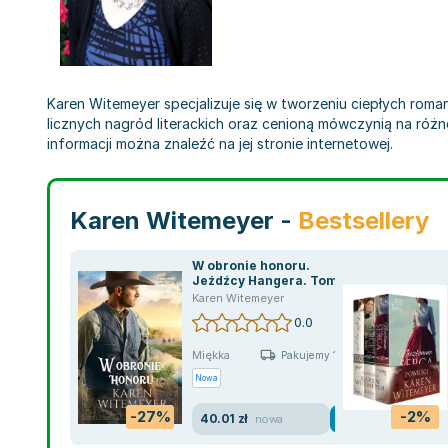
Karen Witemeyer specjalizuje się w tworzeniu ciepłych rom
licznych nagród literackich oraz cenioną mówczynią na różne
informacji można znaleźć na jej stronie internetowej.
Karen Witemeyer -
Bestsellery
W obronie honoru.
Jeźdźcy Hangera. Tom 3
Karen Witemeyer
0.0
Miękka
Pakujemy 11.08
Nowa
-27%
-2%
40.01 zł
nowa