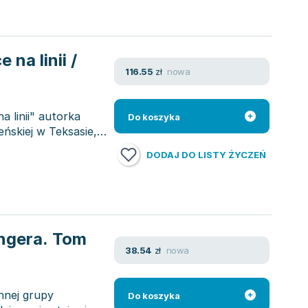
 na linii /
nowa
116.55
zł
 linii" autorka
Do koszyka
eńskiej w Teksasie,
DODAJ DO LISTY ŻYCZEŃ
ngera. Tom
nowa
38.54
zł
nnej grupy
Do koszyka