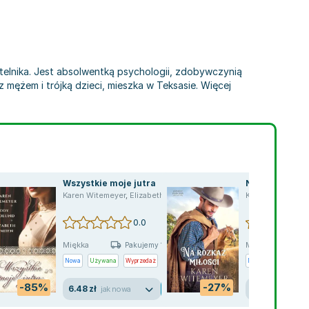
telnika. Jest absolwentką psychologii, zdobywczynią
 mężem i trójką dzieci, mieszka w Teksasie. Więcej
Wszystkie moje jutra
Na rozkaz mił
Karen Witemeyer
,
Elizabeth Camden
,
Jody Hedlund
Karen Witemeyer
,
opracowanie
0.0
Miękka
Miękka
Pakujemy 10.08
P
Nowa
Używana
Wyprzedaż
Nowa
-85%
-27%
6.48 zł
38.54 zł
jak nowa
nowa