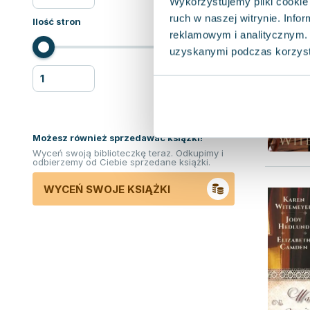
Wykorzystujemy pliki cookie 
ruch w naszej witrynie. Inf
Ilość stron
reklamowym i analitycznym. 
uzyskanymi podczas korzysta
Możesz również sprzedawać ksiązki!
Wyceń swoją biblioteczkę teraz. Odkupimy i
odbierzemy od Ciebie sprzedane książki.
WYCEŃ SWOJE KSIĄŻKI