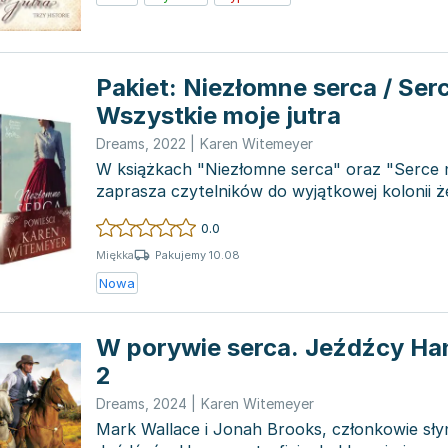
Pakiet: Niezłomne serca / Serce
Wszystkie moje jutra
Dreams
,
2022
|
Karen Witemeyer
W książkach "Niezłomne serca" oraz "Serce na
zaprasza czytelników do wyjątkowej kolonii ż
będące...
0.0
Pakujemy 10.08
Miękka
Nowa
W porywie serca. Jeźdźcy Ha
2
Dreams
,
2024
|
Karen Witemeyer
Mark Wallace i Jonah Brooks, członkowie sły