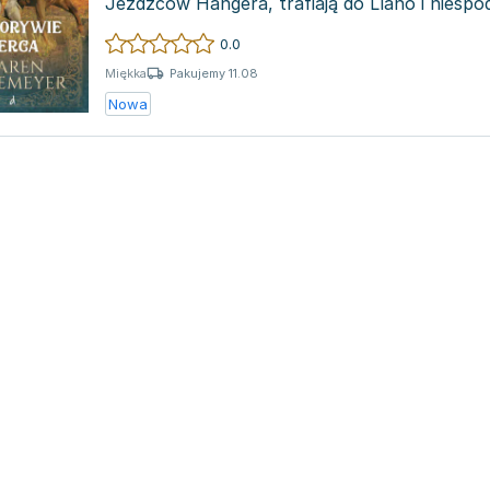
Jeźdźców Hangera, trafiają do Llano i niespod
świadkami na...
0.0
Pakujemy 11.08
Miękka
Nowa