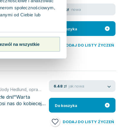
ołecznościowe i analizować
artnerom społecznościowym,
nowa
35.70
zł
anymi od Ciebie lub
obiecej kolonii
j prześladowca zna
Do koszyka
ezwól na wszystkie
DODAJ DO LISTY ŻYCZEŃ
jak nowa
6.48
zł
Jody Hedlund
,
opracowanie zbiorowe
złe dni!"Warta
si nas do kobiecej
Do koszyka
DODAJ DO LISTY ŻYCZEŃ