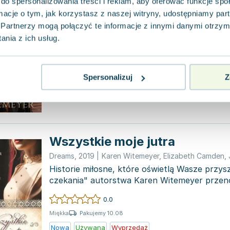
do spersonalizowania treści i reklam, aby oferować funkcje sp
Serce na linii
ormacje o tym, jak korzystasz z naszej witryny, udostępniamy p
Dreams
,
2021
|
Karen Witemeyer
Partnerzy mogą połączyć te informacje z innymi danymi otrzym
Grace Mallory znalazła spokojną przystań w k
nia z ich usług.
Harper's Station. Jednak gdy odkrywa, że je
miejsce...
0.0
Spersonalizuj
Z
Pakujemy 11.08
Miękka
Nowa
Wszystkie moje jutra
Dreams
,
2019
|
Karen Witemeyer
,
Elizabeth Camden
,
Historie miłosne, które oświetlą Wasze przys
czekania" autorstwa Karen Witemeyer przeno
kolonii w...
0.0
Pakujemy 10.08
Miękka
Nowa
Używana
Wyprzedaż