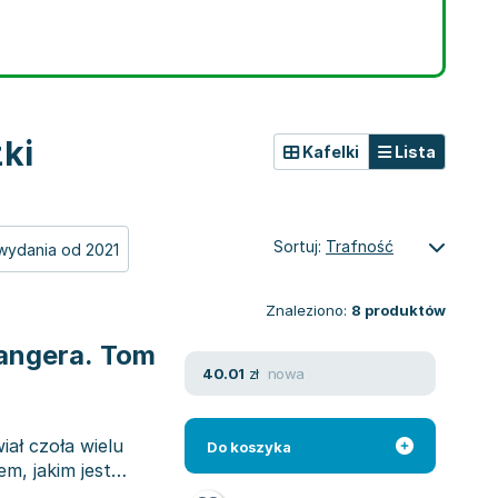
ki
Kafelki
Lista
Sortuj:
Trafność
wydania od 2021
Znaleziono:
8
produktów
angera. Tom
nowa
40.01
zł
ał czoła wielu
Do koszyka
m, jakim jest