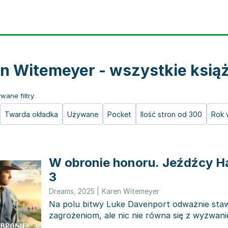
n Witemeyer - wszystkie książ
wane filtry
Twarda okładka
Używane
Pocket
Ilość stron od 300
Rok 
W obronie honoru. Jeźdźcy H
3
Dreams
,
2025
|
Karen Witemeyer
Na polu bitwy Luke Davenport odważnie stawi
zagrożeniom, ale nic nie równa się z wyzwanie
miłość. Dotąd...