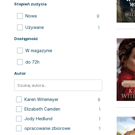
Stopień zużycia
8
Nowa
1
Używane
Dostępność
W magazynie
do 72h
Autor
8
Karen Witemeyer
1
Elizabeth Camden
1
Jody Hedlund
1
opracowanie zbiorowe