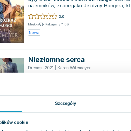
najemników, znanej jako Jeźdźcy Hangera, kt
w Teksasie...
0.0
Pakujemy 11.08
Miękka
Nowa
Niezłomne serca
Dreams
,
2021
|
Karen Witemeyer
Emma Chandler od zawsze była przekonana, że
wymaga męskiego wsparcia, co było zasługą
jej pełne...
0.0
Pakujemy 11.08
Miękka
Szczegóły
Nowa
 plików cookie