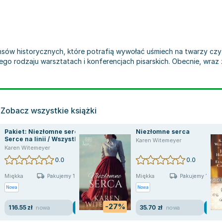
ansów historycznych, które potrafią wywołać uśmiech na twarzy czy
go rodzaju warsztatach i konferencjach pisarskich. Obecnie, wraz z
Zobacz wszystkie książki
Pakiet: Niezłomne serca /
Niezłomne serca
Serce na linii / Wszystkie
Karen Witemeyer
moje jutra
Karen Witemeyer
0.0
0.0
Miękka
Miękka
Pakujemy 10.08
Pakujemy 11.08
Nowa
Nowa
-27%
116.55 zł
35.70 zł
nowa
nowa