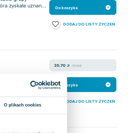
óra zyskała uznanie
Do koszyka
DODAJ DO LISTY ŻYCZEŃ
nowa
35.70
zł
 kobieca siła nie
 wychowania przez
Do koszyka
DODAJ DO LISTY ŻYCZEŃ
O plikach cookies