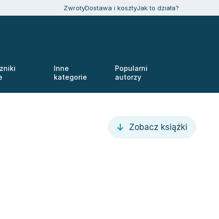
Zwroty
Dostawa i koszty
Jak to działa?
zniki
Inne
Popularni
e
kategorie
autorzy
Zobacz książki