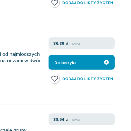
DODAJ DO LISTY ŻYCZEŃ
nowa
36.36
zł
i od najmłodszych
zona oczami w dwóch
Do koszyka
DODAJ DO LISTY ŻYCZEŃ
nowa
38.54
zł
 czele grupy