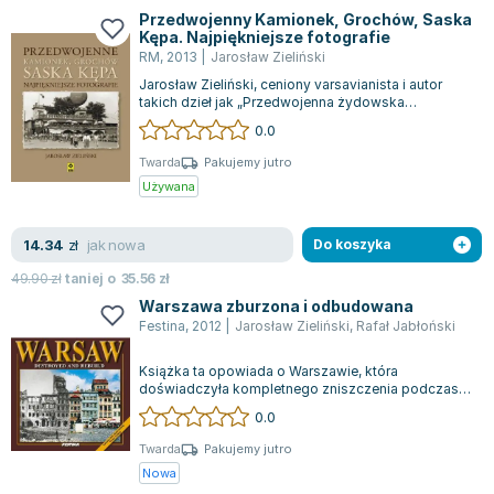
Przedwojenny Kamionek, Grochów, Saska
Kępa. Najpiękniejsze fotografie
RM
,
2013
|
Jarosław Zieliński
Jarosław Zieliński, ceniony varsavianista i autor
takich dzieł jak „Przedwojenna żydowska
Warszawa” oraz „Przedwojenne śródmieście...
0.0
Twarda
Pakujemy jutro
Używana
jak nowa
14.34
zł
Do koszyka
49.90
zł
taniej o
35.56
zł
Warszawa zburzona i odbudowana
Festina
,
2012
|
Jarosław Zieliński
,
Rafał Jabłoński
Książka ta opowiada o Warszawie, która
doświadczyła kompletnego zniszczenia podczas II
wojny światowej, a następnie została odbudo...
0.0
Twarda
Pakujemy jutro
Nowa