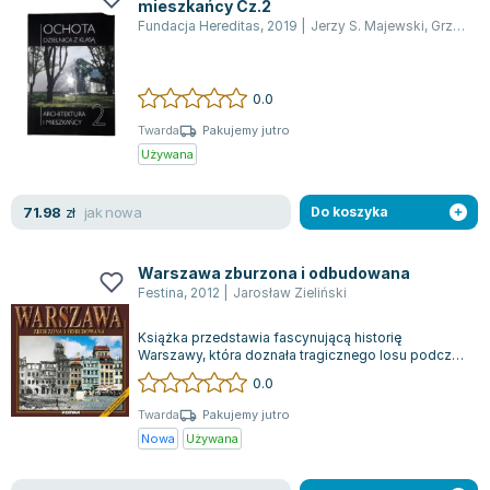
mieszkańcy Cz.2
Zygmunt Freud
Fundacja Hereditas
,
2019
|
Jerzy S. Majewski
,
Grzegorz Mika
Agata Passent
Michel Moran
0.0
Maciej Orłoś
Twarda
Pakujemy jutro
Jo Nesbo
Używana
Katarzyna Miller
Antoine de Saint Exupery
jak nowa
71.98
zł
Do koszyka
Lew Tołstoj
Mark Twain
Warszawa zburzona i odbudowana
Marcin Meller
Festina
,
2012
|
Jarosław Zieliński
Paulina Młynarska
ks. Piotr Pawlukiewicz
Książka przedstawia fascynującą historię
Warszawy, która doznała tragicznego losu podczas
Jarosław Sokołowski
II wojny światowej, a następnie została...
0.0
Piotr Latocha
Twarda
Pakujemy jutro
Michael Scott
Nowa
Używana
Piotr Semka
Jarosław Iwaszkiewicz