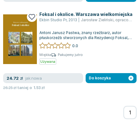
Foksal i okolice. Warszawa wielkomiejska
Ekbin Studio Pr
,
2013
|
Jarosław Zieliński
,
opracowanie zbiorowe
Antoni Janusz Pastwa, znany rzeźbiarz, autor
płaskorzeźb stworzonych dla Rezydencji Foksal,
ma nadzieję, że architekci i inwestorz...
0.0
Miękka
Pakujemy jutro
Używana
jak nowa
24.72
zł
Do koszyka
26.25
zł
taniej o
1.53
zł