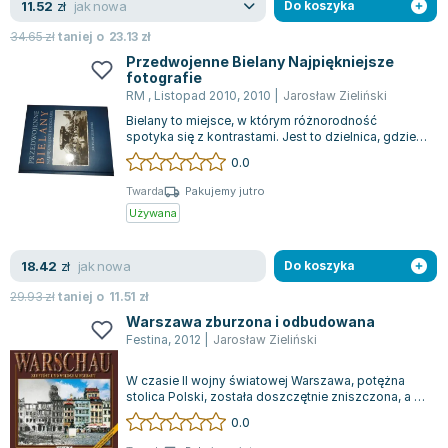
jak nowa
11.52
zł
Do koszyka
Joseph Murphy
34.65
zł
taniej o
23.13
zł
Jan Sztaudynger
Przedwojenne Bielany Najpiękniejsze
Aleksander Puszkin
fotografie
Oscar Wilde
RM , Listopad 2010
,
2010
|
Jarosław Zieliński
Małgorzata Ohme
Bielany to miejsce, w którym różnorodność
spotyka się z kontrastami. Jest to dzielnica, gdzie
Maddie Ziegler
przeszłość przeplata się z nowoczesn...
0.0
Leszek Czarnecki
Twarda
Pakujemy jutro
Joanna Racewicz
Używana
Maria Seweryn
Janina Zającówna
jak nowa
18.42
zł
Do koszyka
Eric Helms
29.93
zł
taniej o
11.51
zł
Anna Prus (oprac.)
Warszawa zburzona i odbudowana
Nela Mała Reporterka
Festina
,
2012
|
Jarosław Zieliński
Agnieszka Maciąg
Barbara Wrzesińska
W czasie II wojny światowej Warszawa, potężna
stolica Polski, została doszczętnie zniszczona, a jej
Terry Pratchett
odbudowa stała się symbolem ni...
0.0
Virginia Woolf