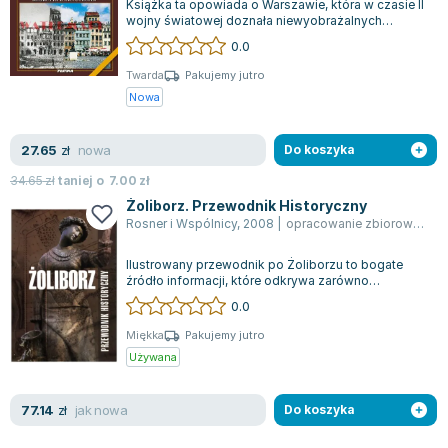
Książka ta opowiada o Warszawie, która w czasie II
wojny światowej doznała niewyobrażalnych
zniszczeń, ale podjęła się heroicznego...
0.0
Twarda
Pakujemy jutro
Nowa
nowa
27.65
zł
Do koszyka
34.65
zł
taniej o
7.00
zł
Żoliborz. Przewodnik Historyczny
Rosner i Wspólnicy
,
2008
|
opracowanie zbiorowe
,
Jar
Ilustrowany przewodnik po Żoliborzu to bogate
źródło informacji, które odkrywa zarówno
historyczne, jak i współczesne aspekty tej...
0.0
Miękka
Pakujemy jutro
Używana
jak nowa
77.14
zł
Do koszyka