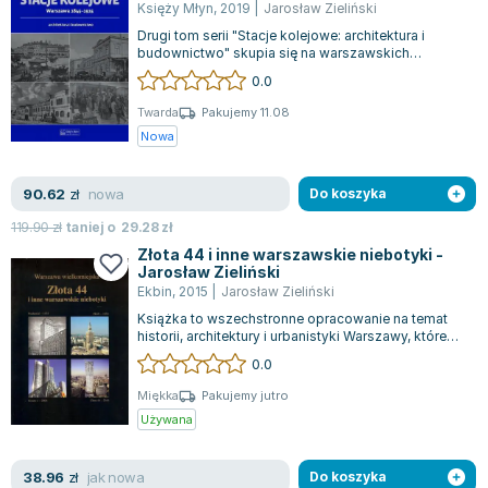
Księży Młyn
,
2019
|
Jarosław Zieliński
Drugi tom serii "Stacje kolejowe: architektura i
budownictwo" skupia się na warszawskich
stacjach z czasów zaboru rosyjskiego. W t...
0.0
Twarda
Pakujemy 11.08
Nowa
nowa
90.62
zł
Do koszyka
119.90
zł
taniej o
29.28
zł
Złota 44 i inne warszawskie niebotyki -
Jarosław Zieliński
Ekbin
,
2015
|
Jarosław Zieliński
Książka to wszechstronne opracowanie na temat
historii, architektury i urbanistyki Warszawy, które
wypełnia istotną lukę w literat...
0.0
Miękka
Pakujemy jutro
Używana
jak nowa
38.96
zł
Do koszyka