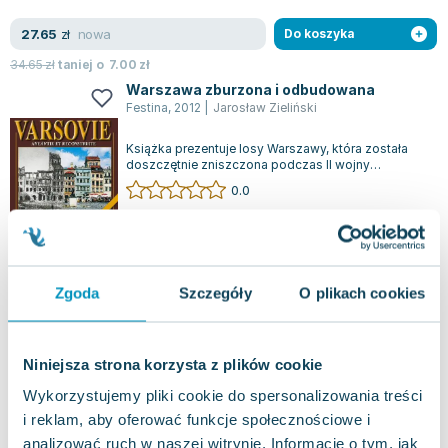
nowa
27.65
zł
Do koszyka
34.65
zł
taniej o
7.00
zł
Warszawa zburzona i odbudowana
Festina
,
2012
|
Jarosław Zieliński
Książka prezentuje losy Warszawy, która została
doszczętnie zniszczona podczas II wojny
światowej, a następnie podniosła się z rui...
0.0
Twarda
Pakujemy jutro
Nowa
Zgoda
Szczegóły
O plikach cookies
nowa
27.65
zł
Do koszyka
37.44
zł
taniej o
9.79
zł
Pałac Kultury i Nauki
Niniejsza strona korzysta z plików cookie
Księży Młyn
,
2012
|
Jarosław Zieliński
Wykorzystujemy pliki cookie do spersonalizowania treści
Pałac Kultury i Nauki, wzniesiony w 1955 roku,
i reklam, aby oferować funkcje społecznościowe i
niezmiennie pozostaje najwyższym budynkiem w
Polsce i jednym z najwyższych w Europi...
analizować ruch w naszej witrynie. Informacje o tym, jak