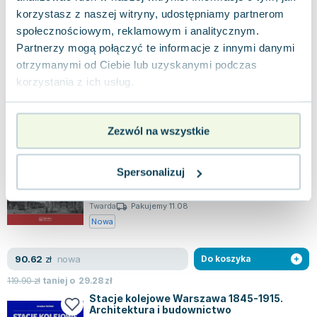
0.0
korzystasz z naszej witryny, udostępniamy partnerom
Twarda
Pakujemy 11.08
społecznościowym, reklamowym i analitycznym.
Nowa
Partnerzy mogą połączyć te informacje z innymi danymi
otrzymanymi od Ciebie lub uzyskanymi podczas
nowa
45.27
zł
Do koszyka
korzystania z ich usług.
59.90
zł
taniej o
14.63
zł
Stacje kolejowe. Świat, Europa i Królestwo
Polskie 1830-1915. Architektura i
Zezwól na wszystkie
budownictwo
Księży Młyn
,
2019
|
Jarosław Zieliński
"Stacje kolejowe – architektura i budownictwo" to
bogato ilustrowana seria poświęcona różnorodnym
Spersonalizuj
konstrukcjom związanym z infrast...
0.0
Twarda
Pakujemy 11.08
Nowa
nowa
90.62
zł
Do koszyka
119.90
zł
taniej o
29.28
zł
Stacje kolejowe Warszawa 1845-1915.
Architektura i budownictwo