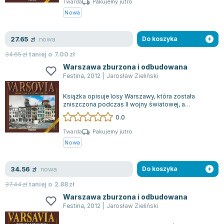
Twarda
Pakujemy jutro
Lorraine Warren
Nowa
Ajahn Brahm
Lucinda Riley
nowa
27.65
zł
Do koszyka
Jacek Walkiewicz
34.65
zł
taniej o
7.00
zł
Warszawa zburzona i odbudowana
Festina
,
2012
|
Jarosław Zieliński
Książka opisuje losy Warszawy, która została
zniszczona podczas II wojny światowej, a
następnie uratowana z gruzów. W roku 1944, s...
0.0
Twarda
Pakujemy jutro
Nowa
nowa
34.56
zł
Do koszyka
37.44
zł
taniej o
2.88
zł
Warszawa zburzona i odbudowana
Festina
,
2012
|
Jarosław Zieliński