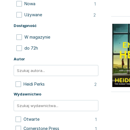
1
Nowa
2
Używane
Dostępność
W magazynie
do 72h
Autor
2
Heidi Perks
Wydawnictwo
1
Otwarte
1
Cornerstone Press