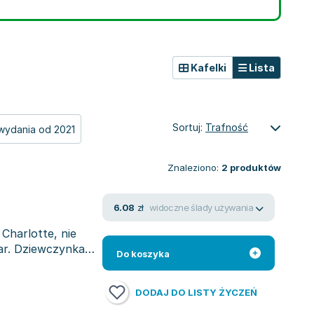
Kafelki
Lista
Sortuj:
Trafność
wydania od 2021
Znaleziono:
2
produktów
widoczne ślady używania
6.08
zł
Charlotte, nie
mar. Dziewczynka
Do koszyka
DODAJ DO LISTY ŻYCZEŃ