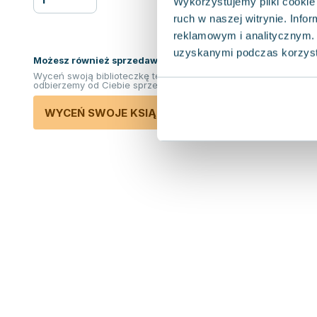
Wykorzystujemy pliki cookie 
ruch w naszej witrynie. Inf
reklamowym i analitycznym. 
uzyskanymi podczas korzysta
Możesz również sprzedawać ksiązki!
Wyceń swoją biblioteczkę teraz. Odkupimy i
odbierzemy od Ciebie sprzedane książki.
WYCEŃ SWOJE KSIĄŻKI