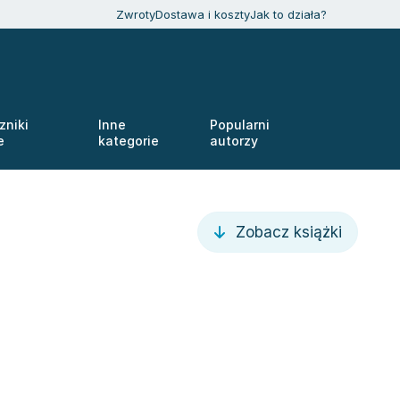
Zwroty
Dostawa i koszty
Jak to działa?
zniki
Inne
Popularni
e
kategorie
autorzy
Zobacz książki