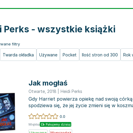
i Perks - wszystkie książki
wane filtry
Twarda okładka
Używane
Pocket
Ilość stron od 300
Rok 
Jak mogłaś
Otwarte
,
2018
|
Heidi Perks
Gdy Harriet powierza opiekę nad swoją córką 
spodziewa się, że jej życie zmieni się w kosz
znika bez...
0.0
Miękka
Pakujemy dzisiaj
Używana
Wyprzedaż