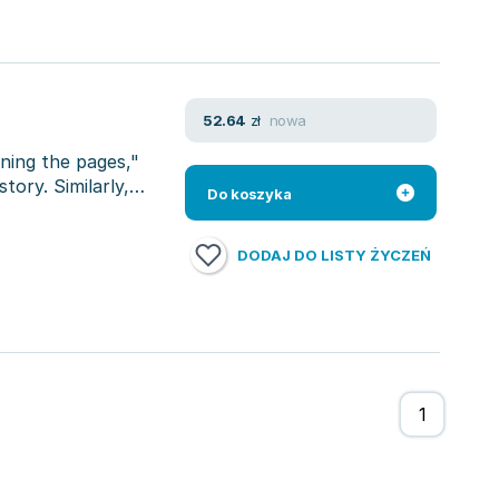
nowa
52.64
zł
ning the pages,"
tory. Similarly,
Do koszyka
DODAJ DO LISTY ŻYCZEŃ