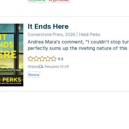
It Ends Here
Cornerstone Press
,
2026
|
Heidi Perks
Andrea Mara's comment, "I couldn't stop tur
perfectly sums up the riveting nature of this s
Lucy C...
0.0
Pakujemy 10.08
Miękka
Nowa