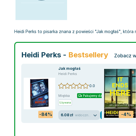
Heidi Perks to pisarka znana z powieści "Jak mogłaś", która 
Heidi Perks -
Bestsellery
Zobacz w
Jak mogłaś
Heidi Perks
0.0
Miękka
Pakujemy dzisiaj
Używana
-84%
-4%
6.08 zł
widoczne ślady używania