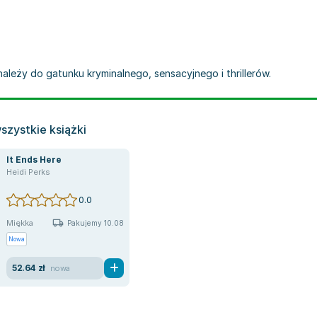
należy do gatunku kryminalnego, sensacyjnego i thrillerów.
szystkie książki
It Ends Here
Heidi Perks
0.0
Miękka
Pakujemy 10.08
Nowa
52.64 zł
nowa