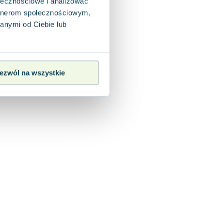
ołecznościowe i analizować
artnerom społecznościowym,
anymi od Ciebie lub
ezwól na wszystkie