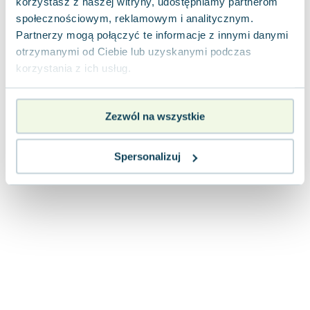
korzystasz z naszej witryny, udostępniamy partnerom
Joseph Murphy
społecznościowym, reklamowym i analitycznym.
Jan Sztaudynger
Partnerzy mogą połączyć te informacje z innymi danymi
Aleksander Puszkin
otrzymanymi od Ciebie lub uzyskanymi podczas
Oscar Wilde
korzystania z ich usług.
Małgorzata Ohme
Maddie Ziegler
Zezwól na wszystkie
Leszek Czarnecki
Joanna Racewicz
Maria Seweryn
Spersonalizuj
Janina Zającówna
Eric Helms
Anna Prus (oprac.)
Nela Mała Reporterka
Agnieszka Maciąg
Barbara Wrzesińska
Terry Pratchett
Virginia Woolf