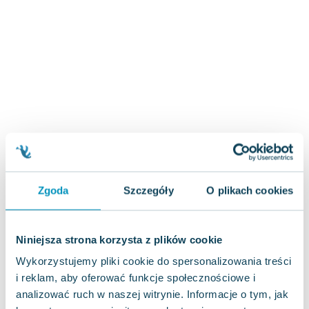
Zygmunt Freud
Agata Passent
Michel Moran
Maciej Orłoś
Jo Nesbo
Katarzyna Miller
Antoine de Saint Exupery
Lew Tołstoj
Mark Twain
Marcin Meller
Zgoda
Szczegóły
O plikach cookies
Paulina Młynarska
ks. Piotr Pawlukiewicz
Jarosław Sokołowski
Niniejsza strona korzysta z plików cookie
Piotr Latocha
Wykorzystujemy pliki cookie do spersonalizowania treści
Michael Scott
i reklam, aby oferować funkcje społecznościowe i
Piotr Semka
analizować ruch w naszej witrynie. Informacje o tym, jak
Jarosław Iwaszkiewicz