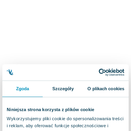
Zygmunt Freud
Agata Passent
Michel Moran
Maciej Orłoś
Jo Nesbo
Katarzyna Miller
Antoine de Saint Exupery
Lew Tołstoj
Mark Twain
Marcin Meller
Paulina Młynarska
Zgoda
Szczegóły
O plikach cookies
ks. Piotr Pawlukiewicz
Jarosław Sokołowski
Piotr Latocha
Niniejsza strona korzysta z plików cookie
Michael Scott
Wykorzystujemy pliki cookie do spersonalizowania treści
Piotr Semka
i reklam, aby oferować funkcje społecznościowe i
Jarosław Iwaszkiewicz