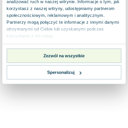
analizować ruch w naszej witrynie. Informacje o tym, jak
Joseph Murphy
korzystasz z naszej witryny, udostępniamy partnerom
Jan Sztaudynger
społecznościowym, reklamowym i analitycznym.
Aleksander Puszkin
Partnerzy mogą połączyć te informacje z innymi danymi
Oscar Wilde
otrzymanymi od Ciebie lub uzyskanymi podczas
Małgorzata Ohme
korzystania z ich usług.
Maddie Ziegler
Leszek Czarnecki
Zezwól na wszystkie
Joanna Racewicz
Maria Seweryn
Janina Zającówna
Spersonalizuj
Eric Helms
Anna Prus (oprac.)
Nela Mała Reporterka
Agnieszka Maciąg
Barbara Wrzesińska
Terry Pratchett
Virginia Woolf