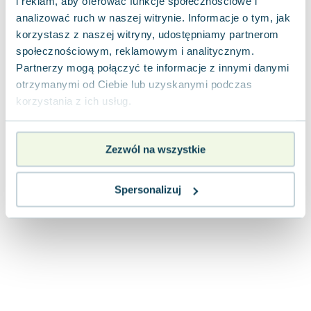
i reklam, aby oferować funkcje społecznościowe i
Joseph Murphy
analizować ruch w naszej witrynie. Informacje o tym, jak
Jan Sztaudynger
korzystasz z naszej witryny, udostępniamy partnerom
Aleksander Puszkin
społecznościowym, reklamowym i analitycznym.
Oscar Wilde
Partnerzy mogą połączyć te informacje z innymi danymi
Małgorzata Ohme
otrzymanymi od Ciebie lub uzyskanymi podczas
Maddie Ziegler
korzystania z ich usług.
Leszek Czarnecki
Joanna Racewicz
Zezwól na wszystkie
Maria Seweryn
Janina Zającówna
Spersonalizuj
Eric Helms
Anna Prus (oprac.)
Nela Mała Reporterka
Agnieszka Maciąg
Barbara Wrzesińska
Terry Pratchett
Virginia Woolf