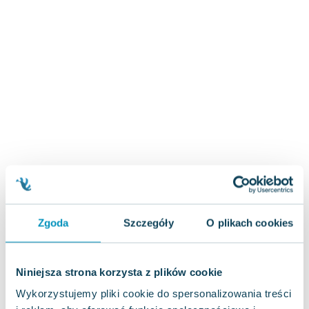
Zygmunt Freud
Agata Passent
Michel Moran
Maciej Orłoś
Jo Nesbo
Katarzyna Miller
Antoine de Saint Exupery
Lew Tołstoj
Mark Twain
Marcin Meller
Paulina Młynarska
ks. Piotr Pawlukiewicz
Zgoda
Szczegóły
O plikach cookies
Jarosław Sokołowski
Piotr Latocha
Michael Scott
Niniejsza strona korzysta z plików cookie
Piotr Semka
Wykorzystujemy pliki cookie do spersonalizowania treści
Jarosław Iwaszkiewicz