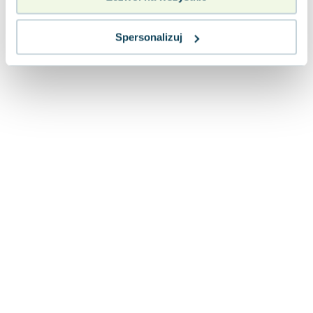
Lorraine Warren
Ajahn Brahm
Spersonalizuj
Lucinda Riley
Jacek Walkiewicz