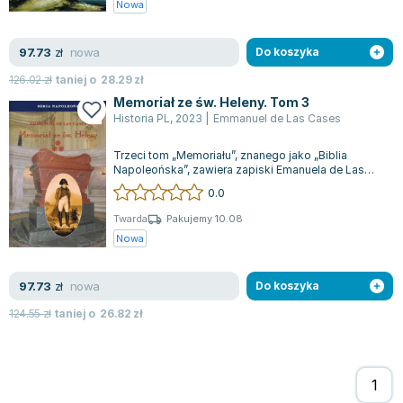
Książki: Psychologia, motywacja
Nauki historyczne - książki
Dan Brown
Nowa
Książki o naukach politycznych dla studentów
Bolesław Prus
Książki do nauk przyrodniczych dla studentów
Clive Cussler
nowa
97.73
zł
Do koszyka
Książki do nauk społecznych dla studentów
Wanda Chotomska
126.02
zł
taniej o
28.29
zł
Książki do nauk ścisłych dla studentów
Józef Ignacy Kraszewski
Memoriał ze św. Heleny. Tom 3
Prawo - książki dla studentów
Clive Staples Lewis
Historia PL
,
2023
|
Emmanuel de Las Cases
Technologia żywności - książki
Martyna Wojciechowska
Trzeci tom „Memoriału”, znanego jako „Biblia
Zarządzanie i marketing - książki
Melissa De la Cruz
Napoleońska”, zawiera zapiski Emanuela de Las
Cases z jego ostatnich miesięcy spędzon...
Nauka języków obcych - książki
Blanka Lipińska
0.0
Podręczniki dla nauczycieli - metodyka
Jaś Kapela
Twarda
Pakujemy 10.08
Repetytoria, testy i materiały pomocnicze
Agatha Christie
Nowa
Witold Gadowski
Jan Pietrzak
nowa
97.73
zł
Do koszyka
Marcin Kowalczyk
124.55
zł
taniej o
26.82
zł
Piotr Zychowicz
Joanna Jabłczyńska
Piotr Kościelny
Jan Piński