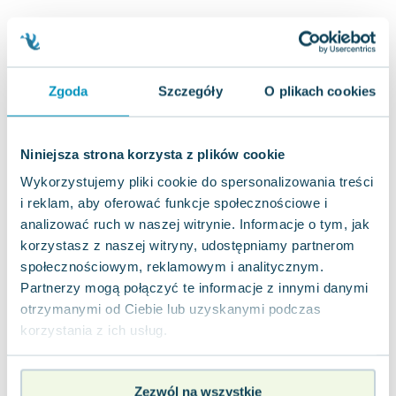
Joseph Murphy
Jan Sztaudynger
Aleksander Puszkin
Oscar Wilde
Zgoda
Szczegóły
O plikach cookies
Małgorzata Ohme
Maddie Ziegler
Leszek Czarnecki
Niniejsza strona korzysta z plików cookie
Joanna Racewicz
Wykorzystujemy pliki cookie do spersonalizowania treści
Maria Seweryn
i reklam, aby oferować funkcje społecznościowe i
Janina Zającówna
analizować ruch w naszej witrynie. Informacje o tym, jak
Eric Helms
korzystasz z naszej witryny, udostępniamy partnerom
Anna Prus (oprac.)
społecznościowym, reklamowym i analitycznym.
Partnerzy mogą połączyć te informacje z innymi danymi
Nela Mała Reporterka
otrzymanymi od Ciebie lub uzyskanymi podczas
Agnieszka Maciąg
korzystania z ich usług.
Barbara Wrzesińska
Terry Pratchett
Virginia Woolf
Zezwól na wszystkie