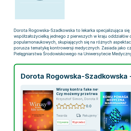
Dorota Rogowska-Szadkowska to lekarka specjalizująca się 
współzałożycielką jednego z pierwszych w kraju oddziałów
popularnonaukowych, skupiających się na różnych aspektach
porusza tematykę kontrowersji medycznych. Zasiada jako c
Pielęgniarstwa Środowiskowego na Uniwersytecie Medyczny
Dorota Rogowska-Szadkowska 
Wirusy kontra fake newsy.
Czy możemy przetrwać
bez medycyny?
Krzysztof Simon
,
Dorota Rogowska-Szadkowska
0.0
Twarda
Pakujemy 10.08
Używana
Wyprzedaż