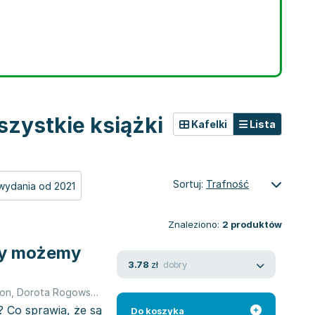
zystkie książki
Kafelki
Lista
Sortuj:
Trafność
wydania od 2021
Znaleziono:
2
produktów
zy możemy
dobry
3.78
zł
mon
,
Dorota Rogowska-Szadkowska
,
Dorota Szadkowska
? Co sprawia, że są
Do koszyka