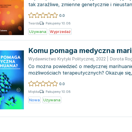
tak zaraźliwe, zmienne genetycznie i nieusta
g...
0.0
Pakujemy 10.08
Twarda
Używana
Wyprzedaż
Komu pomaga medyczna mari
Wydawnictwo Krytyki Politycznej
,
2022
|
Dorota Ro
Co można powiedzieć o medycznej marihuanie 
możliwościach terapeutycznych? Okazuje się,
ta wiedza wcią...
0.0
Pakujemy 10.08
Miękka
Nowa
Używana