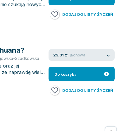
nnie szukają nowych
DODAJ DO LISTY ŻYCZEŃ
huana?
jak nowa
23.01
zł
gowska-Szadkowska
oraz jej
 że naprawdę wiele i
Do koszyka
DODAJ DO LISTY ŻYCZEŃ