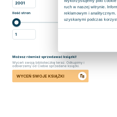
Wykorzystujemy pliki cookie 
ruch w naszej witrynie. Inf
Ilość stron
reklamowym i analitycznym. 
uzyskanymi podczas korzysta
Możesz również sprzedawać ksiązki!
Wyceń swoją biblioteczkę teraz. Odkupimy i
odbierzemy od Ciebie sprzedane książki.
WYCEŃ SWOJE KSIĄŻKI