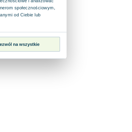
ołecznościowe i analizować
artnerom społecznościowym,
anymi od Ciebie lub
ezwól na wszystkie