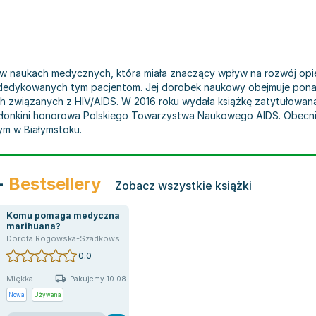
w naukach medycznych, która miała znaczący wpływ na rozwój opie
 dedykowanych tym pacjentom. Jej dorobek naukowy obejmuje ponad 
 związanych z HIV/AIDS. W 2016 roku wydała książkę zatytułowaną "
złonkini honorowa Polskiego Towarzystwa Naukowego AIDS. Obecni
m w Białymstoku.
-
Bestsellery
Zobacz wszystkie książki
Komu pomaga medyczna
marihuana?
,
Dorota Szadkowska
Dorota Rogowska-Szadkowska
0.0
Miękka
Pakujemy 10.08
Nowa
Używana