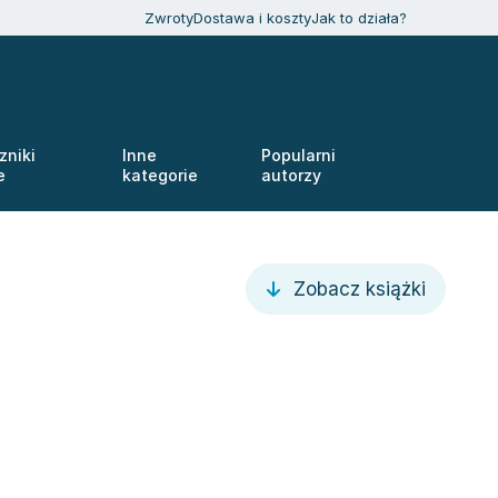
Zwroty
Dostawa i koszty
Jak to działa?
zniki
Inne
Popularni
e
kategorie
autorzy
Zobacz książki