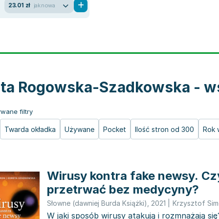
23.01 zł
jak nowa
ta Rogowska-Szadkowska - ws
wane filtry
Twarda okładka
Używane
Pocket
Ilość stron od 300
Rok 
Wirusy kontra fake newsy. C
przetrwać bez medycyny?
Słowne (dawniej Burda Książki)
,
2021
|
Krzysztof Si
W jaki sposób wirusy atakują i rozmnażają się