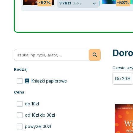
-92%
-58%
3.78 zł
dobry
Doro
Często uży
Rodzaj
Do 20zł
Książki papierowe
Cena
do 10zł
od 10zł do 30zł
powyżej 30zł