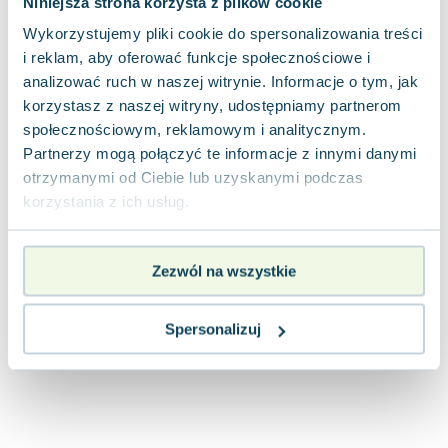
Niniejsza strona korzysta z plików cookie
Joseph Murphy
Wykorzystujemy pliki cookie do spersonalizowania treści
Jan Sztaudynger
i reklam, aby oferować funkcje społecznościowe i
Aleksander Puszkin
analizować ruch w naszej witrynie. Informacje o tym, jak
Oscar Wilde
korzystasz z naszej witryny, udostępniamy partnerom
Małgorzata Ohme
społecznościowym, reklamowym i analitycznym.
Maddie Ziegler
Partnerzy mogą połączyć te informacje z innymi danymi
Leszek Czarnecki
otrzymanymi od Ciebie lub uzyskanymi podczas
Joanna Racewicz
korzystania z ich usług.
Maria Seweryn
Janina Zającówna
Zezwól na wszystkie
Eric Helms
Anna Prus (oprac.)
Nela Mała Reporterka
Spersonalizuj
Agnieszka Maciąg
Barbara Wrzesińska
Terry Pratchett
Virginia Woolf