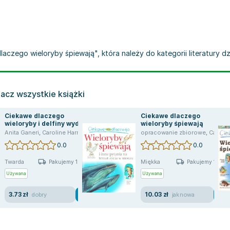
laczego wieloryby śpiewają", która należy do kategorii literatury dz
acz wszystkie książki
Ciekawe dlaczego
Ciekawe dlaczego
wieloryby i delfiny wydają
wieloryby śpiewają
dźwięki i inne pytania na
Anita Ganeri
,
Caroline Harris
opracowanie zbiorowe
,
Caroline Harris
temat życia w morzu
0.0
0.0
Twarda
Miękka
Pakujemy 10.08
Pakujemy 10.08
Używana
Używana
3.73 zł
10.03 zł
dobry
jak nowa