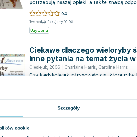
potrzebują naszej opieki, a także znajdą odpo
dotyczą...
0.0
Pakujemy 10.08
Twarda
Używana
Ciekawe dlaczego wieloryby ś
inne pytania na temat życia 
Olesiejuk
,
2006
|
Charlaine Harris
,
Caroline Harris
Czy kiedykolwiek intrygowało cię, które ryby 
twardym pancerzem? A może zastanawiałeś s
kraby chodzą na b...
0.0
Pakujemy 10.08
Miękka
Szczegóły
Używana
Ciekawe dlaczego wieloryby 
 plików cookie