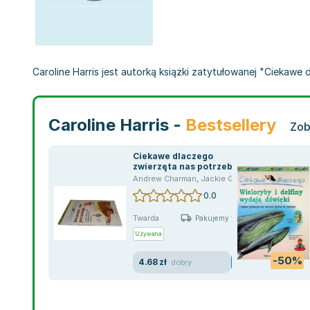
Caroline Harris jest autorką książki zatytułowanej "Ciekawe d
Caroline Harris -
Bestsellery
Zob
Ciekawe dlaczego
zwierzęta nas potrzebują
Andrew Charman
,
Jackie Gaff
,
Caroline Harris
0.0
Twarda
Pakujemy 10.08
Używana
-50%
4.68 zł
dobry