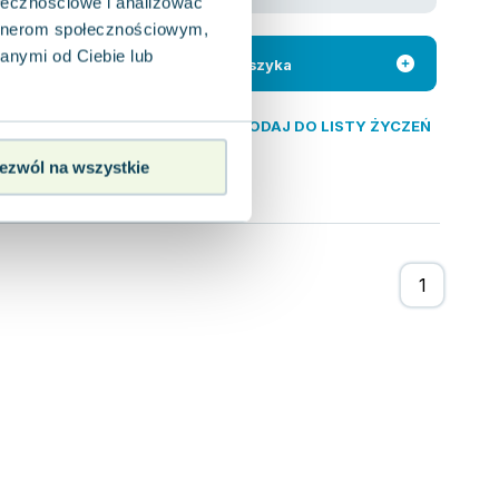
ołecznościowe i analizować
Harris
artnerom społecznościowym,
laczego kraby
a wprowadzi młodych
anymi od Ciebie lub
Do koszyka
DODAJ DO LISTY ŻYCZEŃ
ezwól na wszystkie