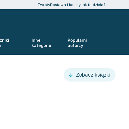
Zwroty
Dostawa i koszty
Jak to działa?
zniki
Inne
Popularni
e
kategorie
autorzy
Zobacz książki