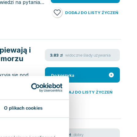
wiedzi na pytania
DODAJ DO LISTY ŻYCZEŃ
piewają i
widoczne ślady używania
3.83
zł
w morzu
kryją się pod
Do koszyka
ię, dlaczego
DODAJ DO LISTY ŻYCZEŃ
O plikach cookies
śpiewają
dobry
71.40
zł