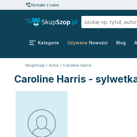
Kontakt z nami
Kategorie
Używane
Nowości
Blog
A
SkupSzop
/
Autor
/
Caroline Harris
Caroline Harris - sylwetk