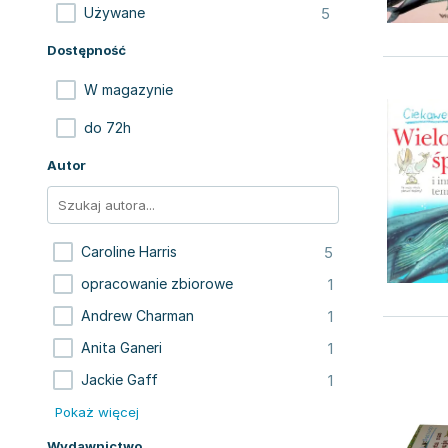
5
Używane
Dostępność
W magazynie
do 72h
Autor
5
Caroline Harris
1
opracowanie zbiorowe
1
Andrew Charman
1
Anita Ganeri
1
Jackie Gaff
Pokaż więcej
Wydawnictwo