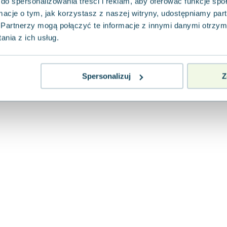
do spersonalizowania treści i reklam, aby oferować funkcje sp
Olesiejuk Sp. z o.o.
,
2022
|
praca zbiorowa
,
Caroline 
ormacje o tym, jak korzystasz z naszej witryny, udostępniamy p
Jakie tajemnice skrywa ryba z pancerzem? D
poruszają się bokiem? Ta intrygująca książk
Partnerzy mogą połączyć te informacje z innymi danymi otrzym
czytelników...
nia z ich usług.
0.0
Pakujemy 10.08
Miękka
Używana
Spersonalizuj
Z