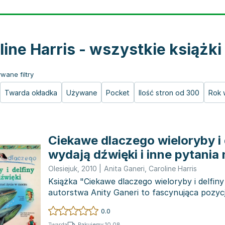
line Harris - wszystkie książki
wane filtry
Twarda okładka
Używane
Pocket
Ilość stron od 300
Rok 
Ciekawe dlaczego wieloryby i 
wydają dźwięki i inne pytania
życia w morzu
Olesiejuk
,
2010
|
Anita Ganeri
,
Caroline Harris
Książka "Ciekawe dlaczego wieloryby i delfiny
autorstwa Anity Ganeri to fascynująca pozycj
fascynu...
0.0
Pakujemy 10.08
Twarda