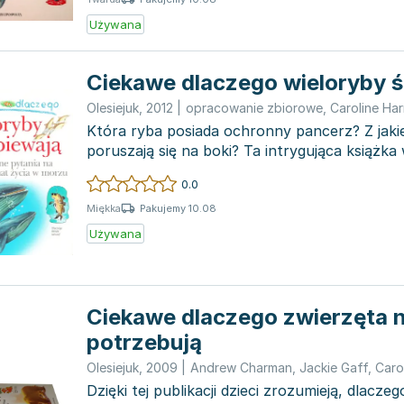
Używana
Ciekawe dlaczego wieloryby 
Olesiejuk
,
2012
|
opracowanie zbiorowe
,
Caroline Har
Która ryba posiada ochronny pancerz? Z jak
poruszają się na boki? Ta intrygująca książk
czytel...
0.0
Pakujemy 10.08
Miękka
Używana
Ciekawe dlaczego zwierzęta 
potrzebują
Olesiejuk
,
2009
|
Andrew Charman
,
Jackie Gaff
,
Carol
Dzięki tej publikacji dzieci zrozumieją, dlacze