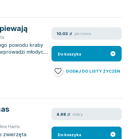
śpiewają
jak nowa
10.03
zł
ris
iego powodu kraby
a wprowadzi młodych
Do koszyka
DODAJ DO LISTY ŻYCZEŃ
nas
dobry
4.68
zł
ine Harris
go zwierzęta
Do koszyka