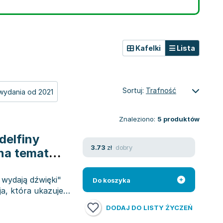
Kafelki
Lista
Sortuj:
Trafność
wydania od 2021
Znaleziono:
5
produktów
delfiny
dobry
3.73
zł
 na temat
 wydają dźwięki"
Do koszyka
a, która ukazuje
DODAJ DO LISTY ŻYCZEŃ