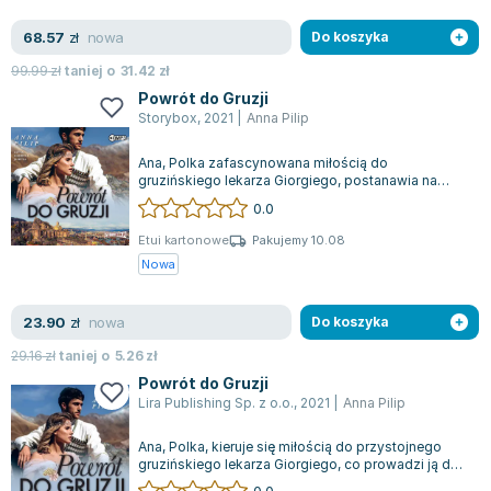
Zygmunt Freud
nowa
68.57
zł
Do koszyka
Agata Passent
99.99
zł
taniej o
31.42
zł
Michel Moran
Powrót do Gruzji
Maciej Orłoś
Storybox
,
2021
|
Anna Pilip
Jo Nesbo
Ana, Polka zafascynowana miłością do
Katarzyna Miller
gruzińskiego lekarza Giorgiego, postanawia na
Antoine de Saint Exupery
stałe przenieść się do Gruzji razem z córkami....
0.0
Lew Tołstoj
Etui kartonowe
Pakujemy 10.08
Mark Twain
Nowa
Marcin Meller
Paulina Młynarska
nowa
23.90
zł
Do koszyka
ks. Piotr Pawlukiewicz
29.16
zł
taniej o
5.26
zł
Jarosław Sokołowski
Powrót do Gruzji
Piotr Latocha
Lira Publishing Sp. z o.o.
,
2021
|
Anna Pilip
Michael Scott
Ana, Polka, kieruje się miłością do przystojnego
Piotr Semka
gruzińskiego lekarza Giorgiego, co prowadzi ją do
Jarosław Iwaszkiewicz
podjęcia decyzji o przeprowadzc...
0.0