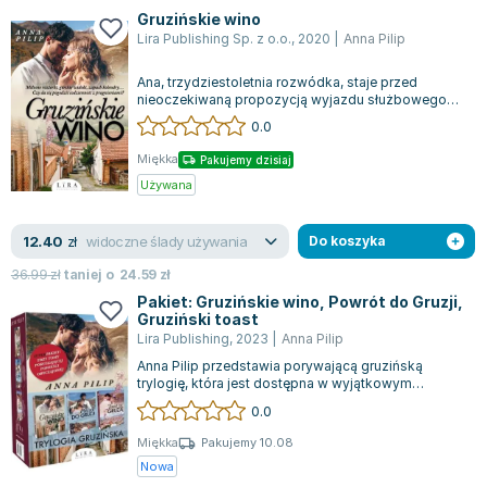
Książki: Psychologia, motywacja
Nauki historyczne - książki
Dan Brown
Gruzińskie wino
Książki o naukach politycznych dla studentów
Bolesław Prus
Lira Publishing Sp. z o.o.
,
2020
|
Anna Pilip
Książki do nauk przyrodniczych dla studentów
Clive Cussler
Ana, trzydziestoletnia rozwódka, staje przed
Książki do nauk społecznych dla studentów
Wanda Chotomska
nieoczekiwaną propozycją wyjazdu służbowego
Książki do nauk ścisłych dla studentów
Józef Ignacy Kraszewski
do Tbilisi. Z początku nie chce przyjąć o...
0.0
Prawo - książki dla studentów
Clive Staples Lewis
Miękka
Pakujemy dzisiaj
Technologia żywności - książki
Martyna Wojciechowska
Używana
Zarządzanie i marketing - książki
Melissa De la Cruz
Nauka języków obcych - książki
Blanka Lipińska
widoczne ślady używania
12.40
zł
Do koszyka
Podręczniki dla nauczycieli - metodyka
Jaś Kapela
36.99
zł
taniej o
24.59
zł
Repetytoria, testy i materiały pomocnicze
Agatha Christie
Pakiet: Gruzińskie wino, Powrót do Gruzji,
Witold Gadowski
Gruziński toast
Jan Pietrzak
Lira Publishing
,
2023
|
Anna Pilip
Anna Pilip przedstawia porywającą gruzińską
Marcin Kowalczyk
trylogię, która jest dostępna w wyjątkowym
Piotr Zychowicz
zestawie. To opowieść pełna humoru i wzrusz...
0.0
Joanna Jabłczyńska
Miękka
Pakujemy 10.08
Piotr Kościelny
Nowa
Jan Piński