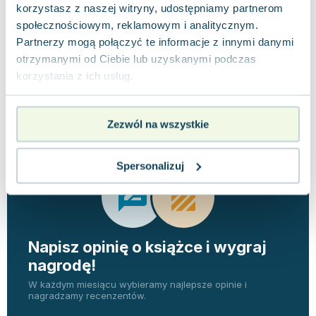
korzystasz z naszej witryny, udostępniamy partnerom
społecznościowym, reklamowym i analitycznym.
Partnerzy mogą połączyć te informacje z innymi danymi
otrzymanymi od Ciebie lub uzyskanymi podczas
korzystania z ich usług.
Opinie
1 ocena i 1
3.0
użytkowników
recenzja
Zezwól na wszystkie
Spersonalizuj
Napisz opinię o książce i wygraj
nagrodę!
W każdym miesiącu wybieramy najlepsze opinie i
nagradzamy recenzentów.