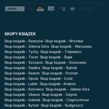
Królestwo kłamstw
Star Wars Darth Vader
Lato
Fala
Salt Modern Fiction
The Powerless Trilogy
Cykle
SKUPY KSIĄŻEK
Światy Pilipiuka
Pamiętniki Wampirów
Skup książek - Rzeszów
Skup książek - Wrocław
Cień od wschodu
Basia. Wielka księga.
Skup książek - Zielona Góra
Skup książek - Warszawa
Poznawaj świat z Basią
Skup książek - Tychy
Skup książek - Trójmiasto
Przebudzenie powietrza
Skup książek - Toruń
Skup książek - Śląsk
The Hazel Wood
Pieśń Lwicy
Skup książek - Szczecin
Skup książek - Sosnowiec
Zmierzch
Akademia wampirów
Skup książek - Siedlce
Skup książek - Rybnik
Faye
Skup książek - Radom
Skup książek - Poznań
Karneval
Skup książek - Opole
Skup książek - Łódź
Katie Maguire
Baśń o złamanym sercu
Skup książek - Lublin
Skup książek - Kraków
Liceum Freuda
Prosta zabawa
Skup książek - Katowice
Skup książek - Jelenia Góra
Sherlock Holmes Society
Skup książek - Gliwice
Skup książek - Gdynia
Skup książek - Gdańsk
Skup książek - Częstochowa
Skup książek - Bytom
Skup książek - Bydgoszcz