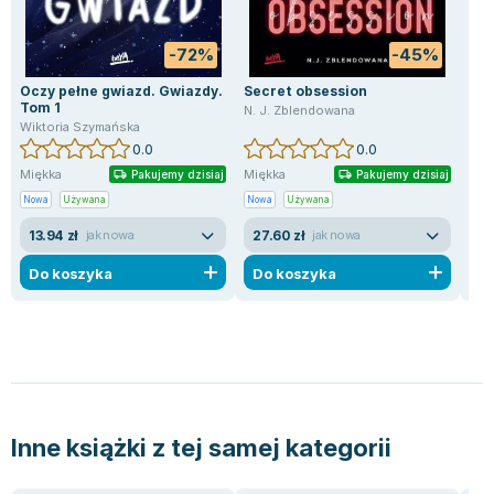
-72%
-45%
Oczy pełne gwiazd. Gwiazdy.
Secret obsession
W o
Tom 1
Tom
N. J. Zblendowana
Wiktoria Szymańska
Ale
0.0
0.0
Miękka
Miękka
Mię
Pakujemy dzisiaj
Pakujemy dzisiaj
Nowa
Używana
Nowa
Używana
Now
13.94 zł
27.60 zł
24
jak nowa
jak nowa
Do koszyka
Do koszyka
D
Inne książki z tej samej kategorii