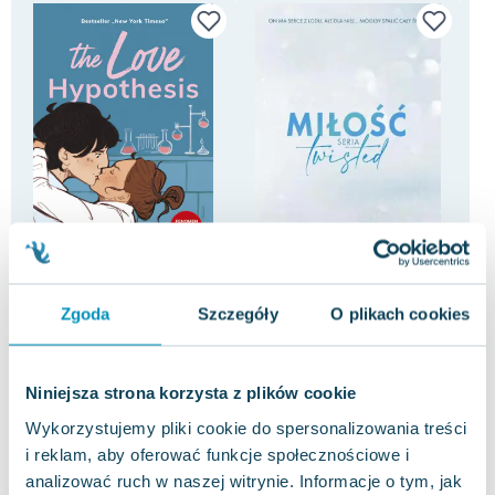
-73%
-68%
The Love Hypothesis
Miłość. Seria Twisted
Z 
Zgoda
Szczegóły
O plikach cookies
Ali Hazelwood
Ana Huang
Nic
4.0
3.5
Miękka
Miękka
Mię
Pakujemy dzisiaj
Pakujemy dzisiaj
Niniejsza strona korzysta z plików cookie
Nowa
Używana
Nowa
Używana
Uży
Wykorzystujemy pliki cookie do spersonalizowania treści
12.22 zł
15.05 zł
9.
widoczne ślady używania
jak nowa
i reklam, aby oferować funkcje społecznościowe i
analizować ruch w naszej witrynie. Informacje o tym, jak
Do koszyka
Do koszyka
D