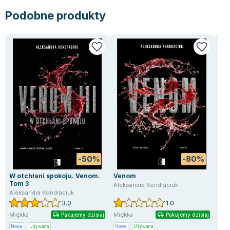
Lorraine Warren
Podobne produkty
Ajahn Brahm
Lucinda Riley
Jacek Walkiewicz
-50%
-80%
W otchłani spokoju. Venom.
Venom
Poc
Tom 3
Ven
Aleksandra Kondraciuk
Aleksandra Kondraciuk
Ale
3.0
1.0
Miękka
Miękka
Mię
Pakujemy dzisiaj
Pakujemy dzisiaj
Nowa
Używana
Nowa
Używana
Now