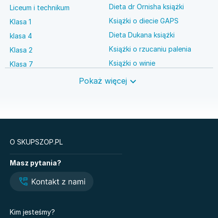
Dieta dr Ornisha książki
Liceum i technikum
Książki o diecie GAPS
Klasa 1
Dieta Dukana książki
klasa 4
Książki o rzucaniu palenia
Klasa 2
Książki o winie
Klasa 7
Książki o anestezjologii
Szkoła średnia
Pokaż więcej
Książki o brydżu
Język niemiecki
Książki o prawie autorskim
Nauki ścisłe
O SKUPSZOP.PL
Książki
Masz pytania?
Legendy i Latte
Glukozowa rewolucja
Hazel Wood. Tom 1
The Love Hypothesis
Atomowe nawyki. Drobne
Kiedy twoja złość
zmiany, niezwykłe efekty
krzywdzi dziecko.
Kim jesteśmy?
Poradnik dla rodziców