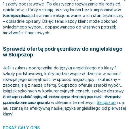
Filologia - książki
Książki dla dzieci 9-12 lat
Stefan Żeromski
1 szkoły podstawowej. To elastyczne rozwiązanie dla rodziców i
Książki filozoficzne
Książki edukacyjne dla dzieci 9-12 lat
Henryk Sienkiewicz
opiekunów, którzy szukają oszczędności bez kompromisów w
zakresie jakości.
Podręczniki są starannie selekcjonowane, a ich stan techniczny
Inne
Literatura dla dzieci 9-12 lat
Juliusz Słowacki
– dokładnie opisany. Dzięki temu każdy klient może dokonać
Kulturoznawstwo, antropologia - książki
Poznawanie świata dla dzieci 9-12 lat - książki
Jacek Piekara
świadomego wyboru, dopasowanego do własnych potrzeb i
Książki o naukach politycznych
Książki o zainteresowaniach dla dzieci 9-12 lat
Meg Cabot
możliwości finansowych.
Książki pedagogiczne
Książki dla młodzieży
James Rollins
Psychologia - książki
Literatura dla młodzieży
Maria Konopnicka
Sprawdź ofertę podręczników do angielskiego
w Skupszop
Socjologia - książki
Literatura popularno-naukowa
Paulo Coelho
Książki: Religie i wyznania
Społeczeństwo i rozwój osobisty - książki
Rick Riordan
Jeśli szukasz podręcznika do języka angielskiego do klasy 1
Inne
Lektury i pomoce szkolne
John Flanagan
szkoły podstawowej, który będzie wspierał dziecko w nauce i
Książki: Buddyzm
Lektury do gimnazjów i szkół średnich
Graham Masterton
rozwijał jego umiejętności w sposób angażujący i skuteczny –
Książki: Chrześcijaństwo
Lektury do szkoły podstawowej
Astrid Lindgren
zapoznaj się z naszą ofertą. Skupszop oferuje szeroki wybór
książek szkolnych w konkurencyjnych cenach, szybkie dostawy
Książki: Islam
Szkoły wyższe - książki
Anna Ficner-Ogonowska
oraz możliwość zakupu materiałów edukacyjnych na różnych
Zadbaj o edukacyjny start swojego dziecka już dziś – wybierz
Książki: Judaizm
Bibliotekoznawstwo - książki
Federico Moccia
poziomach nauczania.
sprawdzone podręczniki w sklepie internetowym
Skupszop
i daj
Książki: Rozwój osobisty
Książki o ekonomii i finansach - szkoły wyższe
Harlan Coben
mu szansę na efektywną naukę języka angielskiego od pierwszej
klasy!
Inne
Książki do filologii - szkoły wyższe
Katarzyna Michalak
Książki: Kariera i sukces
Książki medyczne dla studentów
Daniel Defoe
POKAŻ CAŁY OPIS