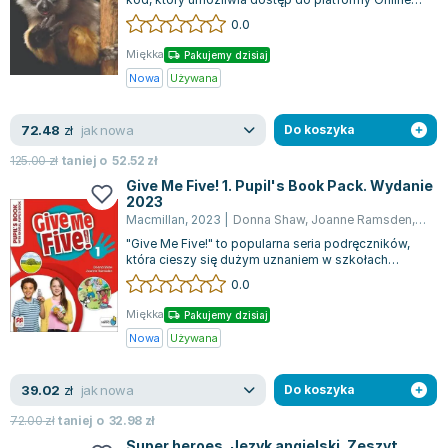
Lorraine Warren
Practice. Użytkownik znajdzie tam zró...
0.0
Ajahn Brahm
Miękka
Pakujemy dzisiaj
Lucinda Riley
Nowa
Używana
Jacek Walkiewicz
jak nowa
72.48
zł
Do koszyka
125.00
zł
taniej o
52.52
zł
Give Me Five! 1. Pupil's Book Pack. Wydanie
2023
Macmillan
,
2023
|
Donna Shaw
,
Joanne Ramsden
,
opra
"Give Me Five!" to popularna seria podręczników,
która cieszy się dużym uznaniem w szkołach
językowych i prywatnych. Materiały te...
0.0
Miękka
Pakujemy dzisiaj
Nowa
Używana
jak nowa
39.02
zł
Do koszyka
72.00
zł
taniej o
32.98
zł
Super heroes. Język angielski. Zeszyt