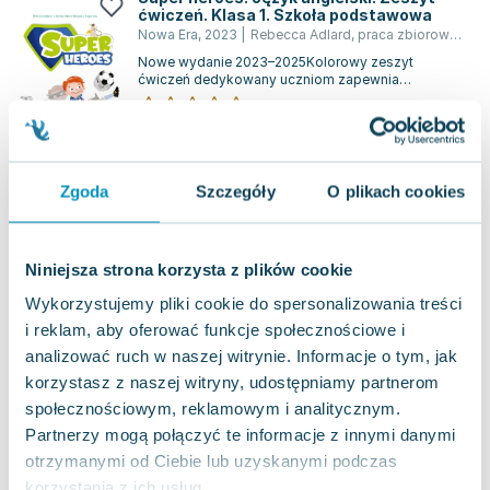
ćwiczeń. Klasa 1. Szkoła podstawowa
Nowa Era
,
2023
|
Rebecca Adlard
,
praca zbiorowa
,
Dor
Nowe wydanie 2023–2025Kolorowy zeszyt
ćwiczeń dedykowany uczniom zapewnia
efektywną naukę poprzez regularne powtórki,
0.0
zarówno po k...
Miękka
Pakujemy jutro
Nowa
Zgoda
Szczegóły
O plikach cookies
nowa
40.94
zł
Do koszyka
Niniejsza strona korzysta z plików cookie
Be Happy! Podręcznik język angielski z
płytą CD. Klasa 1
Wykorzystujemy pliki cookie do spersonalizowania treści
Wydawnictwo Mac Edukacja
,
2019
|
praca zbiorowa
,
o
i reklam, aby oferować funkcje społecznościowe i
Kurs "Be Happy" został zaprojektowany z myślą o
analizować ruch w naszej witrynie. Informacje o tym, jak
rozwijaniu wszystkich umiejętności językowych u
korzystasz z naszej witryny, udostępniamy partnerom
dzieci w wieku wczesnoszkolnym, uw...
0.0
społecznościowym, reklamowym i analitycznym.
Miękka
Pakujemy jutro
Partnerzy mogą połączyć te informacje z innymi danymi
Nowa
otrzymanymi od Ciebie lub uzyskanymi podczas
korzystania z ich usług.