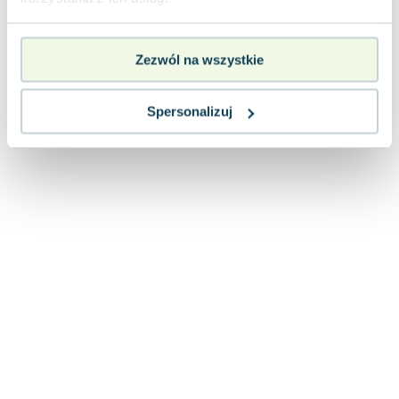
nowa
45.72
zł
Do koszyka
Zezwól na wszystkie
Spersonalizuj