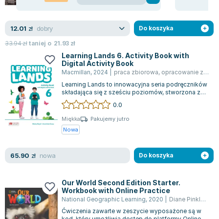
Nowa
Używana
Joseph Murphy
Jan Sztaudynger
dobry
12.01
zł
Do koszyka
Aleksander Puszkin
33.94
zł
taniej o
21.93
zł
Oscar Wilde
Learning Lands 6. Activity Book with
Małgorzata Ohme
Digital Activity Book
Maddie Ziegler
Macmillan
,
2024
|
praca zbiorowa
,
opracowanie zbiorowe
Leszek Czarnecki
Learning Lands to innowacyjna seria podręczników
składająca się z sześciu poziomów, stworzona z
Joanna Racewicz
myślą o szkołach językowych oraz p...
0.0
Maria Seweryn
Miękka
Pakujemy jutro
Janina Zającówna
Nowa
Eric Helms
Anna Prus (oprac.)
nowa
65.90
zł
Do koszyka
Nela Mała Reporterka
Agnieszka Maciąg
Our World Second Edition Starter.
Barbara Wrzesińska
Workbook with Online Practice
Terry Pratchett
National Geographic Learning
,
2020
|
Diane Pinkley
,
Sa
Virginia Woolf
Ćwiczenia zawarte w zeszycie wyposażone są w
kod, który umożliwia dostęp do platformy Online