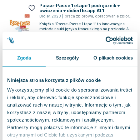
Passe-Passe 1 etape 1 podręcznik +
ćwiczenia + didierfle.app A1.1
Didier
,
2023
|
praca zbiorowa
,
opracowanie zbiorowe
Książka "Passe-Passe 1 tape 1" to innowacyjna
metoda nauki języka francuskiego na poziomie A1.1
według standardów CEFR. Ten zinteg...
0.0
Miękka
Pakujemy 10.08
Nowa
Zgoda
Szczegóły
O plikach cookies
nowa
90.12
zł
Do koszyka
Niniejsza strona korzysta z plików cookie
Passe-Passe 2 etape 1 podręcznik +
Wykorzystujemy pliki cookie do spersonalizowania treści
ćwiczenia + didierfle.app A1.1
i reklam, aby oferować funkcje społecznościowe i
Didier
,
2024
|
praca zbiorowa
,
opracowanie zbiorowe
,
analizować ruch w naszej witrynie. Informacje o tym, jak
Seria Passe-passe to innowacyjna metoda nauki
języka przeznaczona dla dzieci, obejmująca trzy
korzystasz z naszej witryny, udostępniamy partnerom
poziomy zaawansowania od A1.1 do A2....
0.0
społecznościowym, reklamowym i analitycznym.
Partnerzy mogą połączyć te informacje z innymi danymi
Miękka
Pakujemy 10.08
Nowa
otrzymanymi od Ciebie lub uzyskanymi podczas