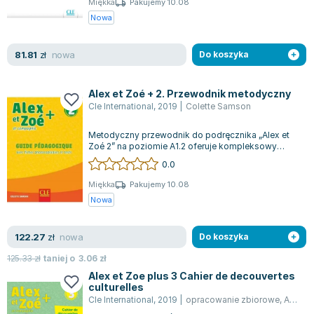
Miękka
Pakujemy 10.08
Joseph Murphy
Nowa
Jan Sztaudynger
Aleksander Puszkin
nowa
81.81
zł
Do koszyka
Oscar Wilde
Małgorzata Ohme
Alex et Zoé + 2. Przewodnik metodyczny
Maddie Ziegler
Cle International
,
2019
|
Colette Samson
Leszek Czarnecki
Metodyczny przewodnik do podręcznika „Alex et
Joanna Racewicz
Zoé 2” na poziomie A1.2 oferuje kompleksowy
Maria Seweryn
zestaw materiałów edukacyjnych. Program...
0.0
Janina Zającówna
Miękka
Pakujemy 10.08
Eric Helms
Nowa
Anna Prus (oprac.)
Nela Mała Reporterka
nowa
122.27
zł
Do koszyka
Agnieszka Maciąg
125.33
zł
taniej o
3.06
zł
Barbara Wrzesińska
Alex et Zoe plus 3 Cahier de decouvertes
Terry Pratchett
culturelles
Cle International
,
2019
|
opracowanie zbiorowe
,
Anne-Cécile Couderc
Virginia Woolf