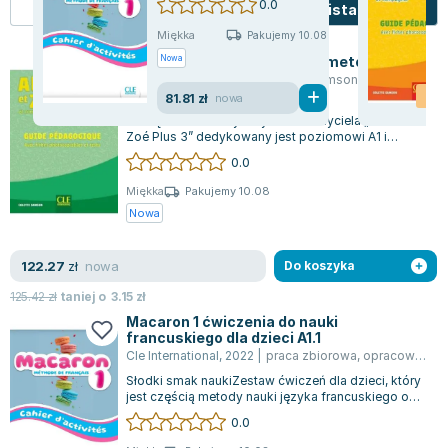
0.0
Kafelki
Lista
Zygmunt Freud
Miękka
Pakujemy 10.08
Agata Passent
Alex et Zoé + 3. Przewodnik metodyczny
Nowa
Michel Moran
Cle International
,
2019
|
Colette Samson
-2
Maciej Orłoś
81.81 zł
nowa
Podręcznik metodyczny dla nauczyciela „Alex et
Jo Nesbo
Zoé Plus 3” dedykowany jest poziomowi A1 i
Katarzyna Miller
stanowi integralną część kursu języka fr...
0.0
Antoine de Saint Exupery
Miękka
Pakujemy 10.08
Lew Tołstoj
Nowa
Mark Twain
Marcin Meller
nowa
122.27
zł
Do koszyka
Paulina Młynarska
125.42
zł
taniej o
3.15
zł
ks. Piotr Pawlukiewicz
Macaron 1 ćwiczenia do nauki
Jarosław Sokołowski
francuskiego dla dzieci A1.1
Cle International
,
2022
|
praca zbiorowa
,
opracowanie zbiorowe
Piotr Latocha
Słodki smak naukiZestaw ćwiczeń dla dzieci, który
Michael Scott
jest częścią metody nauki języka francuskiego o
Piotr Semka
nazwie Macaron.Metoda Macaron st...
0.0
Jarosław Iwaszkiewicz