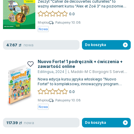
Zeszyt "Cahier de découvertes culturelles" to
Lorraine Warren
ważny element kursu "Alex et Zoé 3" na poziomie
Ajahn Brahm
A1. Kurs ten składa się z kilku komp...
0.0
Lucinda Riley
Miękka
Pakujemy 10.08
Jacek Walkiewicz
Nowa
nowa
47.67
zł
Do koszyka
Nuovo Forte! 1 podręcznik + ćwiczenia +
zawartość online
Edilingua
,
2024
|
L Maddii-M C Borgogni S Servetti
,
L. 
Nowa edycja kursu języka włoskiego "Nuovo
Forte!" to kompleksowy, innowacyjny program
nauczania, skierowany do dzieci i młodzieży...
0.0
Miękka
Pakujemy 10.08
Nowa
nowa
117.39
zł
Do koszyka