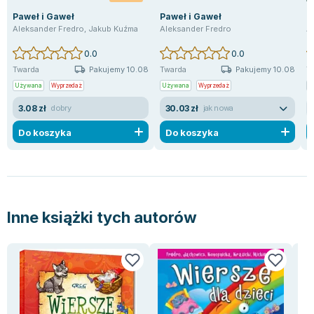
Joseph Murphy
Paweł i Gaweł
Paweł i Gaweł
P
Jan Sztaudynger
Aleksander Fredro
,
Jakub Kuźma
Aleksander Fredro
A
Aleksander Puszkin
0.0
0.0
Oscar Wilde
Pakujemy 10.08
Pakujemy 10.08
Twarda
Twarda
T
Małgorzata Ohme
Używana
Wyprzedaż
Używana
Wyprzedaż
U
Maddie Ziegler
3.08 zł
30.03 zł
dobry
jak nowa
Leszek Czarnecki
Do koszyka
Do koszyka
Joanna Racewicz
Maria Seweryn
Janina Zającówna
Eric Helms
Anna Prus (oprac.)
Inne książki tych autorów
Nela Mała Reporterka
Agnieszka Maciąg
Barbara Wrzesińska
Terry Pratchett
Virginia Woolf