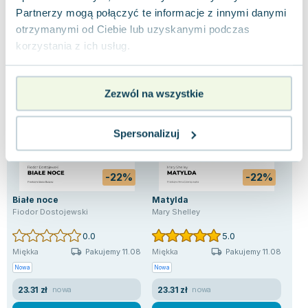
Partnerzy mogą połączyć te informacje z innymi danymi
otrzymanymi od Ciebie lub uzyskanymi podczas
korzystania z ich usług.
Zezwól na wszystkie
Spersonalizuj
-22%
-22%
Białe noce
Matylda
Gdz
poc
Fiodor Dostojewski
Mary Shelley
Del
0.0
5.0
Pakujemy 11.08
Pakujemy 11.08
Miękka
Miękka
Mię
Nowa
Nowa
Uży
23.31 zł
23.31 zł
7.
nowa
nowa