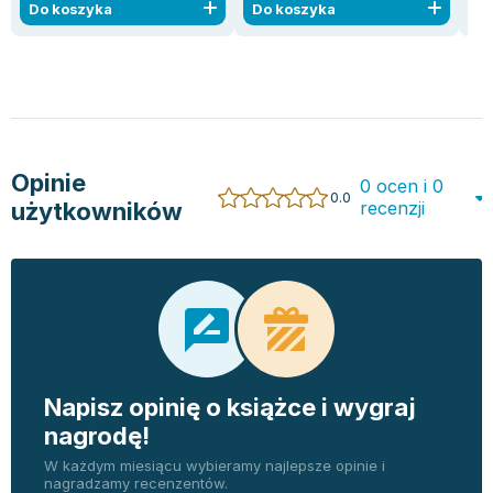
Do koszyka
Do koszyka
D
Opinie
0 ocen i 0
0.0
użytkowników
recenzji
Napisz opinię o książce i wygraj
nagrodę!
W każdym miesiącu wybieramy najlepsze opinie i
nagradzamy recenzentów.