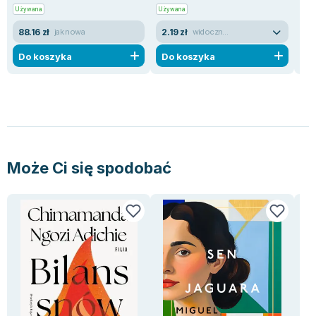
Używana
Używana
Now
88.16 zł
2.19 zł
10
jak nowa
widoczne ślady używania
Do koszyka
Do koszyka
D
Może Ci się spodobać