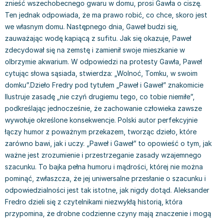
znieść wszechobecnego gwaru w domu, prosi Gawła o ciszę.
Filologia - książki
Książki dla dzieci 9-12 lat
Stefan Żeromski
Ten jednak odpowiada, że ma prawo robić, co chce, skoro jest
Książki filozoficzne
Książki edukacyjne dla dzieci 9-12 lat
Henryk Sienkiewicz
we własnym domu. Następnego dnia, Gaweł budzi się,
Inne
Literatura dla dzieci 9-12 lat
Juliusz Słowacki
zauważając wodę kapiącą z sufitu. Jak się okazuje, Paweł
Kulturoznawstwo, antropologia - książki
Poznawanie świata dla dzieci 9-12 lat - książki
Jacek Piekara
zdecydował się na zemstę i zamienił swoje mieszkanie w
Książki o naukach politycznych
Książki o zainteresowaniach dla dzieci 9-12 lat
Meg Cabot
olbrzymie akwarium. W odpowiedzi na protesty Gawła, Paweł
Książki pedagogiczne
Książki dla młodzieży
James Rollins
cytując słowa sąsiada, stwierdza: „Wolnoć, Tomku, w swoim
Psychologia - książki
Literatura dla młodzieży
Maria Konopnicka
domku”.Dzieło Fredry pod tytułem „Paweł i Gaweł” znakomicie
Socjologia - książki
Literatura popularno-naukowa
Paulo Coelho
Ilustruje zasadę „nie czyń drugiemu tego, co tobie niemiłe”,
Książki: Religie i wyznania
Społeczeństwo i rozwój osobisty - książki
Rick Riordan
podkreślając jednocześnie, że zachowanie człowieka zawsze
Inne
Lektury i pomoce szkolne
John Flanagan
wywołuje określone konsekwencje. Polski autor perfekcyjnie
Książki: Buddyzm
Lektury do gimnazjów i szkół średnich
Graham Masterton
łączy humor z poważnym przekazem, tworząc dzieło, które
Książki: Chrześcijaństwo
Lektury do szkoły podstawowej
Astrid Lindgren
zarówno bawi, jak i uczy. „Paweł i Gaweł” to opowieść o tym, jak
ważne jest zrozumienie i przestrzeganie zasady wzajemnego
Książki: Islam
Szkoły wyższe - książki
Anna Ficner-Ogonowska
szacunku. To bajka pełna humoru i mądrości, której nie można
Książki: Judaizm
Bibliotekoznawstwo - książki
Federico Moccia
pominąć, zwłaszcza, że jej uniwersalne przesłanie o szacunku i
Książki: Rozwój osobisty
Książki o ekonomii i finansach - szkoły wyższe
Harlan Coben
odpowiedzialności jest tak istotne, jak nigdy dotąd. Aleksander
Inne
Książki do filologii - szkoły wyższe
Katarzyna Michalak
Fredro dzieli się z czytelnikami niezwykłą historią, która
Książki: Kariera i sukces
Książki medyczne dla studentów
Daniel Defoe
przypomina, że drobne codzienne czyny mają znaczenie i mogą