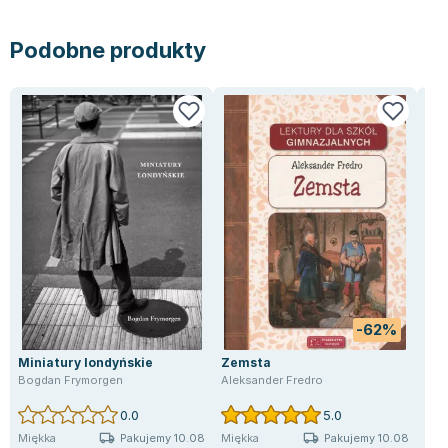
Podobne produkty
-62%
Miniatury londyńskie
Zemsta
Pak
pan
Bogdan Frymorgen
Aleksander Fredro
Ale
0.0
5.0
Pakujemy 10.08
Pakujemy 10.08
Miękka
Miękka
Twa