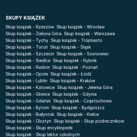
Cykle
SKUPY KSIĄŻEK
Światy Pilipiuka
Pamiętniki Wampirów
Skup książek - Rzeszów
Skup książek - Wrocław
Cień od wschodu
Basia. Wielka księga.
Skup książek - Zielona Góra
Skup książek - Warszawa
Poznawaj świat z Basią
Skup książek - Tychy
Skup książek - Trójmiasto
Przebudzenie powietrza
Skup książek - Toruń
Skup książek - Śląsk
The Hazel Wood
Pieśń Lwicy
Skup książek - Szczecin
Skup książek - Sosnowiec
Zmierzch
Akademia wampirów
Skup książek - Siedlce
Skup książek - Rybnik
Faye
Skup książek - Radom
Skup książek - Poznań
Karneval
Skup książek - Opole
Skup książek - Łódź
Katie Maguire
Baśń o złamanym sercu
Skup książek - Lublin
Skup książek - Kraków
Liceum Freuda
Prosta zabawa
Skup książek - Katowice
Skup książek - Jelenia Góra
Sherlock Holmes Society
Skup książek - Gliwice
Skup książek - Gdynia
Skup książek - Gdańsk
Skup książek - Częstochowa
Skup książek - Bytom
Skup książek - Bydgoszcz
Skup książek - Białystok
Skup książek - Kielce
Skup książek - Olsztyn
Skup książek - Skup podrecznikow
Skup książek - Skup encyklopedii
Skup książek - Skup lektur szkolnych