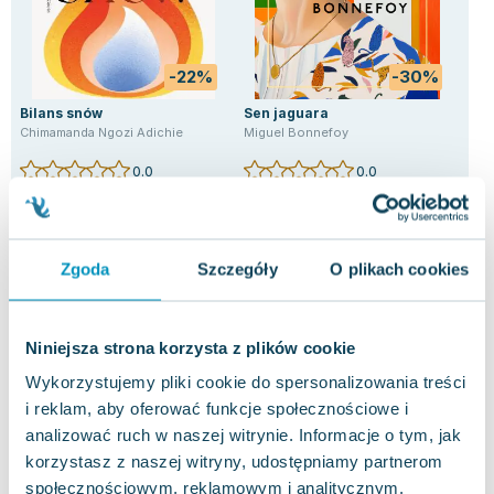
-22%
-30%
Bilans snów
Sen jaguara
Śpi
Chimamanda Ngozi Adichie
Miguel Bonnefoy
Caro
0.0
0.0
Pakujemy 11.08
Pakujemy 11.08
Twarda
Miękka
Twa
Nowa
Nowa
Now
62.16 zł
36.87 zł
41
nowa
nowa
Zgoda
Szczegóły
O plikach cookies
Do koszyka
Do koszyka
D
Niniejsza strona korzysta z plików cookie
Wykorzystujemy pliki cookie do spersonalizowania treści
i reklam, aby oferować funkcje społecznościowe i
analizować ruch w naszej witrynie. Informacje o tym, jak
korzystasz z naszej witryny, udostępniamy partnerom
Inne książki z tej samej kategorii
społecznościowym, reklamowym i analitycznym.