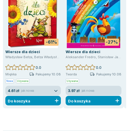
Lorraine Warren
Ajahn Brahm
Lucinda Riley
Jacek Walkiewicz
-61%
-27%
Wiersze dla dzieci
Wiersze dla dzieci
Zem
op
Władysław Bełza
,
Bełza Władysław Fredro Aleksander Jachowicz Stanisław
Aleksander Fredro
,
Stanisław Jachowicz
,
Ma
Ale
0.0
0.0
Pakujemy 10.08
Pakujemy 10.08
Miękka
Twarda
Mię
Nowa
Używana
Używana
Now
4.61 zł
3.97 zł
2.
jak nowa
jak nowa
Do koszyka
Do koszyka
D