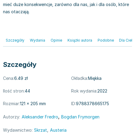
Książki: Psychologia, motywacja
Nauki historyczne - książki
Dan Brown
mieć duże konsekwencje, zarówno dla nas, jak i dla osób, które
Książki o naukach politycznych dla studentów
Bolesław Prus
nas otaczają.
Książki do nauk przyrodniczych dla studentów
Clive Cussler
Książki do nauk społecznych dla studentów
Wanda Chotomska
Książki do nauk ścisłych dla studentów
Józef Ignacy Kraszewski
Prawo - książki dla studentów
Clive Staples Lewis
Szczegóły
Wydania
Opinie
Książki autora
Podobne
Dla Cieb
Technologia żywności - książki
Martyna Wojciechowska
Zarządzanie i marketing - książki
Melissa De la Cruz
Nauka języków obcych - książki
Blanka Lipińska
Szczegóły
Podręczniki dla nauczycieli - metodyka
Jaś Kapela
Cena:
6.49 zł
Okładka:
Miękka
Repetytoria, testy i materiały pomocnicze
Agatha Christie
Witold Gadowski
Ilość stron:
44
Rok wydania:
2022
Jan Pietrzak
Marcin Kowalczyk
Rozmiar:
121 × 205 mm
ID:
9788378665175
Piotr Zychowicz
,
Autorzy:
Aleksander Fredro
Bogdan Frymorgen
Joanna Jabłczyńska
Piotr Kościelny
,
Wydawnictwo:
Skrzat
Austeria
Jan Piński