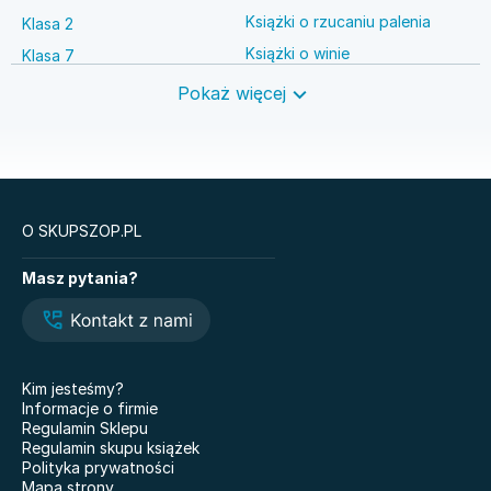
Książki o rzucaniu palenia
Klasa 2
Książki o winie
Klasa 7
Książki o anestezjologii
Szkoła średnia
Pokaż więcej
Książki o brydżu
Język niemiecki
Książki o prawie autorskim
Nauki ścisłe
O SKUPSZOP.PL
Książki
Masz pytania?
Legendy i Latte
Glukozowa rewolucja
Hazel Wood. Tom 1
The Love Hypothesis
Atomowe nawyki. Drobne
Kiedy twoja złość
zmiany, niezwykłe efekty
krzywdzi dziecko.
Kim jesteśmy?
Poradnik dla rodziców
Nauczyciele
Informacje o firmie
Dziewczyny z Syberii
Regulamin Sklepu
Nie mówię żegnaj
Regulamin skupu książek
101 bajek
Polityka prywatności
Co wyszeptał nam deszcz
Mapa strony
Doktor Jekyll i pan Hyde