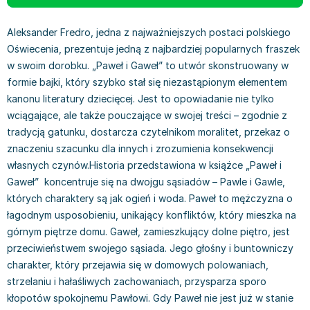
Książki: Prawo konstytucyjne
Książki: Film, muzyka, teatr
Książki dla dzieci 3-5 lat
Książki: Zdrowie
Dean Koontz
Książki: Prawo międzynarodowe
Książki: Historia sztuki
Książki: bajki dla dzieci 3-5 lat
Kuchnia i diety - książki
Andrzej Sapkowski
Aleksander Fredro, jedna z najważniejszych postaci polskiego
Książki: Prawo - orzecznictwo
Książki o architekturze
Kolorowanki i książki do naklejania 3-5 lat
Autorskie książki kucharskie
Stephenie Meyer
Oświecenia, prezentuje jedną z najbardziej popularnych fraszek
Książki: Prawo pracy
Książki: Sztuka użytkowa
Książki do nauki języków obcych 3-5 lat
Ciasta, desery, wypieki - książki
Robert Ludlum
w swoim dorobku. „Paweł i Gaweł” to utwór skonstruowany w
Książki: Prawo Unii Europejskiej
Książki: Sztuki wizualne
Książki do nauki pisania i liczenia 3-5 lat
Diety, zdrowe żywienie - książki
Maria Czubaszek
formie bajki, który szybko stał się niezastąpionym elementem
kanonu literatury dziecięcej. Jest to opowiadanie nie tylko
Teksty aktów prawnych
Inne
Książki grające, z puzzlami i magnesami 3-5 lat
Książki kucharskie
Nora Roberts
wciągające, ale także pouczające w swojej treści – zgodnie z
Książki medyczne i naukowe
Kreatywne i aktywizujące książki dla dzieci 3-5 lat
Kuchnia polska - książki
Mario Vargas Llosa
tradycją gatunku, dostarcza czytelnikom moralitet, przekaz o
Chemia - książki
Poznawanie świata dla dzieci 3-5 lat - książki
Napoje - książki
Katarzyna Grochola
znaczeniu szacunku dla innych i zrozumienia konsekwencji
Książki o fizyce i astronomii
Książki o zainteresowaniach dla dzieci 3-5 lat
Książki: Poradniki
Ewa Nowak
własnych czynów.Historia przedstawiona w książce „Paweł i
Geografia - książki
Książki dla dzieci 6-8 lat
Inne
Robin Cook
Gaweł” koncentruje się na dwojgu sąsiadów – Pawle i Gawle,
Inne
Książki do nauki czytania 6-8 lat
Książki: Dom, ogród - poradniki
Carlos Ruiz Zafon
których charaktery są jak ogień i woda. Paweł to mężczyzna o
Książki do matematyki
Książki do nauki języków obcych 6-8 lat
Książki: Hobby - poradniki
Konrad Gaca
łagodnym usposobieniu, unikający konfliktów, który mieszka na
Książki medyczne
Książki do nauki pisania i liczenia 6-8 lat
Książki: Moda, uroda, savoir vivre - poradniki
Jerzy Zięba
górnym piętrze domu. Gaweł, zamieszkujący dolne piętro, jest
Książki do nauk przyrodniczych
Kreatywne i aktywizujące książki dla dzieci 6-8 lat
Książki pamiątkowe
Jodi Picoult
przeciwieństwem swojego sąsiada. Jego głośny i buntowniczy
Technika, inżynieria, technologia - książki, podręczniki -
Literatura dla dzieci 6-8 lat
Pozostałe książki
Dorota Terakowska
charakter, który przejawia się w domowych polowaniach,
nauki ścisłe
Poznawanie świata dla dzieci 6-8 lat - książki
Abbi Glines
strzelaniu i hałaśliwych zachowaniach, przysparza sporo
Książki do nauk społecznych i humanistycznych
Książki o zainteresowaniach dla dzieci 6-8 lat
Alfred Szklarski
kłopotów spokojnemu Pawłowi. Gdy Paweł nie jest już w stanie