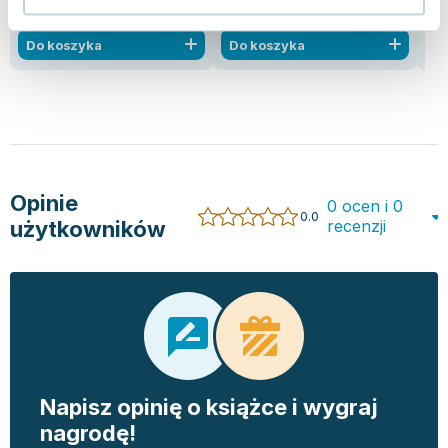
9.99 zł
10.01 zł
14
dobry
nowa
Do koszyka
Do koszyka
D
Opinie
0 ocen i 0
0.0
użytkowników
recenzji
Napisz opinię o książce i wygraj
nagrodę!