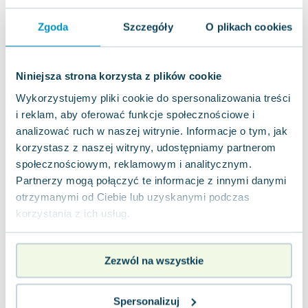
Inne książki z tej samej kategorii
Zgoda
Szczegóły
O plikach cookies
Niniejsza strona korzysta z plików cookie
Wykorzystujemy pliki cookie do spersonalizowania treści
i reklam, aby oferować funkcje społecznościowe i
analizować ruch w naszej witrynie. Informacje o tym, jak
korzystasz z naszej witryny, udostępniamy partnerom
społecznościowym, reklamowym i analitycznym.
Partnerzy mogą połączyć te informacje z innymi danymi
otrzymanymi od Ciebie lub uzyskanymi podczas
-77%
-16%
korzystania z ich usług.
Mroczniejszy odcień magii.
Doktor Jekyll i pan Hyde
Sta
Odcienie magii. Tom 1
Robert Louis Stevenson
Nina
Victoria Schwab
Zezwól na wszystkie
2.0
4.0
Pakujemy jutro
Pakujemy 11.08
Miękka
Miękka
Mię
Używana
Nowa
Uży
Spersonalizuj