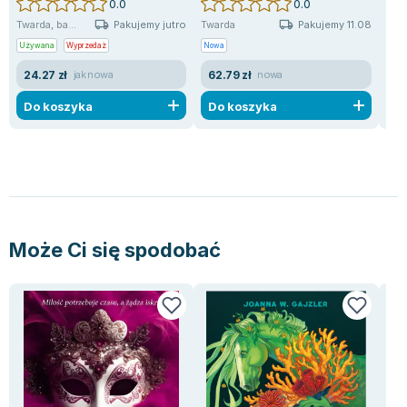
0.0
0.0
Pakujemy jutro
Pakujemy 11.08
Twarda, ba...
Twarda
Mię
Używana
Wyprzedaż
Nowa
Now
24.27 zł
62.79 zł
49
jak nowa
nowa
Do koszyka
Do koszyka
D
Może Ci się spodobać