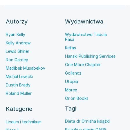
Autorzy
Wydawnictwa
Ryan Kelly
Wydawnictwo Tabula
Rasa
Kelly Andrew
Kefas
Lewis Shiner
Hanski Publishing Services
Ron Garney
One More Chapter
Madibek Musabekov
Gollancz
Michał Lewicki
Utopia
Dustin Brady
Morex
Roland Muller
Orion Books
Tagi
Kategorie
Dieta dr Ornisha książki
Liceum i technikum
Książki o diecie GAPS