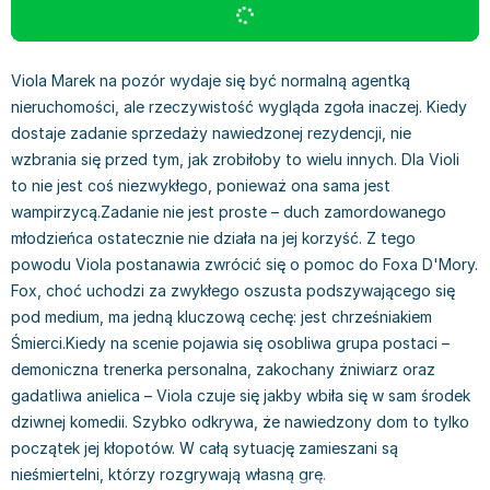
Książki: Prawo konstytucyjne
Książki: Film, muzyka, teatr
Książki dla dzieci 3-5 lat
Książki: Zdrowie
Dean Koontz
Książki: Prawo międzynarodowe
Książki: Historia sztuki
Książki: bajki dla dzieci 3-5 lat
Kuchnia i diety - książki
Andrzej Sapkowski
Książki: Prawo - orzecznictwo
Książki o architekturze
Kolorowanki i książki do naklejania 3-5 lat
Autorskie książki kucharskie
Stephenie Meyer
Viola Marek na pozór wydaje się być normalną agentką
Książki: Prawo pracy
Książki: Sztuka użytkowa
Książki do nauki języków obcych 3-5 lat
Ciasta, desery, wypieki - książki
Robert Ludlum
nieruchomości, ale rzeczywistość wygląda zgoła inaczej. Kiedy
Książki: Prawo Unii Europejskiej
Książki: Sztuki wizualne
Książki do nauki pisania i liczenia 3-5 lat
Diety, zdrowe żywienie - książki
Maria Czubaszek
dostaje zadanie sprzedaży nawiedzonej rezydencji, nie
Teksty aktów prawnych
Inne
Książki grające, z puzzlami i magnesami 3-5 lat
Książki kucharskie
Nora Roberts
wzbrania się przed tym, jak zrobiłoby to wielu innych. Dla Violi
Książki medyczne i naukowe
Kreatywne i aktywizujące książki dla dzieci 3-5 lat
Kuchnia polska - książki
Mario Vargas Llosa
to nie jest coś niezwykłego, ponieważ ona sama jest
wampirzycą.Zadanie nie jest proste – duch zamordowanego
Chemia - książki
Poznawanie świata dla dzieci 3-5 lat - książki
Napoje - książki
Katarzyna Grochola
młodzieńca ostatecznie nie działa na jej korzyść. Z tego
Książki o fizyce i astronomii
Książki o zainteresowaniach dla dzieci 3-5 lat
Książki: Poradniki
Ewa Nowak
powodu Viola postanawia zwrócić się o pomoc do Foxa D'Mory.
Geografia - książki
Książki dla dzieci 6-8 lat
Inne
Robin Cook
Fox, choć uchodzi za zwykłego oszusta podszywającego się
Inne
Książki do nauki czytania 6-8 lat
Książki: Dom, ogród - poradniki
Carlos Ruiz Zafon
pod medium, ma jedną kluczową cechę: jest chrześniakiem
Książki do matematyki
Książki do nauki języków obcych 6-8 lat
Książki: Hobby - poradniki
Konrad Gaca
Śmierci.Kiedy na scenie pojawia się osobliwa grupa postaci –
Książki medyczne
Książki do nauki pisania i liczenia 6-8 lat
Książki: Moda, uroda, savoir vivre - poradniki
Jerzy Zięba
demoniczna trenerka personalna, zakochany żniwiarz oraz
Książki do nauk przyrodniczych
Kreatywne i aktywizujące książki dla dzieci 6-8 lat
Książki pamiątkowe
Jodi Picoult
gadatliwa anielica – Viola czuje się jakby wbiła się w sam środek
Technika, inżynieria, technologia - książki, podręczniki -
Literatura dla dzieci 6-8 lat
Pozostałe książki
Dorota Terakowska
dziwnej komedii. Szybko odkrywa, że nawiedzony dom to tylko
nauki ścisłe
Poznawanie świata dla dzieci 6-8 lat - książki
Abbi Glines
początek jej kłopotów. W całą sytuację zamieszani są
Książki do nauk społecznych i humanistycznych
Książki o zainteresowaniach dla dzieci 6-8 lat
Alfred Szklarski
nieśmiertelni, którzy rozgrywają własną grę.