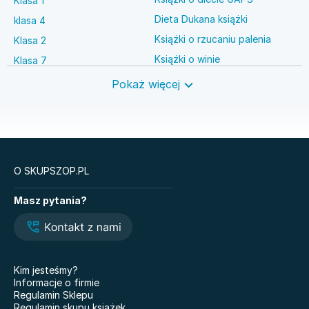
Klasa 1
Dieta Dukana książki
klasa 4
Książki o rzucaniu palenia
Klasa 2
Książki o winie
Klasa 7
Książki o anestezjologii
Szkoła średnia
Pokaż więcej
Książki o brydżu
Język niemiecki
Książki o prawie autorskim
Nauki ścisłe
O SKUPSZOP.PL
Książki
Masz pytania?
Legendy i Latte
Glukozowa rewolucja
Hazel Wood. Tom 1
The Love Hypothesis
Atomowe nawyki. Drobne
Kiedy twoja złość
zmiany, niezwykłe efekty
krzywdzi dziecko.
Kim jesteśmy?
Poradnik dla rodziców
Nauczyciele
Informacje o firmie
Dziewczyny z Syberii
Regulamin Sklepu
Nie mówię żegnaj
Regulamin skupu książek