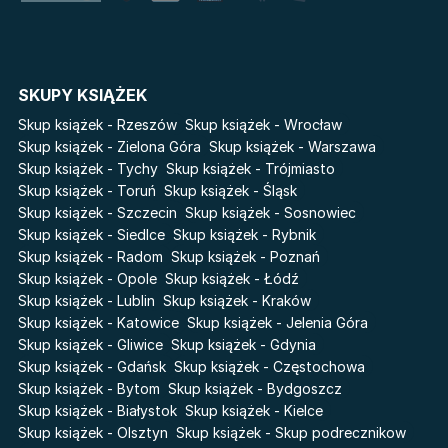
Lato
Fala
Salt Modern Fiction
The Powerless Trilogy
Cykle
SKUPY KSIĄŻEK
Światy Pilipiuka
Pamiętniki Wampirów
Skup książek - Rzeszów
Skup książek - Wrocław
Cień od wschodu
Basia. Wielka księga.
Skup książek - Zielona Góra
Skup książek - Warszawa
Poznawaj świat z Basią
Skup książek - Tychy
Skup książek - Trójmiasto
Przebudzenie powietrza
Skup książek - Toruń
Skup książek - Śląsk
The Hazel Wood
Pieśń Lwicy
Skup książek - Szczecin
Skup książek - Sosnowiec
Zmierzch
Akademia wampirów
Skup książek - Siedlce
Skup książek - Rybnik
Faye
Skup książek - Radom
Skup książek - Poznań
Karneval
Skup książek - Opole
Skup książek - Łódź
Katie Maguire
Baśń o złamanym sercu
Skup książek - Lublin
Skup książek - Kraków
Liceum Freuda
Prosta zabawa
Skup książek - Katowice
Skup książek - Jelenia Góra
Sherlock Holmes Society
Skup książek - Gliwice
Skup książek - Gdynia
Skup książek - Gdańsk
Skup książek - Częstochowa
Skup książek - Bytom
Skup książek - Bydgoszcz
Skup książek - Białystok
Skup książek - Kielce
Skup książek - Olsztyn
Skup książek - Skup podrecznikow