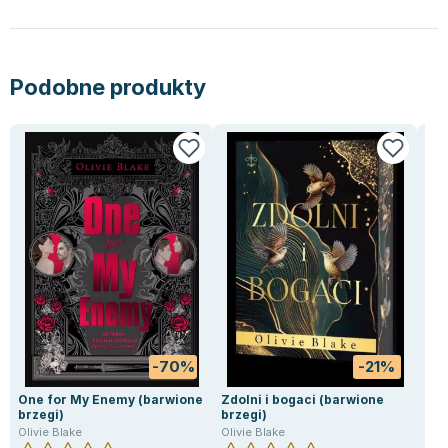
Lorraine Warren
Ajahn Brahm
Lucinda Riley
Podobne produkty
Jacek Walkiewicz
-70%
-21%
One for My Enemy (barwione
Zdolni i bogaci (barwione
One
brzegi)
brzegi)
Oliv
Olivie Blake
Olivie Blake