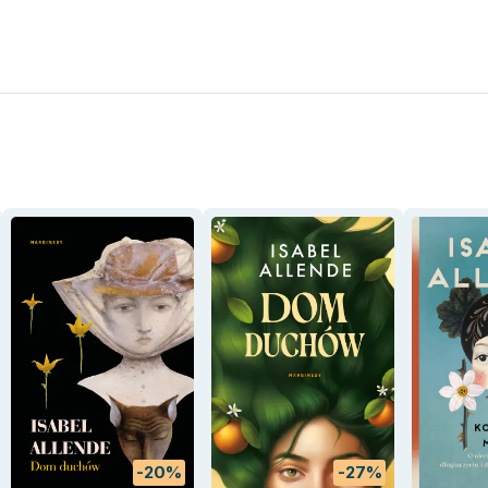
-20%
-27%