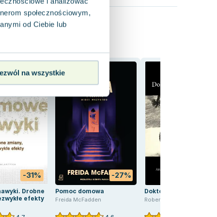
ołecznościowe i analizować
artnerom społecznościowym,
anymi od Ciebie lub
ezwól na wszystkie
-31%
-27%
-16
awyki. Drobne
Pomoc domowa
Doktor Jekyll i pan Hyd
ezwykłe efekty
Freida McFadden
Robert Louis Stevenson
4.7
4.6
4.0