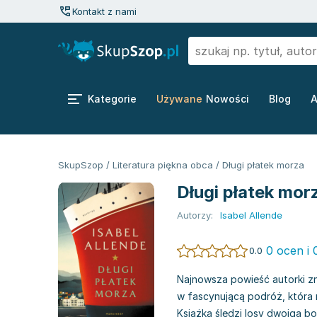
Kontakt z nami
Kategorie
Używane
Nowości
Blog
A
SkupSzop
/
Literatura piękna obca
/
Długi płatek morza
Długi płatek mor
Autorzy:
Isabel Allende
0 ocen i 
0.0
Najnowsza powieść autorki z
w fascynującą podróż, która r
Książka śledzi losy dwojga b