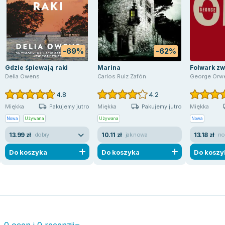
-69%
-62%
Gdzie śpiewają raki
Marina
Folwark zw
Delia Owens
Carlos Ruiz Zafón
George Orwe
4.8
4.2
Pakujemy jutro
Pakujemy jutro
Miękka
Miękka
Miękka
Nowa
Używana
Używana
Nowa
13.99 zł
10.11 zł
13.18 zł
dobry
jak nowa
no
Do koszyka
Do koszyka
Do koszy