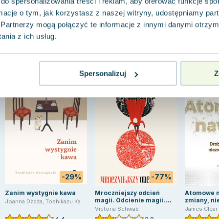
do spersonalizowania treści i reklam, aby oferować funkcje sp
ormacje o tym, jak korzystasz z naszej witryny, udostępniamy p
Partnerzy mogą połączyć te informacje z innymi danymi otrzym
nia z ich usług.
Spersonalizuj
Z
-29%
-77%
Zanim wystygnie kawa
Mroczniejszy odcień
Atomowe n
magii. Odcienie magii.
zmiany, ni
Joanna Dżdża
,
Toshikazu Kawaguchi
Tom 1
Victoria Schwab
James Clear
4.4
2.0