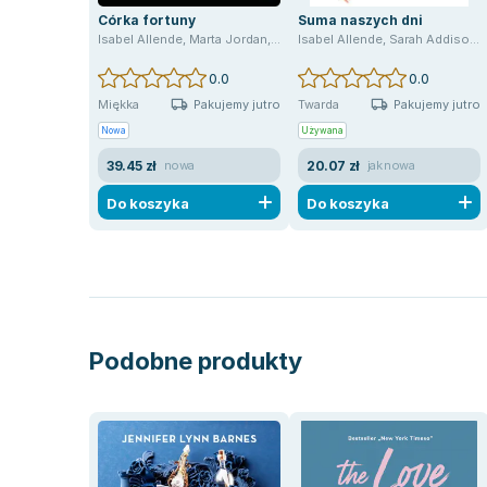
Córka fortuny
Suma naszych dni
Isabel Allende
,
Marta Jordan
,
Anna Sawicka-Chrapkowicz
Isabel Allende
,
Sarah Addison Allen
0.0
0.0
Pakujemy jutro
Pakujemy jutro
Miękka
Twarda
Nowa
Używana
39.45 zł
20.07 zł
nowa
jak nowa
Do koszyka
Do koszyka
Podobne produkty