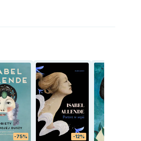
-75%
-12%
-53