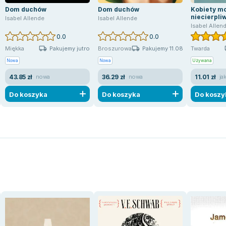
Dom duchów
Dom duchów
Kobiety mo
niecierpliw
Isabel Allende
Isabel Allende
długim życ
Isabel Allen
czarownic
0.0
0.0
Pakujemy jutro
Pakujemy 11.08
Miękka
Broszurowa
Twarda
Nowa
Nowa
Używana
43.85 zł
36.29 zł
11.01 zł
nowa
nowa
ja
Do koszyka
Do koszyka
Do koszy