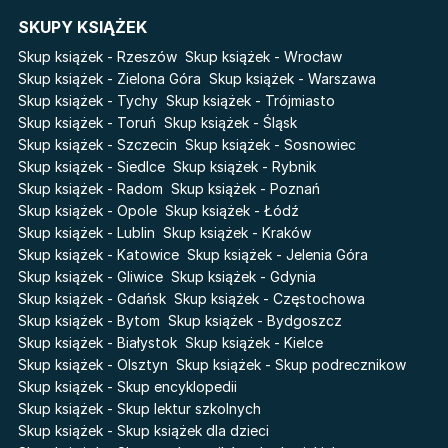
Cykle
SKUPY KSIĄŻEK
Światy Pilipiuka
Pamiętniki Wampirów
Skup książek - Rzeszów
Skup książek - Wrocław
Cień od wschodu
Basia. Wielka księga.
Skup książek - Zielona Góra
Skup książek - Warszawa
Poznawaj świat z Basią
Skup książek - Tychy
Skup książek - Trójmiasto
Przebudzenie powietrza
Skup książek - Toruń
Skup książek - Śląsk
The Hazel Wood
Pieśń Lwicy
Skup książek - Szczecin
Skup książek - Sosnowiec
Zmierzch
Akademia wampirów
Skup książek - Siedlce
Skup książek - Rybnik
Faye
Skup książek - Radom
Skup książek - Poznań
Karneval
Skup książek - Opole
Skup książek - Łódź
Katie Maguire
Baśń o złamanym sercu
Skup książek - Lublin
Skup książek - Kraków
Liceum Freuda
Prosta zabawa
Skup książek - Katowice
Skup książek - Jelenia Góra
Sherlock Holmes Society
Skup książek - Gliwice
Skup książek - Gdynia
Skup książek - Gdańsk
Skup książek - Częstochowa
Skup książek - Bytom
Skup książek - Bydgoszcz
Skup książek - Białystok
Skup książek - Kielce
Skup książek - Olsztyn
Skup książek - Skup podrecznikow
Skup książek - Skup encyklopedii
Skup książek - Skup lektur szkolnych
Skup książek - Skup książek dla dzieci