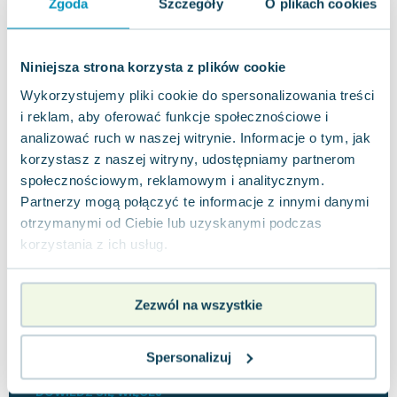
Zgoda
Szczegóły
O plikach cookies
Niniejsza strona korzysta z plików cookie
Wykorzystujemy pliki cookie do spersonalizowania treści
Opinie
i reklam, aby oferować funkcje społecznościowe i
0 ocen i 0
0.0
analizować ruch w naszej witrynie. Informacje o tym, jak
użytkowników
recenzji
korzystasz z naszej witryny, udostępniamy partnerom
społecznościowym, reklamowym i analitycznym.
Partnerzy mogą połączyć te informacje z innymi danymi
otrzymanymi od Ciebie lub uzyskanymi podczas
korzystania z ich usług.
Napisz opinię o książce i wygraj
Zezwól na wszystkie
nagrodę!
W każdym miesiącu wybieramy najlepsze opinie i
Spersonalizuj
nagradzamy recenzentów.
DOWIEDZ SIĘ WIĘCEJ