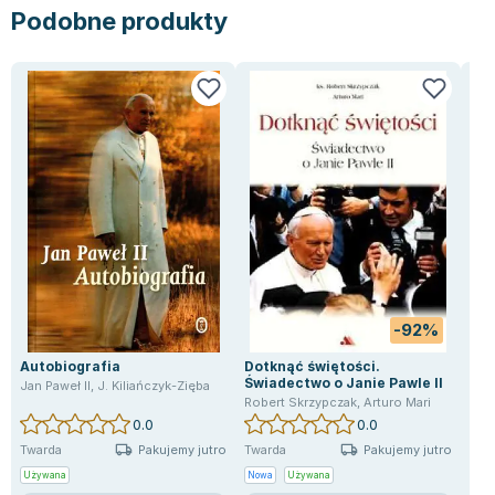
Podobne produkty
Zygmunt Freud
Agata Passent
Michel Moran
Maciej Orłoś
Jo Nesbo
Katarzyna Miller
Antoine de Saint Exupery
Lew Tołstoj
Mark Twain
Marcin Meller
Paulina Młynarska
-92%
ks. Piotr Pawlukiewicz
Autobiografia
Jarosław Sokołowski
Dotknąć świętości.
Rok
Świadectwo o Janie Pawle II
cie
Jan Paweł II
,
J. Kiliańczyk-Zięba
Piotr Latocha
Robert Skrzypczak
,
Arturo Mari
Jan 
0.0
0.0
Michael Scott
Pakujemy jutro
Pakujemy jutro
Twarda
Twarda
Twa
Piotr Semka
Używana
Nowa
Używana
Uży
Jarosław Iwaszkiewicz