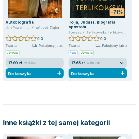
Lorraine Warren
Ajahn Brahm
-71%
Lucinda Riley
Autobiografia
To ja, Judasz. Biografia
Ele
Jacek Walkiewicz
apostoła
Jan Paweł II
,
J. Kiliańczyk-Zięba
Jan 
Tomasz P. Terlikowski
,
Terlikowski Tomasz
0.0
0.0
Pakujemy jutro
Pakujemy jutro
Twarda
Twarda
Twa
Używana
Nowa
Używana
Uży
17.90 zł
17.65 zł
7.
widoczne ślady używania
widoczne ślady używania
Do koszyka
Do koszyka
D
Inne książki z tej samej kategorii