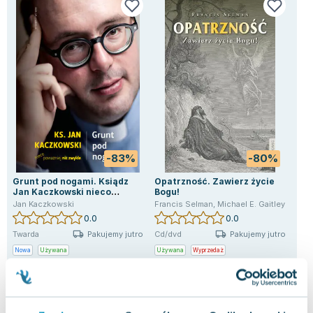
-83%
-80%
Grunt pod nogami. Ksiądz
Opatrzność. Zawierz życie
Rel
Jan Kaczkowski nieco
Bogu!
Ośc
poważniej niż zwykle
Jan Kaczkowski
Francis Selman
,
Michael E. Gaitley
Tom
0.0
0.0
Pakujemy jutro
Pakujemy jutro
Twarda
Cd/dvd
Twa
Nowa
Używana
Używana
Wyprzedaż
Now
7.55 zł
3.90 zł
7.
dobry
jak nowa
Do koszyka
Do koszyka
D