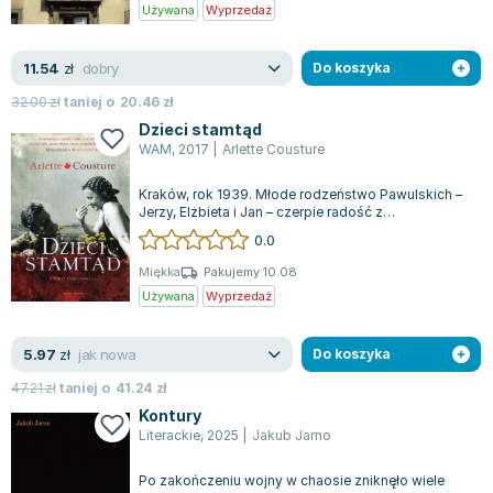
Używana
Wyprzedaż
Joseph Murphy
Jan Sztaudynger
dobry
11.54
zł
Do koszyka
Aleksander Puszkin
Oscar Wilde
32.00
zł
taniej o
20.46
zł
Dzieci stamtąd
Małgorzata Ohme
WAM
,
2017
|
Arlette Cousture
Maddie Ziegler
Leszek Czarnecki
Kraków, rok 1939. Młode rodzeństwo Pawulskich –
Jerzy, Elżbieta i Jan – czerpie radość z
Joanna Racewicz
młodzieńczych lat, nie zdając sobie spraw...
0.0
Maria Seweryn
Janina Zającówna
Miękka
Pakujemy 10.08
Używana
Wyprzedaż
Eric Helms
Anna Prus (oprac.)
jak nowa
5.97
zł
Do koszyka
Nela Mała Reporterka
Agnieszka Maciąg
47.21
zł
taniej o
41.24
zł
Kontury
Barbara Wrzesińska
Literackie
,
2025
|
Jakub Jarno
Terry Pratchett
Virginia Woolf
Po zakończeniu wojny w chaosie zniknęło wiele