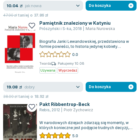
jak nowa
10.04
zł
Do koszyka
47.90
zł
taniej o
37.86
zł
Pamiętnik znaleziony w Katyniu
Prószyński i S-ka
,
2018
|
Maria Nurowska
Biografia Janki Lewandowskiej, przedstawiona w
formie powieści, to historia jedynej kobiety
więzionej w obozie w Kozielsku, która...
0.0
Twarda
Pakujemy 10.08
Używana
Wyprzedaż
dobry
19.08
zł
Do koszyka
38.00
zł
taniej o
18.92
zł
Pakt Ribbentrop-Beck
Rebis
,
2012
|
Piotr Zychowicz
W narodowych dziejach zdarzają się momenty, w
których konieczne jest podjęcie trudnych decyzji,
aby uchronić kraj przed całkowitym...
5.0