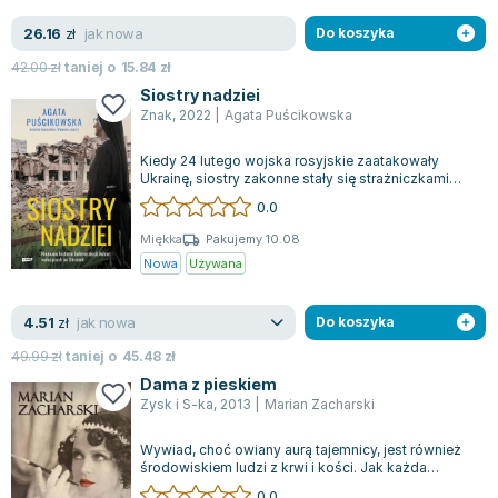
jak nowa
26.16
zł
Do koszyka
42.00
zł
taniej o
15.84
zł
Siostry nadziei
Znak
,
2022
|
Agata Puścikowska
Kiedy 24 lutego wojska rosyjskie zaatakowały
Ukrainę, siostry zakonne stały się strażniczkami
człowieczeństwa w wojennej rzeczywis...
0.0
Miękka
Pakujemy 10.08
Nowa
Używana
jak nowa
4.51
zł
Do koszyka
49.99
zł
taniej o
45.48
zł
Dama z pieskiem
Zysk i S-ka
,
2013
|
Marian Zacharski
Wywiad, choć owiany aurą tajemnicy, jest również
środowiskiem ludzi z krwi i kości. Jak każda
instytucja, i tutaj można znaleźć ni...
0.0