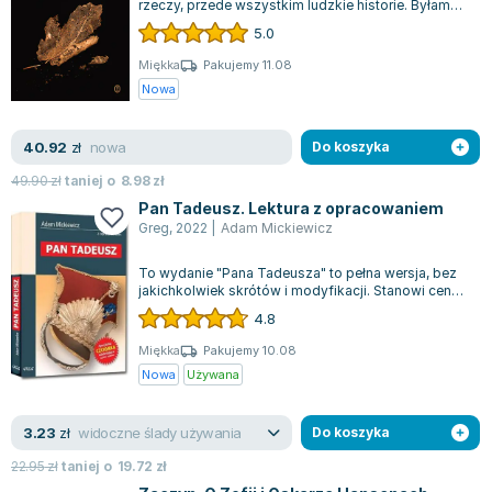
rzeczy, przede wszystkim ludzkie historie. Byłam
Lorraine Warren
jedną z tych osób, których nigdy ni...
5.0
Ajahn Brahm
Lucinda Riley
Miękka
Pakujemy 11.08
Nowa
Jacek Walkiewicz
nowa
40.92
zł
Do koszyka
49.90
zł
taniej o
8.98
zł
Pan Tadeusz. Lektura z opracowaniem
Greg
,
2022
|
Adam Mickiewicz
To wydanie "Pana Tadeusza" to pełna wersja, bez
jakichkolwiek skrótów i modyfikacji. Stanowi cenne
źródło informacji dla każdego u...
4.8
Miękka
Pakujemy 10.08
Nowa
Używana
widoczne ślady używania
3.23
zł
Do koszyka
22.95
zł
taniej o
19.72
zł