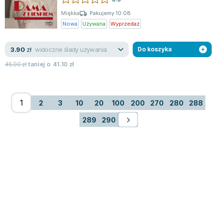
Miękka
Pakujemy 10.08
Nowa
Używana
Wyprzedaż
widoczne ślady używania
3.90
zł
Do koszyka
45.00
zł
taniej o
41.10
zł
2
3
10
20
100
200
270
280
288
289
290