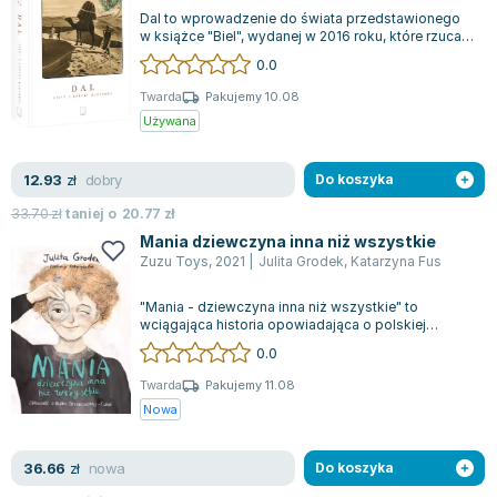
Dal to wprowadzenie do świata przedstawionego
w książce "Biel", wydanej w 2016 roku, które rzuca
światło na dawną Afrykę. Opowieśc...
0.0
Twarda
Pakujemy 10.08
Używana
dobry
12.93
zł
Do koszyka
33.70
zł
taniej o
20.77
zł
Mania dziewczyna inna niż wszystkie
Zuzu Toys
,
2021
|
Julita Grodek
,
Katarzyna Fus
"Mania - dziewczyna inna niż wszystkie" to
wciągająca historia opowiadająca o polskiej
noblistce, która musiała stawić czoło wielu...
0.0
Twarda
Pakujemy 11.08
Nowa
nowa
36.66
zł
Do koszyka