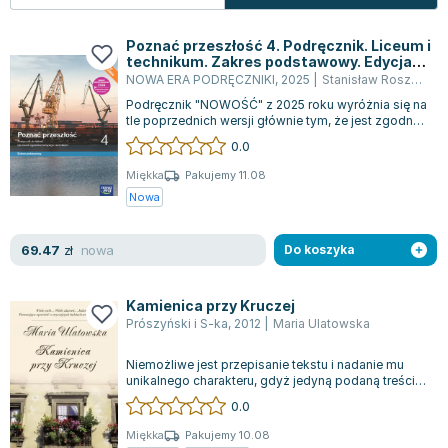
Zygmunt Freud
Poznać przeszłość 4. Podręcznik. Liceum i
Agata Passent
technikum. Zakres podstawowy. Edycja
Michel Moran
2024
NOWA ERA PODRĘCZNIKI
,
2025
|
Stanisław Roszak
,
op
Maciej Orłoś
Podręcznik "NOWOŚĆ" z 2025 roku wyróżnia się na
tle poprzednich wersji głównie tym, że jest zgodny
Jo Nesbo
z najnowszymi standardami ustal...
0.0
Katarzyna Miller
Antoine de Saint Exupery
Miękka
Pakujemy 11.08
Nowa
Lew Tołstoj
Mark Twain
nowa
69.47
zł
Do koszyka
Marcin Meller
Paulina Młynarska
Kamienica przy Kruczej
ks. Piotr Pawlukiewicz
Prószyński i S-ka
,
2012
|
Maria Ulatowska
Jarosław Sokołowski
Piotr Latocha
Niemożliwe jest przepisanie tekstu i nadanie mu
unikalnego charakteru, gdyż jedyną podaną treścią
Michael Scott
jest nazwa wydawnictwa "Prószyńs...
0.0
Piotr Semka
Jarosław Iwaszkiewicz
Miękka
Pakujemy 10.08