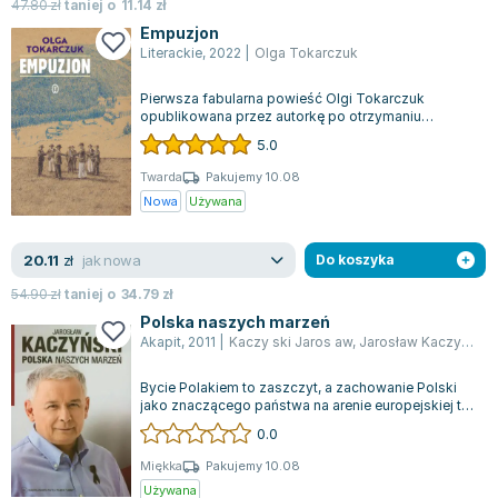
47.80
zł
taniej o
11.14
zł
Empuzjon
Literackie
,
2022
|
Olga Tokarczuk
Pierwsza fabularna powieść Olgi Tokarczuk
opublikowana przez autorkę po otrzymaniu
Literackiej Nagrody Nobla! Akcja powieści “Empu...
5.0
Twarda
Pakujemy 10.08
Nowa
Używana
jak nowa
20.11
zł
Do koszyka
54.90
zł
taniej o
34.79
zł
Polska naszych marzeń
Akapit
,
2011
|
Kaczy ski Jaros aw
,
Jarosław Kaczyński
Bycie Polakiem to zaszczyt, a zachowanie Polski
jako znaczącego państwa na arenie europejskiej to
nasz wspólny cel. Dzięki ciężkie...
0.0
Miękka
Pakujemy 10.08
Używana