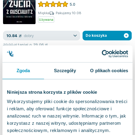
narodziny dzieci. Auschwitz miało różne...
5.0
Miękka
Pakujemy 10.08
Używana
dobry
10.84
zł
Do koszyka
39.90
zł
taniej o
29.06
zł
Czasy secondhand. Koniec czerwonego
człowieka
Czarne
,
2016
|
Swietłana Aleksijewicz
Zgoda
Szczegóły
O plikach cookies
Homo sovieticus to postać jedyna w swoim
rodzaju, choć łączy w sobie cechy, które odróżniają
go od pozostałych ludzi. Posiada unik...
0.0
Niniejsza strona korzysta z plików cookie
Miękka
Pakujemy 10.08
Nowa
Wykorzystujemy pliki cookie do spersonalizowania treści
i reklam, aby oferować funkcje społecznościowe i
nowa
43.22
zł
Do koszyka
analizować ruch w naszej witrynie. Informacje o tym, jak
korzystasz z naszej witryny, udostępniamy partnerom
44.90
zł
taniej o
1.68
zł
społecznościowym, reklamowym i analitycznym.
Znaki naszego losu