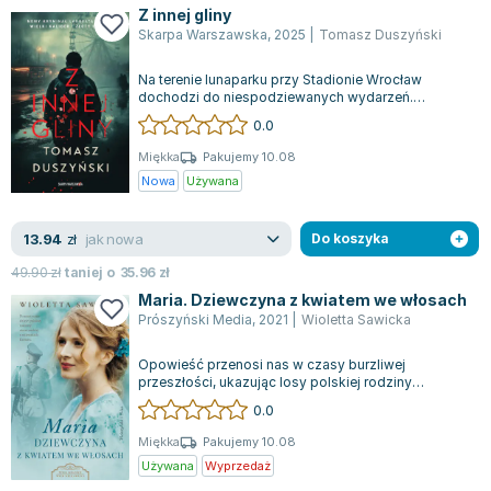
Z innej gliny
Skarpa Warszawska
,
2025
|
Tomasz Duszyński
Na terenie lunaparku przy Stadionie Wrocław
dochodzi do niespodziewanych wydarzeń.
Policyjny analityk Staszek Kęsik planuje spotka...
0.0
Miękka
Pakujemy 10.08
Nowa
Używana
jak nowa
13.94
zł
Do koszyka
49.90
zł
taniej o
35.96
zł
Maria. Dziewczyna z kwiatem we włosach
Prószyński Media
,
2021
|
Wioletta Sawicka
Opowieść przenosi nas w czasy burzliwej
przeszłości, ukazując losy polskiej rodziny
ziemiańskiej z Kresów wileńskich. Jest to trze...
0.0
Miękka
Pakujemy 10.08
Używana
Wyprzedaż