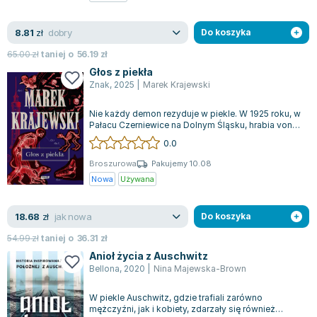
dobry
8.81
zł
Do koszyka
65.00
zł
taniej o
56.19
zł
Głos z piekła
Znak
,
2025
|
Marek Krajewski
Nie każdy demon rezyduje w piekle. W 1925 roku, w
Pałacu Czerniewice na Dolnym Śląsku, hrabia von
Babbitz zmaga się z serią nieszc...
0.0
Broszurowa
Pakujemy 10.08
Nowa
Używana
jak nowa
18.68
zł
Do koszyka
54.99
zł
taniej o
36.31
zł
Anioł życia z Auschwitz
Bellona
,
2020
|
Nina Majewska-Brown
W piekle Auschwitz, gdzie trafiali zarówno
mężczyźni, jak i kobiety, zdarzały się również