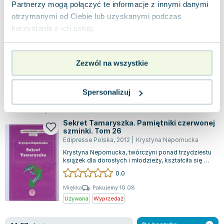
Filia
,
2025
|
Agnieszka Krawczyk
Partnerzy mogą połączyć te informacje z innymi danymi
otrzymanymi od Ciebie lub uzyskanymi podczas
Z końcem lata konflikty w Czystej Wodzie nie
korzystania z ich usług.
ustają. Rafał Skierka zmaga się z matką Ireną w
walce o zabytkową basztę zdobioną pol...
0.0
Miękka
Pakujemy 11.08
Zezwól na wszystkie
Nowa
Spersonalizuj
nowa
37.64
zł
Do koszyka
49.99
zł
taniej o
12.35
zł
Sekret Tamaryszka. Pamiętniki czerwonej
szminki. Tom 26
Edipresse Polska
,
2012
|
Krystyna Nepomucka
Krystyna Nepomucka, twórczyni ponad trzydziestu
książek dla dorosłych i młodzieży, kształciła się w
różnych dziedzinach: medycynie...
0.0
Miękka
Pakujemy 10.08
Używana
Wyprzedaż