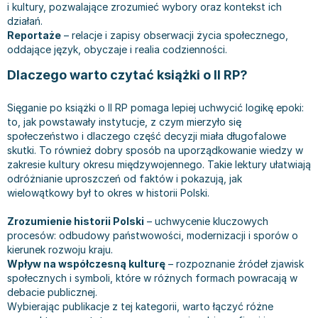
i kultury, pozwalające zrozumieć wybory oraz kontekst ich
Książki: Prawo konstytucyjne
Książki: Film, muzyka, teatr
Książki dla dzieci 3-5 lat
Książki: Zdrowie
Dean Koontz
działań.
Książki: Prawo międzynarodowe
Książki: Historia sztuki
Książki: bajki dla dzieci 3-5 lat
Kuchnia i diety - książki
Andrzej Sapkowski
Reportaże
– relacje i zapisy obserwacji życia społecznego,
Książki: Prawo - orzecznictwo
Książki o architekturze
Kolorowanki i książki do naklejania 3-5 lat
Autorskie książki kucharskie
Stephenie Meyer
oddające język, obyczaje i realia codzienności.
Książki: Prawo pracy
Książki: Sztuka użytkowa
Książki do nauki języków obcych 3-5 lat
Ciasta, desery, wypieki - książki
Robert Ludlum
Dlaczego warto czytać książki o II RP?
Książki: Prawo Unii Europejskiej
Książki: Sztuki wizualne
Książki do nauki pisania i liczenia 3-5 lat
Diety, zdrowe żywienie - książki
Maria Czubaszek
Teksty aktów prawnych
Inne
Książki grające, z puzzlami i magnesami 3-5 lat
Książki kucharskie
Nora Roberts
Sięganie po książki o II RP pomaga lepiej uchwycić logikę epoki:
Książki medyczne i naukowe
Kreatywne i aktywizujące książki dla dzieci 3-5 lat
Kuchnia polska - książki
Mario Vargas Llosa
to, jak powstawały instytucje, z czym mierzyło się
społeczeństwo i dlaczego część decyzji miała długofalowe
Chemia - książki
Poznawanie świata dla dzieci 3-5 lat - książki
Napoje - książki
Katarzyna Grochola
skutki. To również dobry sposób na uporządkowanie wiedzy w
Książki o fizyce i astronomii
Książki o zainteresowaniach dla dzieci 3-5 lat
Książki: Poradniki
Ewa Nowak
zakresie kultury okresu międzywojennego. Takie lektury ułatwiają
Geografia - książki
Książki dla dzieci 6-8 lat
Inne
Robin Cook
odróżnianie uproszczeń od faktów i pokazują, jak
wielowątkowy był to okres w historii Polski.
Inne
Książki do nauki czytania 6-8 lat
Książki: Dom, ogród - poradniki
Carlos Ruiz Zafon
Książki do matematyki
Książki do nauki języków obcych 6-8 lat
Książki: Hobby - poradniki
Konrad Gaca
Zrozumienie historii Polski
– uchwycenie kluczowych
Książki medyczne
Książki do nauki pisania i liczenia 6-8 lat
Książki: Moda, uroda, savoir vivre - poradniki
Jerzy Zięba
procesów: odbudowy państwowości, modernizacji i sporów o
Książki do nauk przyrodniczych
Kreatywne i aktywizujące książki dla dzieci 6-8 lat
Książki pamiątkowe
Jodi Picoult
kierunek rozwoju kraju.
Wpływ na współczesną kulturę
– rozpoznanie źródeł zjawisk
Technika, inżynieria, technologia - książki, podręczniki -
Literatura dla dzieci 6-8 lat
Pozostałe książki
Dorota Terakowska
społecznych i symboli, które w różnych formach powracają w
nauki ścisłe
Poznawanie świata dla dzieci 6-8 lat - książki
Abbi Glines
debacie publicznej.
Książki do nauk społecznych i humanistycznych
Książki o zainteresowaniach dla dzieci 6-8 lat
Alfred Szklarski
Wybierając publikacje z tej kategorii, warto łączyć różne