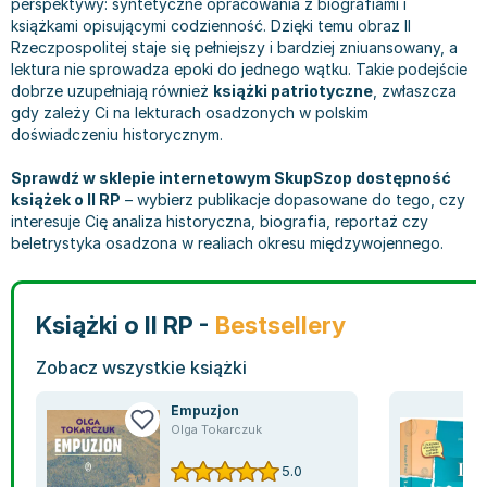
perspektywy: syntetyczne opracowania z biografiami i
Filologia - książki
Książki dla dzieci 9-12 lat
Stefan Żeromski
książkami opisującymi codzienność. Dzięki temu obraz II
Książki filozoficzne
Książki edukacyjne dla dzieci 9-12 lat
Henryk Sienkiewicz
Rzeczpospolitej staje się pełniejszy i bardziej zniuansowany, a
Inne
Literatura dla dzieci 9-12 lat
Juliusz Słowacki
lektura nie sprowadza epoki do jednego wątku. Takie podejście
dobrze uzupełniają również
książki patriotyczne
, zwłaszcza
Kulturoznawstwo, antropologia - książki
Poznawanie świata dla dzieci 9-12 lat - książki
Jacek Piekara
gdy zależy Ci na lekturach osadzonych w polskim
Książki o naukach politycznych
Książki o zainteresowaniach dla dzieci 9-12 lat
Meg Cabot
doświadczeniu historycznym.
Książki pedagogiczne
Książki dla młodzieży
James Rollins
Psychologia - książki
Literatura dla młodzieży
Maria Konopnicka
Sprawdź w sklepie internetowym SkupSzop dostępność
książek o II RP
– wybierz publikacje dopasowane do tego, czy
Socjologia - książki
Literatura popularno-naukowa
Paulo Coelho
interesuje Cię analiza historyczna, biografia, reportaż czy
Książki: Religie i wyznania
Społeczeństwo i rozwój osobisty - książki
Rick Riordan
beletrystyka osadzona w realiach okresu międzywojennego.
Inne
Lektury i pomoce szkolne
John Flanagan
Książki: Buddyzm
Lektury do gimnazjów i szkół średnich
Graham Masterton
Książki: Chrześcijaństwo
Lektury do szkoły podstawowej
Astrid Lindgren
Książki o II RP -
Bestsellery
Książki: Islam
Szkoły wyższe - książki
Anna Ficner-Ogonowska
Zobacz wszystkie książki
Książki: Judaizm
Bibliotekoznawstwo - książki
Federico Moccia
Książki: Rozwój osobisty
Książki o ekonomii i finansach - szkoły wyższe
Harlan Coben
Empuzjon
Inne
Książki do filologii - szkoły wyższe
Katarzyna Michalak
Olga Tokarczuk
Książki: Kariera i sukces
Książki medyczne dla studentów
Daniel Defoe
5.0