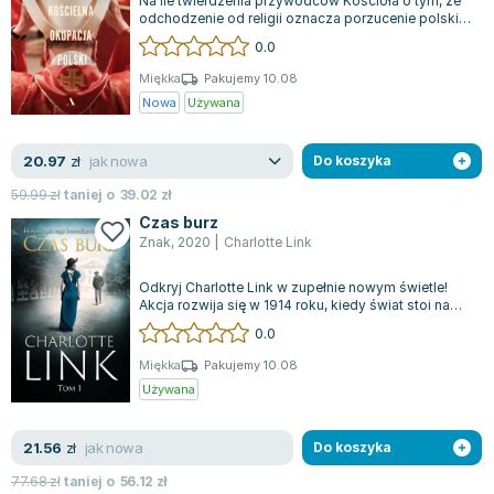
Na ile twierdzenia przywódców Kościoła o tym, że
odchodzenie od religii oznacza porzucenie polskiej
tradycji i tożsamości oraz ule...
0.0
Miękka
Pakujemy 10.08
Nowa
Używana
jak nowa
20.97
zł
Do koszyka
59.99
zł
taniej o
39.02
zł
Czas burz
Znak
,
2020
|
Charlotte Link
Odkryj Charlotte Link w zupełnie nowym świetle!
Akcja rozwija się w 1914 roku, kiedy świat stoi na
krawędzi wielkiej wojny, a Niem...
0.0
Miękka
Pakujemy 10.08
Używana
jak nowa
21.56
zł
Do koszyka
77.68
zł
taniej o
56.12
zł