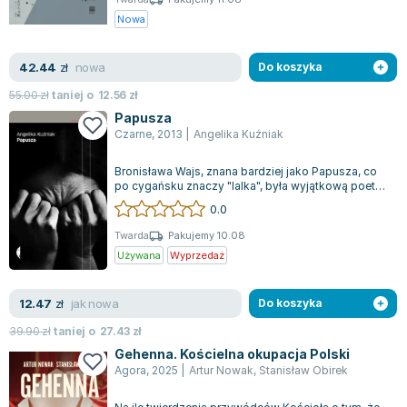
Nowa
nowa
42.44
zł
Do koszyka
55.00
zł
taniej o
12.56
zł
Papusza
Czarne
,
2013
|
Angelika Kuźniak
Bronisława Wajs, znana bardziej jako Papusza, co
po cygańsku znaczy "lalka", była wyjątkową poetką
odkrytą przez Jerzego Ficowskie...
0.0
Twarda
Pakujemy 10.08
Używana
Wyprzedaż
jak nowa
12.47
zł
Do koszyka
39.90
zł
taniej o
27.43
zł
Gehenna. Kościelna okupacja Polski
Agora
,
2025
|
Artur Nowak
,
Stanisław Obirek