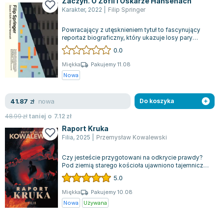
Zaczyn. O Zofii i Oskarze Hansenach
Karakter
,
2022
|
Filip Springer
Powracający z utęsknieniem tytuł to fascynujący
reportaż biograficzny, który ukazuje losy pary
polskich architektów-wizjonerów, dz...
0.0
Miękka
Pakujemy 11.08
Nowa
nowa
41.87
zł
Do koszyka
48.99
zł
taniej o
7.12
zł
Raport Kruka
Filia
,
2025
|
Przemysław Kowalewski
Czy jesteście przygotowani na odkrycie prawdy?
Pod ziemią starego kościoła ujawniono tajemniczą
kryptę, która natychmiast wzbudził...
5.0
Miękka
Pakujemy 10.08
Nowa
Używana