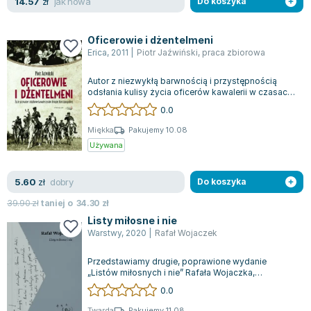
jak nowa
14.57
zł
Do koszyka
Oficerowie i dżentelmeni
Erica
,
2011
|
Piotr Jaźwiński
,
praca zbiorowa
Autor z niezwykłą barwnością i przystępnością
odsłania kulisy życia oficerów kawalerii w czasach
II Rzeczpospolitej. Czytelnik moż...
0.0
Miękka
Pakujemy 10.08
Używana
dobry
5.60
zł
Do koszyka
39.90
zł
taniej o
34.30
zł
Listy miłosne i nie
Warstwy
,
2020
|
Rafał Wojaczek
Przedstawiamy drugie, poprawione wydanie
„Listów miłosnych i nie” Rafała Wojaczka,
opracowane przez prof. Stanisława Beresia we ws...
0.0
Twarda
Pakujemy 11.08