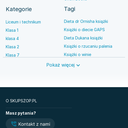
Tagi
Kategorie
Dieta dr Ornisha książki
Liceum i technikum
Książki o diecie GAPS
Klasa 1
Dieta Dukana książki
klasa 4
Książki o rzucaniu palenia
Klasa 2
Książki o winie
Klasa 7
Książki o anestezjologii
Szkoła średnia
Pokaż więcej
Książki o brydżu
Język niemiecki
Książki o prawie autorskim
Nauki ścisłe
O SKUPSZOP.PL
Książki
Masz pytania?
Matematyka. Podręcznik.
Sprawa Niny Frank.
Klasa 1. Zakres
Hubert Meyer. Tom 1
podstawowy. Liceum i