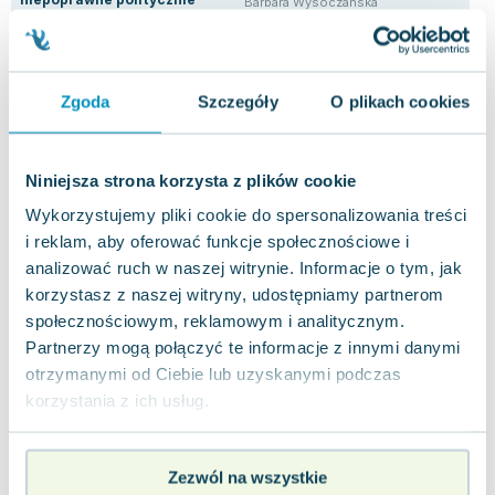
Barbara Wysoczańska
Pio
Piotr Zychowicz
0.0
5.0
Pakujemy jutro
Miękka
Miękka
Mię
Pakujemy dzisiaj
Używana
Nowa
Uży
Zgoda
Szczegóły
O plikach cookies
33.39 zł
39.90 zł
23
widoczne ślady używania
nowa
Do koszyka
Do koszyka
D
Niniejsza strona korzysta z plików cookie
Wykorzystujemy pliki cookie do spersonalizowania treści
i reklam, aby oferować funkcje społecznościowe i
analizować ruch w naszej witrynie. Informacje o tym, jak
korzystasz z naszej witryny, udostępniamy partnerom
społecznościowym, reklamowym i analitycznym.
Opinie
0 ocen i 0
Partnerzy mogą połączyć te informacje z innymi danymi
0.0
użytkowników
recenzji
otrzymanymi od Ciebie lub uzyskanymi podczas
korzystania z ich usług.
Zezwól na wszystkie