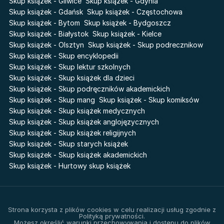
Skup książek - Gliwice
Skup książek - Gdynia
Sherlock Holmes Society
Skup książek - Gdańsk
Skup książek - Częstochowa
Skup książek - Bytom
Skup książek - Bydgoszcz
Skup książek - Białystok
Skup książek - Kielce
Skup książek - Olsztyn
Skup książek - Skup podrecznikow
Skup książek - Skup encyklopedii
Skup książek - Skup lektur szkolnych
Skup książek - Skup książek dla dzieci
Skup książek - Skup podręczników akademickich
Skup książek - Skup mang
Skup książek - Skup komiksów
Skup książek - Skup książek medycznych
Skup książek - Skup książek anglojęzycznych
Skup książek - Skup książek religijnych
Skup książek - Skup starych książek
Skup książek - Skup książek akademickich
Skup książek - Hurtowy skup książek
Strona korzysta z plików cookies w celu realizacji usług zgodnie z
Polityką prywatności.
Możesz określić warunki przechowywania i dostępu do plików