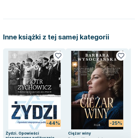
Inne książki z tej samej kategorii
-44%
-25%
Żydzi. Opowieści
Ciężar winy
Pak
niepoprawne politycznie