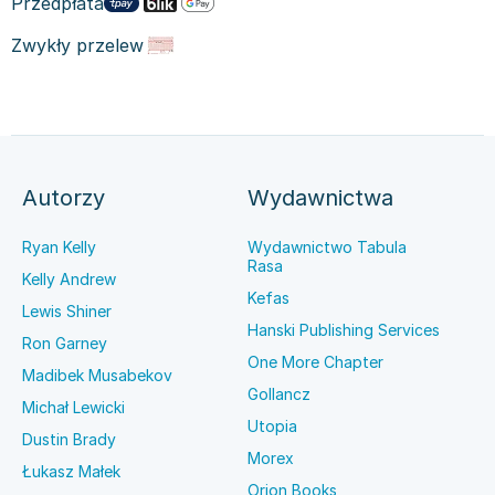
Przedpłata
Zwykły przelew
Autorzy
Wydawnictwa
Ryan Kelly
Wydawnictwo Tabula
Rasa
Kelly Andrew
Kefas
Lewis Shiner
Hanski Publishing Services
Ron Garney
One More Chapter
Madibek Musabekov
Gollancz
Michał Lewicki
Utopia
Dustin Brady
Morex
Łukasz Małek
Orion Books