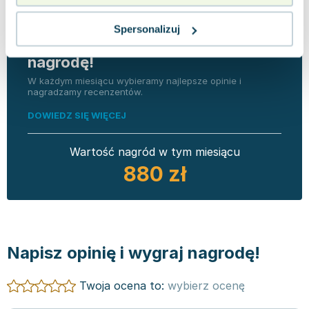
Spersonalizuj
Napisz opinię o książce i wygraj
nagrodę!
W każdym miesiącu wybieramy najlepsze opinie i
nagradzamy recenzentów.
DOWIEDZ SIĘ WIĘCEJ
Wartość nagród w tym miesiącu
880 zł
Napisz opinię i wygraj nagrodę!
Twoja ocena to:
wybierz ocenę