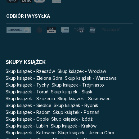
Uniwersum Reina Roja
Disney Uczy
ODBIÓR I WYSYŁKA
Królestwo kłamstw
Star Wars Darth Vader
Lato
Fala
Salt Modern Fiction
The Powerless Trilogy
Klątwa Przodków
Danganronpa. Koszmar w
Akademii Marzeń
Cykle
SKUPY KSIĄŻEK
Skup książek - Rzeszów
Skup książek - Wrocław
Światy Pilipiuka
Pamiętniki Wampirów
Skup książek - Zielona Góra
Skup książek - Warszawa
Cień od wschodu
Basia. Wielka księga.
Skup książek - Tychy
Skup książek - Trójmiasto
Poznawaj świat z Basią
Przebudzenie powietrza
Skup książek - Toruń
Skup książek - Śląsk
The Hazel Wood
Skup książek - Szczecin
Skup książek - Sosnowiec
Pieśń Lwicy
Skup książek - Siedlce
Skup książek - Rybnik
Zmierzch
Akademia wampirów
Skup książek - Radom
Skup książek - Poznań
Faye
Karneval
Skup książek - Opole
Skup książek - Łódź
Katie Maguire
Skup książek - Lublin
Skup książek - Kraków
Baśń o złamanym sercu
Skup książek - Katowice
Skup książek - Jelenia Góra
Liceum Freuda
Prosta zabawa