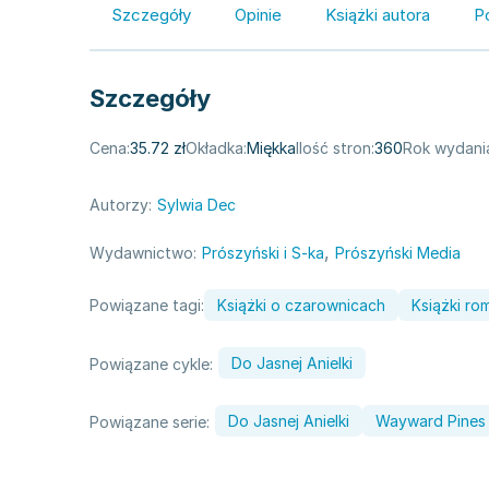
Szczegóły
Opinie
Książki autora
P
Szczegóły
Cena:
35.72 zł
Okładka:
Miękka
Ilość stron:
360
Rok wydani
Autorzy:
Sylwia Dec
,
Wydawnictwo:
Prószyński i S-ka
Prószyński Media
Powiązane tagi:
Książki o czarownicach
Książki r
Do Jasnej Anielki
Powiązane cykle:
Do Jasnej Anielki
Wayward Pines
Powiązane serie: