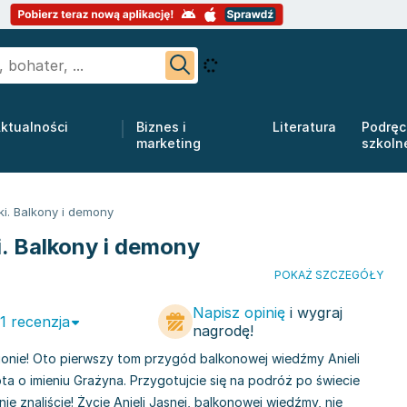
ktualności
Biznes i
Literatura
Podręc
marketing
szkoln
ki. Balkony i demony
i. Balkony i demony
POKAŻ SZCZEGÓŁY
Napisz opinię
i wygraj
 1 recenzja
nagrodę!
rgonie! Oto pierwszy tom przygód balkonowej wiedźmy Anieli
ota o imieniu Grażyna. Przygotujcie się na podróż po świecie
ie znaliście! Życie Anieli Jasnej, balkonowej wiedźmy, nie