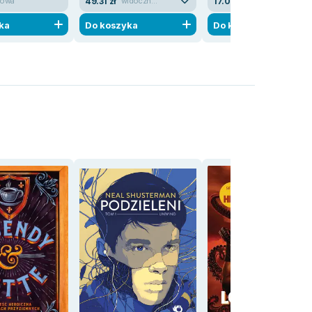
49.31 zł
17.02 zł
owa
widoczne ślady używania
jak nowa
ka
Do koszyka
Do koszyka