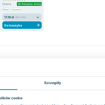
Miękka
Pakujemy dzisiaj
Nowa
Używana
17.19 zł
jak nowa
Do koszyka
Szczegóły
 plików cookie