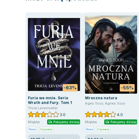
-63%
-55%
Furia we mnie. Seria
Mroczna natura
Wrath and Fury. Tom 1
Ages Sour
,
Agnes Sour
Tricia Levenseller
3.0
4.0
Miękka
Miękka
Pakujemy dzisiaj
Pakujemy dzisiaj
Nowa
Używana
Nowa
Używana