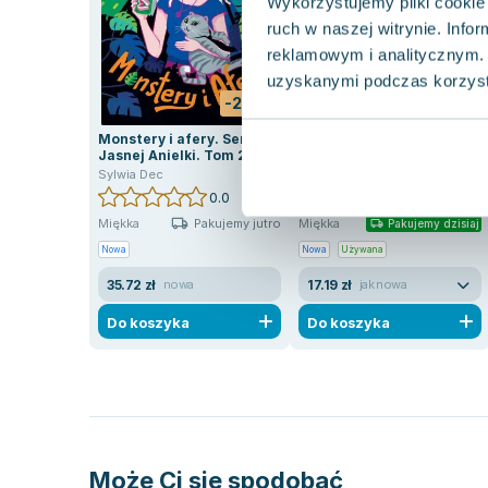
Wykorzystujemy pliki cookie 
ruch w naszej witrynie. Inf
reklamowym i analitycznym. 
uzyskanymi podczas korzysta
-29%
-66%
Monstery i afery. Seria Do
Krystyno, uspokój się!
Jasnej Anielki. Tom 2
Sylwia Dec
Sylwia Dec
0.0
0.0
Pakujemy jutro
Miękka
Miękka
Pakujemy dzisiaj
Nowa
Nowa
Używana
35.72 zł
17.19 zł
nowa
jak nowa
Do koszyka
Do koszyka
Może Ci się spodobać