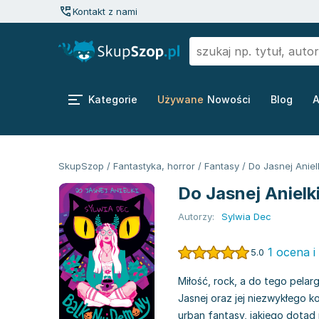
Kontakt z nami
Kategorie
Używane
Nowości
Blog
A
SkupSzop
/
Fantastyka, horror
/
Fantasy
/
Do Jasnej Aniel
Do Jasnej Anielk
Autorzy:
Sylwia Dec
1 ocena i
5.0
Miłość, rock, a do tego pela
Jasnej oraz jej niezwykłego k
urban fantasy, jakiego dotąd n