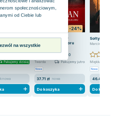
ołecznościowe i analizować
artnerom społecznościowym,
anymi od Ciebie lub
-43%
-24%
-7
amanki,
Kwaidan. Demony
Sołtys pierwsze demon
, demony
japońskiego folkloru
Marcin Halski
ezwól na wszystkie
 zbiorowe
rzyna Berenika Miszczuk
,
praca zbiorowa
Lafcadio Hearn
,
Rafał Dębski
,
Marta Krajewska
,
Katarzyna Berenika Mi
0.0
0.0
0.0
Pakujemy jutro
Pakujemy j
Twarda
Miękka
Pakujemy dzisiaj
Nowa
Nowa
37.71 zł
46.43 zł
ak nowa
nowa
nowa
ka
Do koszyka
Do koszyka