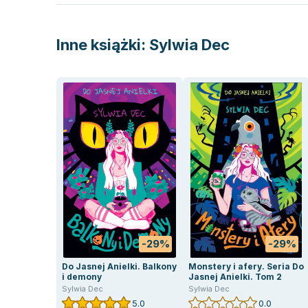
Inne książki:
Sylwia Dec
-29%
-29%
Do Jasnej Anielki. Balkony
Monstery i afery. Seria Do
i demony
Jasnej Anielki. Tom 2
Sylwia Dec
Sylwia Dec
5.0
0.0