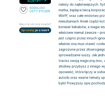
należy do najłatwiejszych. S
DODAJ DO
matka, będąca lwicą korporac
LISTY ŻYCZEŃ
Wolff; oraz całe mnóstwo prz
mieszkaniach Anieli rządzi ko
Masz tę lub inne książki?
koneser kebabów, a magia ws
Sprzedaj
je u nas
właściwie niemal zawsze – pr
jest często przez innych igno
właśnie ona musi stawić czoł
zagrożone przez złowrogiego
sprowadzanie suszy. Jak jed
tracisz swoją magiczną moc, a
złośliwy przybysz z innego w
opowieść, która łączy w sobi
autorki oraz ważne tematy spo
było! Powyższy opis pochod