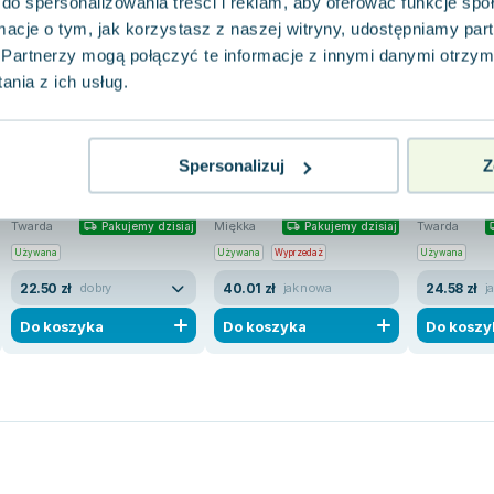
do spersonalizowania treści i reklam, aby oferować funkcje sp
ormacje o tym, jak korzystasz z naszej witryny, udostępniamy p
Partnerzy mogą połączyć te informacje z innymi danymi otrzym
nia z ich usług.
-50%
-5%
Nawia. Szamanki,
Słowiańskie bogi i demony
Nawia. Sz
szeptuchy, demony
szeptuchy
Tadeusz Linkner
Spersonalizuj
Z
Marta Krajewska
,
Anna Szumacher
,
opracowanie zbiorowe
,
praca zbiorowa
opracowanie
,
Kata
3.0
0.0
Twarda
Miękka
Twarda
Pakujemy dzisiaj
Pakujemy dzisiaj
Używana
Używana
Wyprzedaż
Używana
22.50 zł
40.01 zł
24.58 zł
dobry
jak nowa
j
Do koszyka
Do koszyka
Do koszy