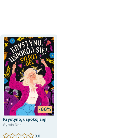
-66%
Krystyno, uspokój się!
Sylwia Dec
0.0