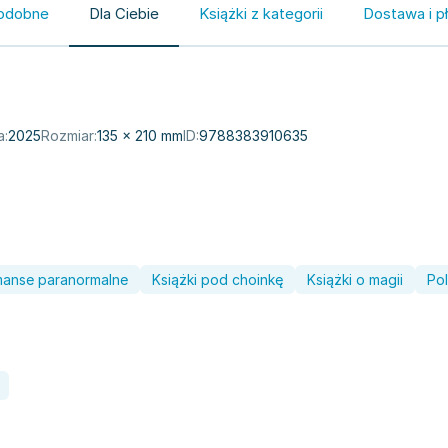
odobne
Dla Ciebie
Książki z kategorii
Dostawa i p
a:
2025
Rozmiar:
135 × 210 mm
ID:
9788383910635
omanse paranormalne
Książki pod choinkę
Książki o magii
Pol