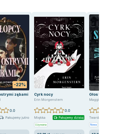
-22%
-72
ostrymi zębami
Cyrk nocy
Głos wody
l
Erin Morgenstern
Maggie Stiefvater
0.0
0.0
0.0
Pakujemy jutro
Miękka
Twarda
Pakujemy dzisiaj
Pakujemy dzis
Używana
Nowa
Używana