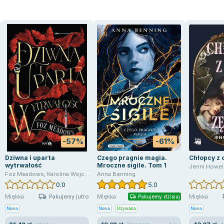
-57%
-61%
Dziwna i uparta
Czego pragnie magia.
Chłopcy z 
wytrwałość
Mroczne sigile. Tom 1
Jenni Howel
Foz Meadows
,
Karolina Wojciechowska
Anna Benning
0.0
5.0
Pakujemy jutro
Miękka
Miękka
Miękka
Pakujemy dzisiaj
Nowa
Nowa
Używana
Nowa