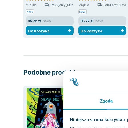
Pakujemy jutro
Pakujemy jutro
Miękka
Miękka
Nowa
Nowa
35.72 zł
35.72 zł
nowa
nowa
Do koszyka
Do koszyka
Podobne produkty
Zgoda
Niniejsza strona korzysta z