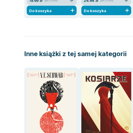
18.69 zł
24.64 zł
jak nowa
jak nowa
Do koszyka
Do koszyka
Inne książki z tej samej kategorii