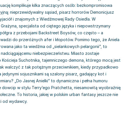
ytuację komplikuje kilka znaczących osób: bezkompromisowa
yjną; nieprzewidywalny sąsiad, pisarz horrorów Demonicjusz
yjaciół i znajomych z Wiedźmowej Rady Osiedla. W
t Grażyna, specjalista od ciętego języka i niepowstrzymany
półgra z przebojami Backstreet Boysów, co często – a
owadzi do przeróżnych afer i kłopotów. Pomimo tego, że Aniela
rowana jako ta wiedźma od „sielankowych pelargonii”, to
a nadciągającemu niebezpieczeństwu. Miasto zostaje
 Kościeja Suchotnika, tajemniczego demona, którego mocą jest
nak walczyć z tak potężnym przeciwnikiem, kiedy przypadkowo
 jedynymi sojusznikami są szalony pisarz, gadający kot i
ymiaru? „Do Jasnej Anielki” to dynamiczna i pełna humoru
e dowcip w stylu Terry’ego Pratchetta, niesamowitą wyobraźnię
łeczne. To historia, jakiej w polskim urban fantasy jeszcze nie
zi od wydawcy.