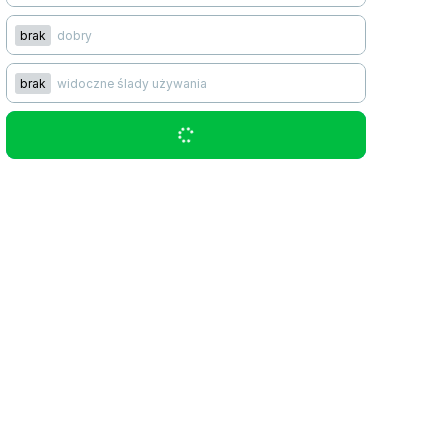
brak
dobry
brak
widoczne ślady używania