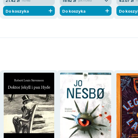
21.42 zł
19.62 zł
43.07 zł
nowa
jak nowa
n
Do koszyka
Do koszyka
Do koszy