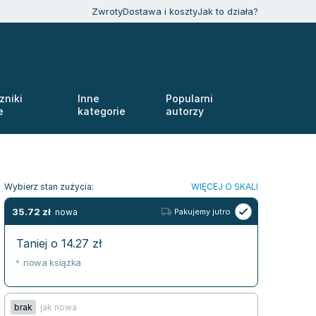
Zwroty
Dostawa i koszty
Jak to działa?
zniki
Inne
Popularni
e
kategorie
autorzy
Wybierz stan zużycia:
WIĘCEJ O SKALI
35.72
zł
nowa
Pakujemy jutro
Taniej o
14.27
zł
nowa książka
brak
jak nowa