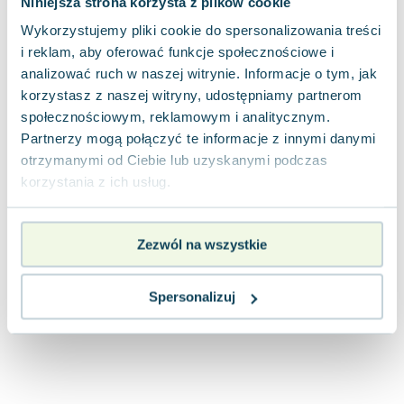
Niniejsza strona korzysta z plików cookie
Joseph Murphy
Wykorzystujemy pliki cookie do spersonalizowania treści
Jan Sztaudynger
i reklam, aby oferować funkcje społecznościowe i
Aleksander Puszkin
analizować ruch w naszej witrynie. Informacje o tym, jak
Oscar Wilde
korzystasz z naszej witryny, udostępniamy partnerom
Małgorzata Ohme
społecznościowym, reklamowym i analitycznym.
Maddie Ziegler
Partnerzy mogą połączyć te informacje z innymi danymi
Leszek Czarnecki
otrzymanymi od Ciebie lub uzyskanymi podczas
Joanna Racewicz
korzystania z ich usług.
Maria Seweryn
Janina Zającówna
Zezwól na wszystkie
Eric Helms
Anna Prus (oprac.)
Nela Mała Reporterka
Spersonalizuj
Agnieszka Maciąg
Barbara Wrzesińska
Terry Pratchett
Virginia Woolf