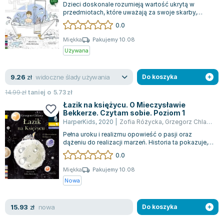
Dzieci doskonale rozumieją wartość ukrytą w
Zygmunt Freud
przedmiotach, które uważają za swoje skarby,
takich jak umiłowana maskotka czy szklany...
Agata Passent
0.0
Michel Moran
Miękka
Pakujemy 10.08
Maciej Orłoś
Używana
Jo Nesbo
Katarzyna Miller
widoczne ślady używania
9.26
zł
Do koszyka
Antoine de Saint Exupery
14.99
zł
taniej o
5.73
zł
Lew Tołstoj
Łazik na księżycu. O Mieczysławie
Bekkerze. Czytam sobie. Poziom 1
Mark Twain
HarperKids
,
2020
|
Zofia Różycka
,
Grzegorz Chlasta
Marcin Meller
Pełna uroku i realizmu opowieść o pasji oraz
Paulina Młynarska
dążeniu do realizacji marzeń. Historia ta pokazuje,
jak życiowe zawirowania mogą nas...
ks. Piotr Pawlukiewicz
0.0
Jarosław Sokołowski
Miękka
Pakujemy 10.08
Piotr Latocha
Nowa
Michael Scott
Piotr Semka
nowa
15.93
zł
Do koszyka
Jarosław Iwaszkiewicz