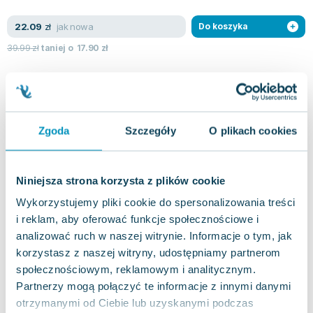
Lorraine Warren
Ajahn Brahm
jak nowa
22.09
zł
Do koszyka
Lucinda Riley
39.99
zł
taniej o
17.90
zł
Jacek Walkiewicz
Zgoda
Szczegóły
O plikach cookies
Niniejsza strona korzysta z plików cookie
Wykorzystujemy pliki cookie do spersonalizowania treści
i reklam, aby oferować funkcje społecznościowe i
analizować ruch w naszej witrynie. Informacje o tym, jak
korzystasz z naszej witryny, udostępniamy partnerom
społecznościowym, reklamowym i analitycznym.
Partnerzy mogą połączyć te informacje z innymi danymi
otrzymanymi od Ciebie lub uzyskanymi podczas