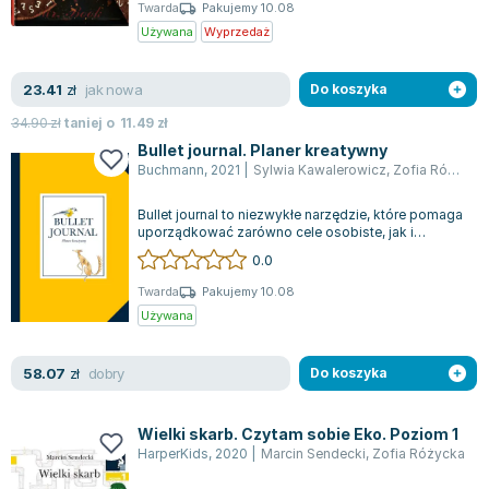
Książki: Psychologia, motywacja
Nauki historyczne - książki
Dan Brown
Twarda
Pakujemy 10.08
Książki o naukach politycznych dla studentów
Bolesław Prus
Używana
Wyprzedaż
Książki do nauk przyrodniczych dla studentów
Clive Cussler
Książki do nauk społecznych dla studentów
Wanda Chotomska
jak nowa
23.41
zł
Do koszyka
Książki do nauk ścisłych dla studentów
Józef Ignacy Kraszewski
34.90
zł
taniej o
11.49
zł
Prawo - książki dla studentów
Clive Staples Lewis
Bullet journal. Planer kreatywny
Technologia żywności - książki
Martyna Wojciechowska
Buchmann
,
2021
|
Sylwia Kawalerowicz
,
Zofia Różycka
Zarządzanie i marketing - książki
Melissa De la Cruz
Bullet journal to niezwykłe narzędzie, które pomaga
Nauka języków obcych - książki
Blanka Lipińska
uporządkować zarówno cele osobiste, jak i
zawodowe, umożliwia efektywne planow...
Podręczniki dla nauczycieli - metodyka
Jaś Kapela
0.0
Repetytoria, testy i materiały pomocnicze
Agatha Christie
Twarda
Pakujemy 10.08
Witold Gadowski
Używana
Jan Pietrzak
Marcin Kowalczyk
dobry
58.07
zł
Do koszyka
Piotr Zychowicz
Joanna Jabłczyńska
Wielki skarb. Czytam sobie Eko. Poziom 1
Piotr Kościelny
HarperKids
,
2020
|
Marcin Sendecki
,
Zofia Różycka
Jan Piński