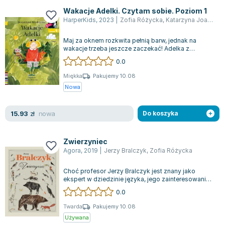
Joseph Murphy
Wakacje Adelki. Czytam sobie. Poziom 1
Jan Sztaudynger
HarperKids
,
2023
|
Zofia Różycka
,
Katarzyna Joanna Kozłowska
Aleksander Puszkin
Maj za oknem rozkwita pełnią barw, jednak na
Oscar Wilde
wakacje trzeba jeszcze zaczekać! Adelka z
niecierpliwością czeka na lato i przygody,...
Małgorzata Ohme
0.0
Maddie Ziegler
Miękka
Pakujemy 10.08
Leszek Czarnecki
Nowa
Joanna Racewicz
Maria Seweryn
nowa
15.93
zł
Do koszyka
Janina Zającówna
Eric Helms
Zwierzyniec
Anna Prus (oprac.)
Agora
,
2019
|
Jerzy Bralczyk
,
Zofia Różycka
Nela Mała Reporterka
Choć profesor Jerzy Bralczyk jest znany jako
Agnieszka Maciąg
ekspert w dziedzinie języka, jego zainteresowanie
światem zwierząt może być dla wielu...
Barbara Wrzesińska
0.0
Terry Pratchett
Twarda
Pakujemy 10.08
Virginia Woolf
Używana