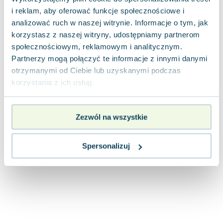
Joseph Murphy
i reklam, aby oferować funkcje społecznościowe i
Jan Sztaudynger
analizować ruch w naszej witrynie. Informacje o tym, jak
Aleksander Puszkin
korzystasz z naszej witryny, udostępniamy partnerom
Oscar Wilde
społecznościowym, reklamowym i analitycznym.
Partnerzy mogą połączyć te informacje z innymi danymi
Małgorzata Ohme
otrzymanymi od Ciebie lub uzyskanymi podczas
Maddie Ziegler
korzystania z ich usług.
Leszek Czarnecki
Joanna Racewicz
Maria Seweryn
Zezwól na wszystkie
Janina Zającówna
Eric Helms
Spersonalizuj
Anna Prus (oprac.)
Nela Mała Reporterka
Agnieszka Maciąg
Barbara Wrzesińska
Terry Pratchett
Virginia Woolf