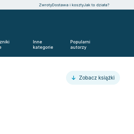
Zwroty
Dostawa i koszty
Jak to działa?
zniki
Inne
Popularni
e
kategorie
autorzy
Zobacz książki