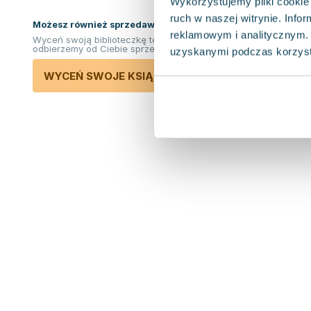
Wykorzystujemy pliki cookie 
ruch w naszej witrynie. Inf
Możesz również sprzedawać ksiązki!
reklamowym i analitycznym. 
Wyceń swoją biblioteczkę teraz. Odkupimy i
odbierzemy od Ciebie sprzedane książki.
uzyskanymi podczas korzysta
WYCEŃ SWOJE KSIĄŻKI