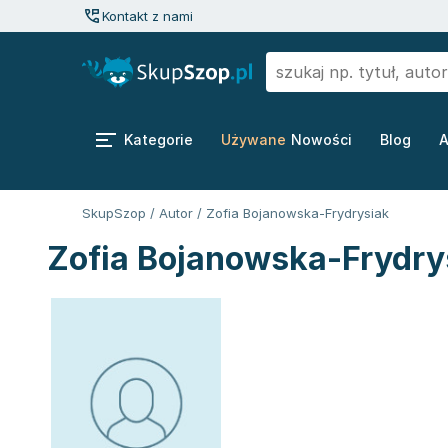
Kontakt z nami
Kategorie
Używane
Nowości
Blog
A
SkupSzop
/
Autor
/
Zofia Bojanowska-Frydrysiak
Zofia Bojanowska-Frydrys