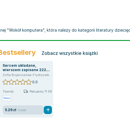
ej "Wokół komputera", która należy do kategorii literatury dziecięc
Bestsellery
Zobacz wszystkie książki
Sercem układane,
wierszem zapisane 222
życzenia na różne okazje
Zofia Bojanowska-Frydrysiak
,
Inna marka
0.0
Twarda
Pakujemy 11.08
Nowa
5.29 zł
nowa