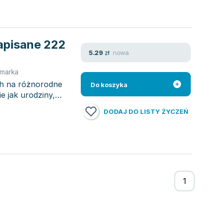
apisane 222
nowa
5.29
zł
 marka
ch na różnorodne
Do koszyka
e jak urodziny,
DODAJ DO LISTY ŻYCZEŃ