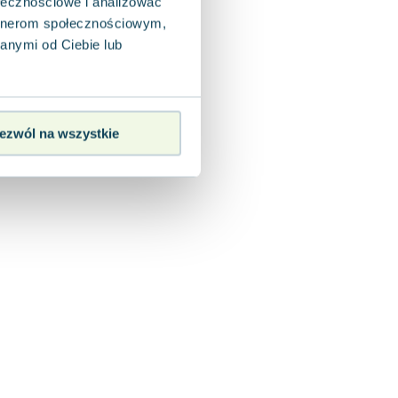
ołecznościowe i analizować
artnerom społecznościowym,
anymi od Ciebie lub
ezwól na wszystkie