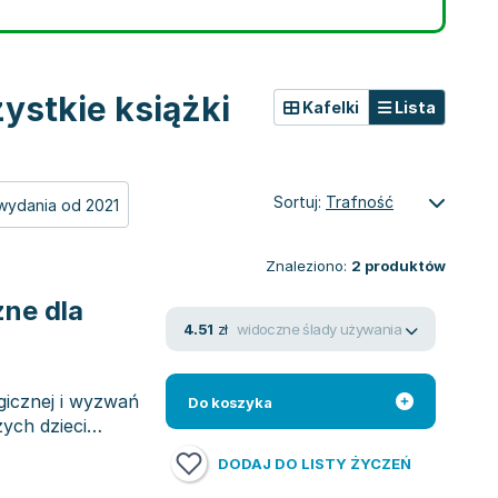
ystkie książki
Kafelki
Lista
Sortuj:
Trafność
wydania od 2021
Znaleziono:
2
produktów
ne dla
widoczne ślady używania
4.51
zł
gicznej i wyzwań
Do koszyka
ych dzieci
DODAJ DO LISTY ŻYCZEŃ