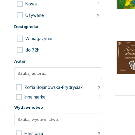
1
Nowa
2
Używane
Dostępność
W magazynie
do 72h
Autor
2
Zofia Bojanowska-Frydrysiak
1
Inna marka
Wydawnictwo
2
Harmonia