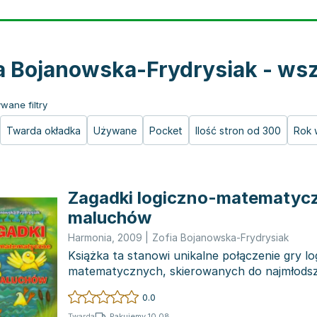
a Bojanowska-Frydrysiak - wsz
wane filtry
Twarda okładka
Używane
Pocket
Ilość stron od 300
Rok 
Zagadki logiczno-matematycz
maluchów
Harmonia
,
2009
|
Zofia Bojanowska-Frydrysiak
Książka ta stanowi unikalne połączenie gry lo
matematycznych, skierowanych do najmłodsz
uczących się dod...
0.0
Pakujemy 10.08
Twarda