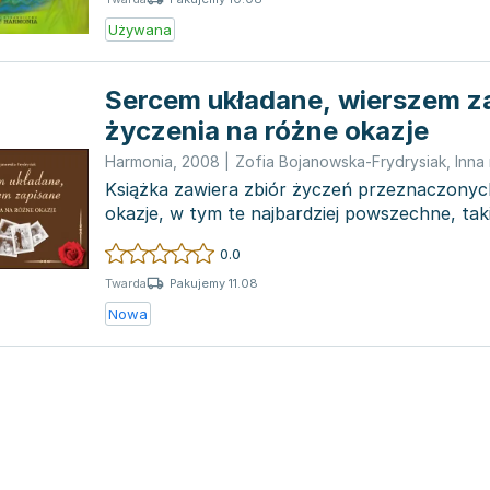
Używana
Sercem układane, wierszem z
życzenia na różne okazje
Harmonia
,
2008
|
Zofia Bojanowska-Frydrysiak
,
Inna
Książka zawiera zbiór życzeń przeznaczony
okazje, w tym te najbardziej powszechne, taki
imieniny, ś...
0.0
Pakujemy 11.08
Twarda
Nowa