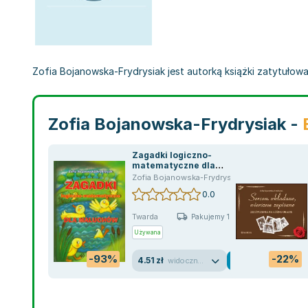
Zofia Bojanowska-Frydrysiak jest autorką książki zatytułowan
Zofia Bojanowska-Frydrysiak -
Zagadki logiczno-
matematyczne dla
maluchów
Zofia Bojanowska-Frydrysiak
0.0
Twarda
Pakujemy 10.08
Używana
-93%
-22%
4.51 zł
widoczne ślady używania