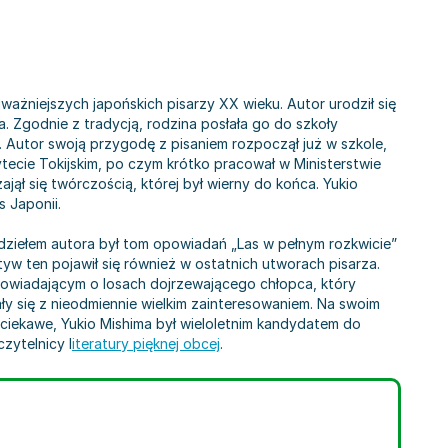
jważniejszych japońskich pisarzy XX wieku. Autor urodził się
 Zgodnie z tradycją, rodzina posłała go do szkoły
. Autor swoją przygodę z pisaniem rozpoczął już w szkole,
tecie Tokijskim, po czym krótko pracował w Ministerstwie
jął się twórczością, której był wierny do końca. Yukio
 Japonii.
 dziełem autora był tom opowiadań „Las w pełnym rozkwicie”
tyw ten pojawił się również w ostatnich utworach pisarza.
powiadającym o losach dojrzewającego chłopca, który
ały się z nieodmiennie wielkim zainteresowaniem. Na swoim
Co ciekawe, Yukio Mishima był wieloletnim kandydatem do
czytelnicy l
iteratury pięknej obcej
.