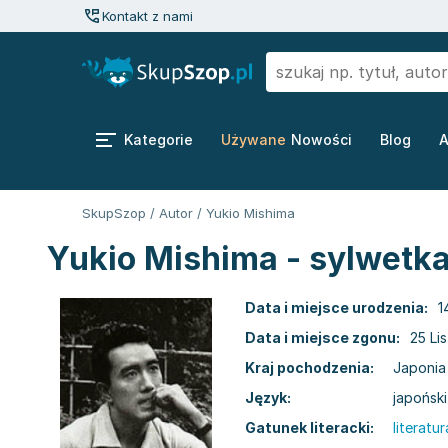
Kontakt z nami
Kategorie
Używane
Nowości
Blog
A
SkupSzop
/
Autor
/
Yukio Mishima
Yukio Mishima - sylwetka
Data i miejsce urodzenia:
1
Data i miejsce zgonu:
25 Li
Kraj pochodzenia:
Japonia
Język:
japoński
Gatunek literacki:
literat