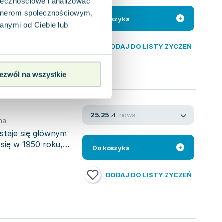
ołecznościowe i analizować
ng story that
artnerom społecznościowym,
, the looming
Do koszyka
anymi od Ciebie lub
DODAJ DO LISTY ŻYCZEŃ
ezwól na wszystkie
nowa
25.25
zł
ma
 staje się głównym
się w 1950 roku,
Do koszyka
DODAJ DO LISTY ŻYCZEŃ