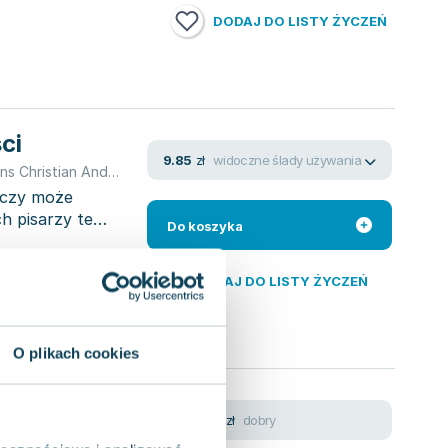
DODAJ DO LISTY ŻYCZEŃ
ci
widoczne ślady używania
9.85
zł
s Christian Andersen
,
Margaret Atwood
,
Iwan Bunin
,
Truman Capo
, czy może
h pisarzy te
Do koszyka
DODAJ DO LISTY ŻYCZEŃ
O plikach cookies
dobry
40.53
zł