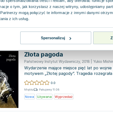
do spersonalizowania treści i reklam, aby oferować funkcje sp
Beautiful Star, penned in 1962, is a captivati
ormacje o tym, jak korzystasz z naszej witryny, udostępniamy p
intertwines elements of family dynamics, love
Partnerzy mogą połączyć te informacje z innymi danymi otrzym
shadow of n...
0.0
nia z ich usług.
Pakujemy 10.08
Miękka ze skrzydełkami
Używana
Wyprzedaż
Spersonalizuj
Z
Złota pagoda
Państwowy Instytut Wydawniczy
,
2018
|
Yukio Mishi
Wydarzenie mające miejsce pięć lat po wojnie
motywem „Złotej pagody”. Tragedia rozegrała 
kiedy...
0.0
Pakujemy 11.08
Miękka
Nowa
Używana
Wyprzedaż