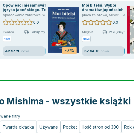
Opowieści niesamowite z
Moi bitelsi. Wybór
języka japońskiego. Tom 9
dramatów japońskich
ndersen
opracowanie zbiorowe
,
Margaret Atwood
,
,
wielu autorów
Iwan Bunin
,
Truman Capote
,
Kōbō Abe
praca zbiorowa
,
Ryūnosuke Akutagawa
,
Stig Dagerman
,
Minoru Betsuyaku
,
James Joy
,
Kyōka
0.0
0.0
Twarda
Miękka
Pakujemy 11.08
Pakujemy 10.08
Nowa
Nowa
-7%
42.57 zł
52.94 zł
nowa
nowa
o Mishima - wszystkie książki
wane filtry
Twarda okładka
Używane
Pocket
Ilość stron od 300
Rok 