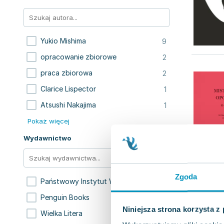
9
Yukio Mishima
2
opracowanie zbiorowe
2
praca zbiorowa
1
Clarice Lispector
1
Atsushi Nakajima
Pokaż więcej
Wydawnictwo
Zgoda
3
Państwowy Instytut Wydawniczy
1
Penguin Books
Niniejsza strona korzysta z
1
Wielka Litera