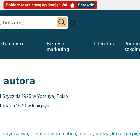
ktualności
Biznes i
Literatura
Podręc
marketing
szkoln
 autora
4 Stycznia 1925 w Yotsuya, Tokio
stopada 1970 w Ichigaya
ura obyczajowa
,
literatura piękna obca
,
dramat
,
poezja
,
literatura pi