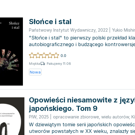
Słońce i stal
Państwowy Instytut Wydawniczy
,
2022
|
Yukio Mish
"Słońce i stal" to pierwszy polski przekład k
autobiograficznego i budzącego kontrowersj
Yukio Mishimy...
0.0
Pakujemy 11.08
Miękka
Nowa
Opowieści niesamowite z języ
japońskiego. Tom 9
PIW
,
2025
|
opracowanie zbiorowe
,
wielu autorów
,
K
W dziewiątym tomie serii japońskich opowieśc
utworów powstałych w XX wieku, znalazły się