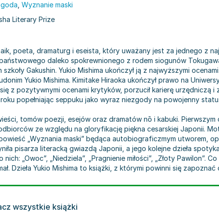
agoda
,
Wyznanie maski
ha Literary Prize
zaik, poeta, dramaturg i eseista, który uważany jest za jednego z na
ka państwowego daleko spokrewnionego z rodem siogunów Tokugawa.
szkoły Gakushin. Yukio Mishima ukończył ją z najwyższymi ocenami
udonim Yukio Mishima. Kimitake Hiraoka ukończył prawo na Uniwersy
ię z pozytywnymi ocenami krytyków, porzucił karierę urzędniczą i za
 roku popełniając seppuku jako wyraz niezgody na powojenny status
wieści, tomów poezji, esejów oraz dramatów nō i kabuki. Pierwszym
 odbiorców ze względu na gloryfikację piękna cesarskiej Japonii. Mo
a opowieść „Wyznania maski” będąca autobiograficzmym utworem, o
ła pisarza literacką gwiazdą Japonii, a jego kolejne dzieła spotyk
 nich: „Owoc”, „Niedziela”, „Pragnienie miłości”, „Złoty Pawilon”. 
mał. Dzieła Yukio Mishima to książki, z którymi powinni się zapoznać 
cz wszystkie książki