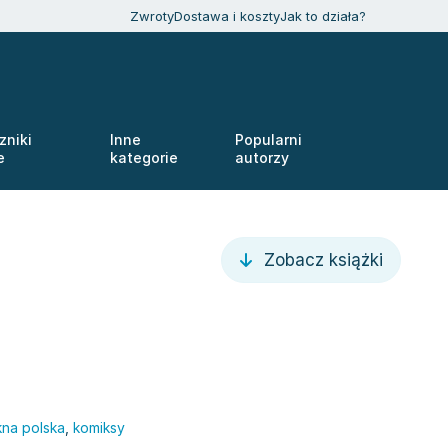
Zwroty
Dostawa i koszty
Jak to działa?
zniki
Inne
Popularni
e
kategorie
autorzy
Zobacz książki
ękna polska
,
komiksy