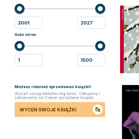
Ilość stron
Możesz również sprzedawać ksiązki!
Wyceń swoją biblioteczkę teraz. Odkupimy i
odbierzemy od Ciebie sprzedane książki.
WYCEŃ SWOJE KSIĄŻKI