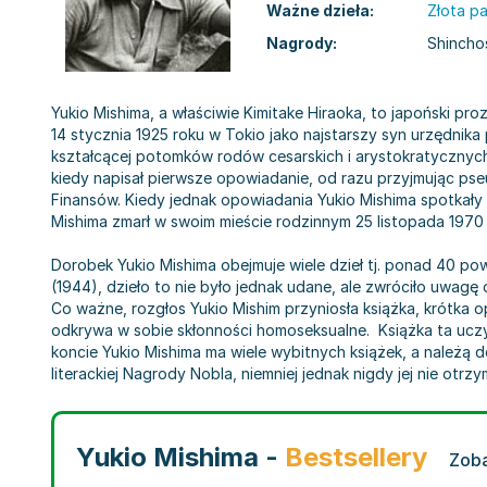
Ważne dzieła:
Złota p
Nagrody:
Shinchos
Yukio Mishima, a właściwie Kimitake Hiraoka, to japoński pro
14 stycznia 1925 roku w Tokio jako najstarszy syn urzędni
kształcącej potomków rodów cesarskich i arystokratycznych 
kiedy napisał pierwsze opowiadanie, od razu przyjmując pse
Finansów. Kiedy jednak opowiadania Yukio Mishima spotkały s
Mishima zmarł w swoim mieście rodzinnym 25 listopada 1970
Dorobek Yukio Mishima obejmuje wiele dzieł tj. ponad 40 po
(1944), dzieło to nie było jednak udane, ale zwróciło uwagę
Co ważne, rozgłos Yukio Mishim przyniosła książka, krótk
odkrywa w sobie skłonności homoseksualne. Książka ta uczyni
koncie Yukio Mishima ma wiele wybitnych książek, a należą do
literackiej Nagrody Nobla, niemniej jednak nigdy jej nie otrzy
Yukio Mishima -
Bestsellery
Zoba