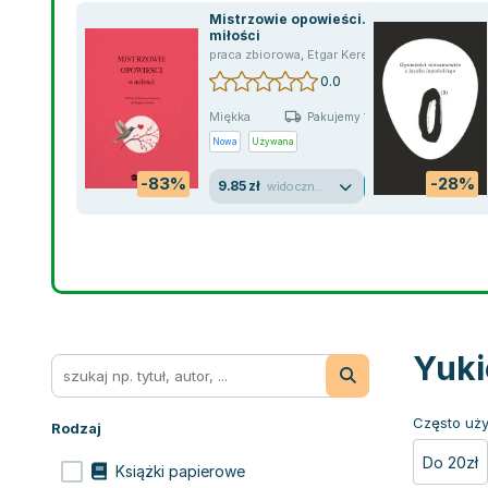
Mistrzowie opowieści. O
miłości
praca zbiorowa
,
Etgar Keret
,
Hans Christian A
0.0
Miękka
Pakujemy 10.08
Nowa
Używana
-83%
-28%
9.85 zł
widoczne ślady używania
Yuki
Często uży
Rodzaj
Do 20zł
Książki papierowe