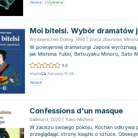
Nowa
Używana
Moi bitelsi. Wybór dramatów 
Wydawnictwo Dialog
,
1998
|
praca zbiorowa
,
Minoru
W powojennej dramaturgii Japonii wyróżniają s
jak Mishima Yukio, Betsuyaku Minoru, Sato M
Repre...
0.0
Pakujemy 10.08
Miękka
Nowa
Confessions d'un masque
Gallimard
,
2020
|
Yukio Mishima
W zaciszu swojego pokoju, Kochan odkrywa p
przeglądając strony książki o sztuce. Obsesyj