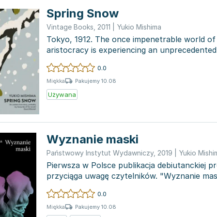
Spring Snow
Vintage Books
,
2011
|
Yukio Mishima
Tokyo, 1912. The once impenetrable world of
aristocracy is experiencing an unprecedented 
families fr...
0.0
Pakujemy 10.08
Miękka
Używana
Wyznanie maski
Państwowy Instytut Wydawniczy
,
2019
|
Yukio Mishi
Pierwsza w Polsce publikacja debiutanckiej p
przyciąga uwagę czytelników. "Wyznanie mas
histor...
0.0
Pakujemy 10.08
Miękka