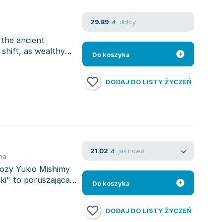
dobry
29.89
zł
 the ancient
shift, as wealthy
Do koszyka
DODAJ DO LISTY ŻYCZEŃ
jak nowa
21.02
zł
ma
rozy Yukio Mishimy
ki" to poruszająca
Do koszyka
DODAJ DO LISTY ŻYCZEŃ