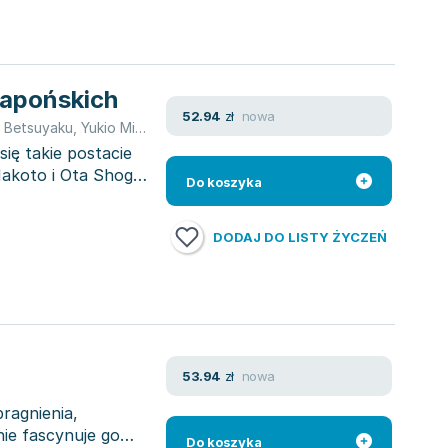
japońskich
nowa
52.94
zł
 Betsuyaku
,
Yukio Mishima
,
Makoto Satō
,
Ōta Shōgo
ię takie postacie
akoto i Ota Shogo.
Do koszyka
DODAJ DO LISTY ŻYCZEŃ
nowa
53.94
zł
ragnienia,
nie fascynuje go
Do koszyka