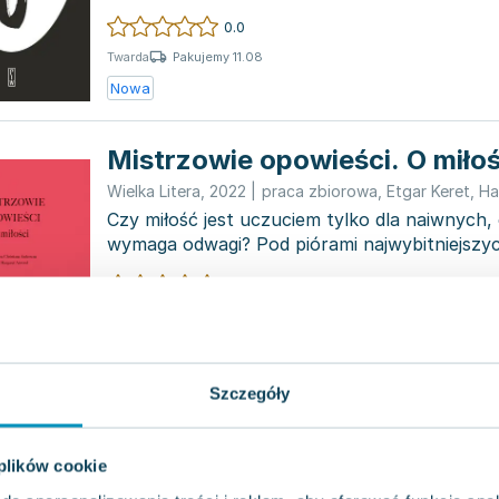
będące ro...
0.0
Pakujemy 11.08
Twarda
Nowa
Mistrzowie opowieści. O miłoś
Wielka Litera
,
2022
|
praca zbiorowa
,
Etgar Keret
,
Han
Czy miłość jest uczuciem tylko dla naiwnych
wymaga odwagi? Pod piórami najwybitniejszyc
dylematy zyskują now...
0.0
Pakujemy 10.08
Miękka
Nowa
Używana
Szczegóły
Beautiful Star
 plików cookie
Penguin Books
,
2022
|
Yukio Mishima