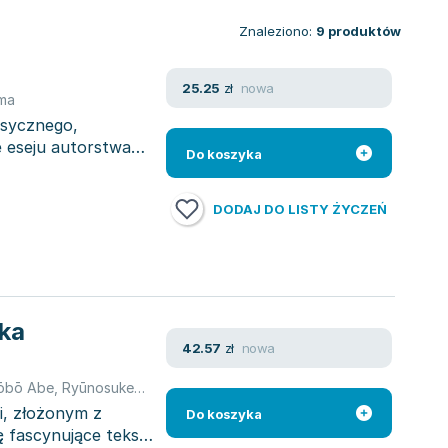
Znaleziono:
9
produktów
nowa
25.25
zł
ima
lasycznego,
e eseju autorstwa
Do koszyka
DODAJ DO LISTY ŻYCZEŃ
ka
nowa
42.57
zł
ōbō Abe
,
Ryūnosuke Akutagawa
,
Kyōka Izumi
,
Yasunari Kawabata
,
Y
i, złożonym z
Do koszyka
 fascynujące teksty