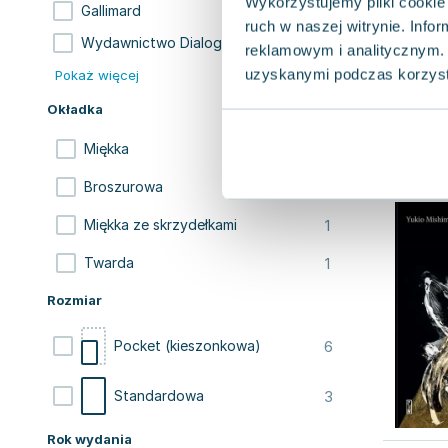
Wykorzystujemy pliki cookie 
1
Gallimard
ruch w naszej witrynie. Inf
1
Wydawnictwo Dialog
reklamowym i analitycznym. 
uzyskanymi podczas korzysta
Pokaż więcej
Okładka
6
Miękka
1
Broszurowa
1
Miękka ze skrzydełkami
1
Twarda
Rozmiar
6
Pocket (kieszonkowa)
3
Standardowa
Rok wydania